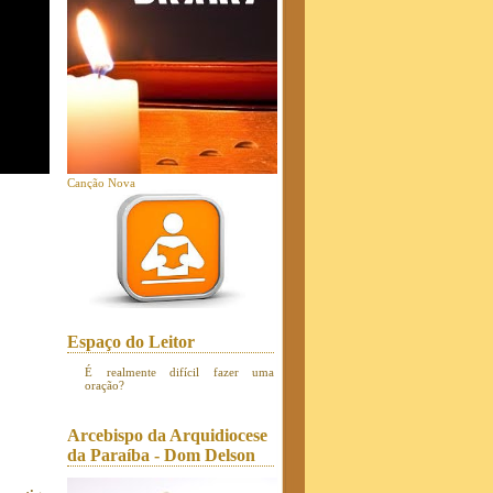
Canção Nova
Espaço do Leitor
É realmente difícil fazer uma
oração?
Arcebispo da Arquidiocese
da Paraíba - Dom Delson