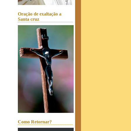
Oração de exaltação a
Santa cruz
Como Retornar?