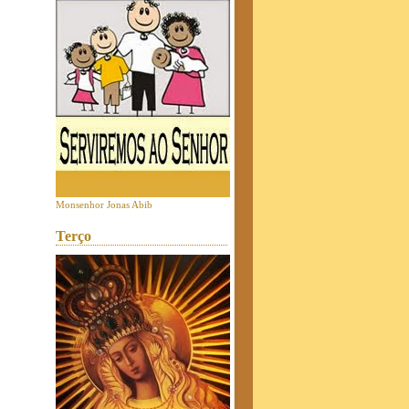
Monsenhor Jonas Abib
Terço