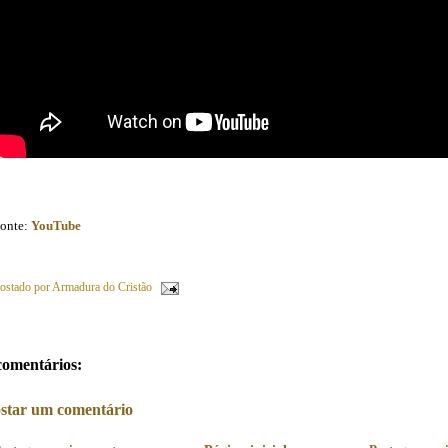
onte:
YouTube
ostado por
Armadura do Cristão
comentários:
star um comentário