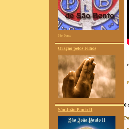
São Bento
Oração pelos Filhos
F
P
0 
São João Paulo II
Po