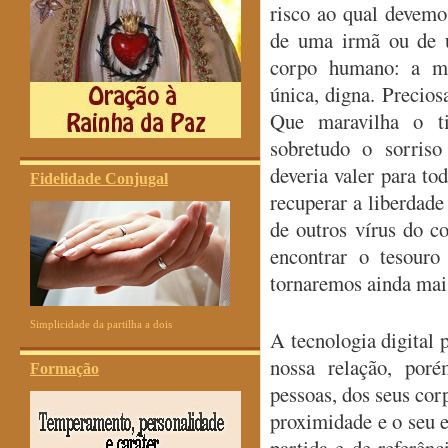
risco ao qual devemos
de uma irmã ou de 
corpo humano: a ma
única, digna. Precio
Que maravilha o t
sobretudo o sorriso
deveria valer para to
Fidelidade Conjugal
recuperar a liberdade
de outros vírus do 
encontrar o tesour
tornaremos ainda mai
Simplicidade da partilha a dois
A tecnologia digital
nossa relação, poré
Formação
pessoas, dos seus cor
proximidade e o seu 