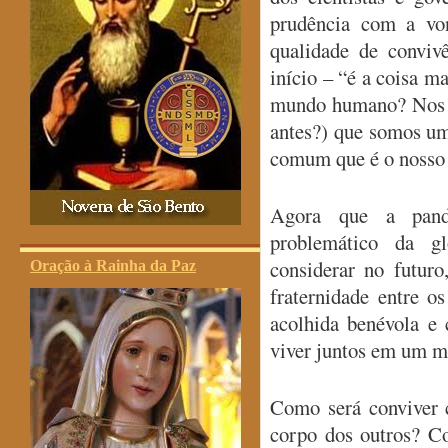
prudência com a von
qualidade de conviv
início – “é a coisa 
mundo humano? Nos 
antes?) que somos u
comum que é o nosso 
Agora que a pand
problemático da g
considerar no futur
Oração à Rainha da Paz
fraternidade entre o
acolhida benévola e 
viver juntos em um m
Como será conviver
corpo dos outros? C