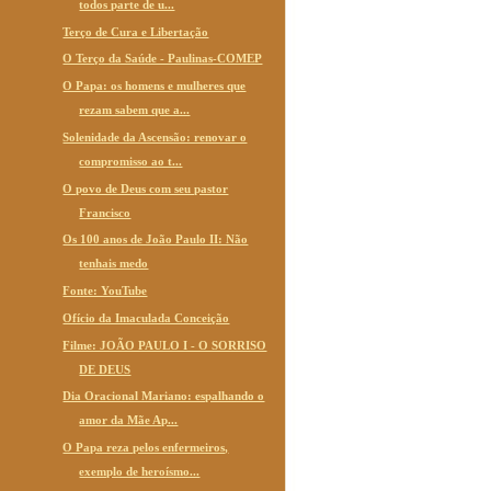
todos parte de u...
Terço de Cura e Libertação
O Terço da Saúde - Paulinas-COMEP
O Papa: os homens e mulheres que
rezam sabem que a...
Solenidade da Ascensão: renovar o
compromisso ao t...
O povo de Deus com seu pastor
Francisco
Os 100 anos de João Paulo II: Não
tenhais medo
Fonte: YouTube
Ofício da Imaculada Conceição
Filme: JOÃO PAULO I - O SORRISO
DE DEUS
Dia Oracional Mariano: espalhando o
amor da Mãe Ap...
O Papa reza pelos enfermeiros,
exemplo de heroísmo...