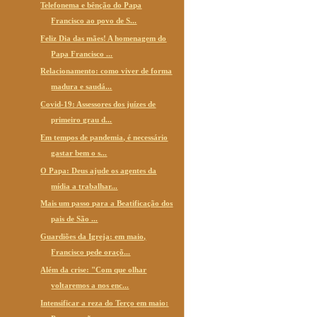
Telefonema e bênção do Papa
Francisco ao povo de S...
Feliz Dia das mães! A homenagem do
Papa Francisco ...
Relacionamento: como viver de forma
madura e saudá...
Covid-19: Assessores dos juízes de
primeiro grau d...
Em tempos de pandemia, é necessário
gastar bem o s...
O Papa: Deus ajude os agentes da
mídia a trabalhar...
Mais um passo para a Beatificação dos
pais de São ...
Guardiões da Igreja: em maio,
Francisco pede oraçõ...
Além da crise: "Com que olhar
voltaremos a nos enc...
Intensificar a reza do Terço em maio: