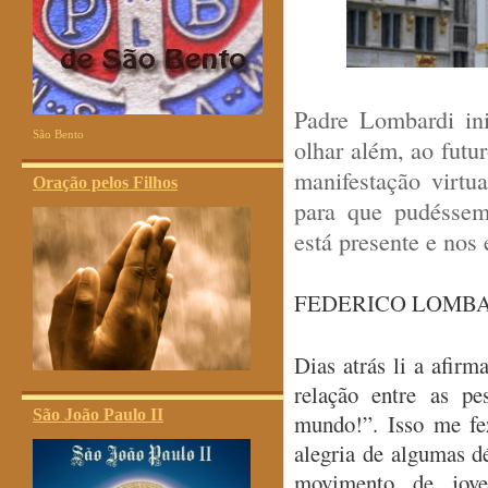
Padre Lombardi ini
São Bento
olhar além, ao futu
manifestação virtu
Oração pelos Filhos
para que pudéssem
está presente e nos 
FEDERICO LOMB
Dias atrás li a afir
relação entre as p
São João Paulo II
mundo!”. Isso me fe
alegria de algumas d
movimento de jov