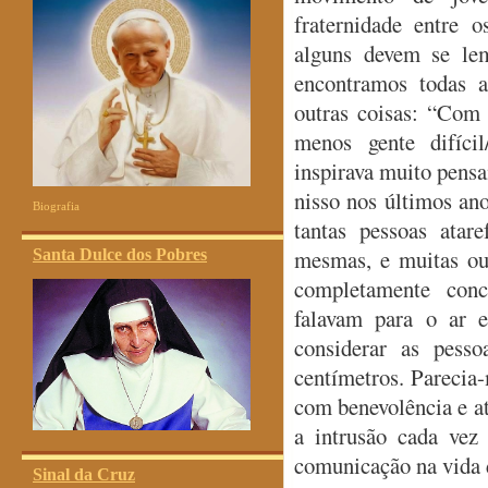
fraternidade entre 
alguns devem se lem
encontramos todas a
outras coisas: “Com 
menos gente difíc
inspirava muito pensa
nisso nos últimos ano
Biografia
tantas pessoas atar
mesmas, e muitas ou
Santa Dulce dos Pobres
completamente conc
falavam para o ar 
considerar as pess
centímetros. Parecia-
com benevolência e at
a intrusão cada vez
comunicação na vida d
Sinal da Cruz