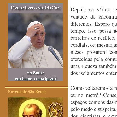
Depois de várias s
vontade de encontr
diferentes. Espero q
tempo, isso possa 
barreiras de acrílico
cordiais, ou mesmo um
meses provaram com 
oferecidas pela comu
uma riqueza também 
dos isolamentos ente
Como voltaremos a n
Novena de São Bento
ou no metrô? Conse
espaços comuns das 
pelo medo e suspeita,
dos cientistas e gov