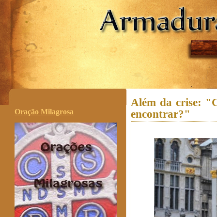
.
Além da crise: "
Oração Milagrosa
encontrar?"