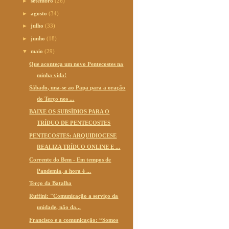
►
setembro
(26)
►
agosto
(34)
►
julho
(33)
►
junho
(18)
▼
maio
(29)
Que aconteça um novo Pentecostes na
minha vida!
Sábado, una-se ao Papa para a oração
do Terço nos ...
BAIXE OS SUBSÍDIOS PARA O
TRÍDUO DE PENTECOSTES
PENTECOSTES: ARQUIDIOCESE
REALIZA TRÍDUO ONLINE E ...
Corrente do Bem - Em tempos de
Pandemia, a hora é ...
Terço da Batalha
Ruffini: "Comunicação a serviço da
unidade, não da...
Francisco e a comunicação: “Somos