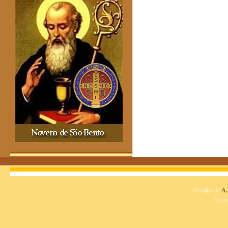
Dise�o de
A.
Spon