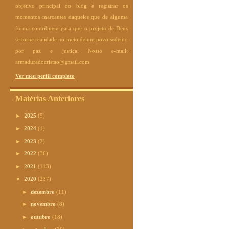
objetivo principal do blog é registrar os
momentos marcantes daqueles que de alguma
forma contribuem para que o projeto de Deus
se torne realidade no meio de um povo sedento
por paz e justiça. Nosso e-mail:
armaduradocristao@gmail.com
Ver meu perfil completo
Matérias Anteriores
►
2025
(5)
►
2024
(1)
►
2023
(2)
►
2022
(36)
►
2021
(113)
▼
2020
(237)
►
dezembro
(11)
►
novembro
(8)
►
outubro
(18)