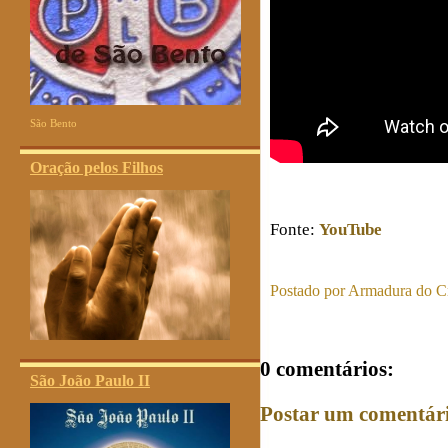
São Bento
Oração pelos Filhos
Fonte:
YouTube
Postado por
Armadura do Cr
0 comentários:
São João Paulo II
Postar um comentár