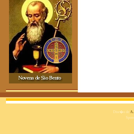
Dise�o de
A.
Spon