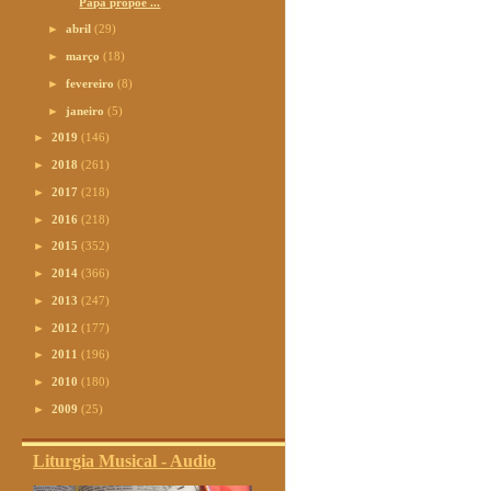
Papa propõe ...
►
abril
(29)
►
março
(18)
►
fevereiro
(8)
►
janeiro
(5)
►
2019
(146)
►
2018
(261)
►
2017
(218)
►
2016
(218)
►
2015
(352)
►
2014
(366)
►
2013
(247)
►
2012
(177)
►
2011
(196)
►
2010
(180)
►
2009
(25)
Liturgia Musical - Audio