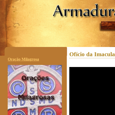
.
Ofício da Imacul
Oração Milagrosa