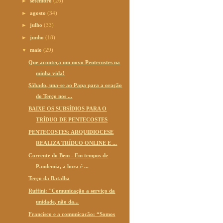
►
setembro
(26)
►
agosto
(34)
►
julho
(33)
►
junho
(18)
▼
maio
(29)
Que aconteça um novo Pentecostes na
minha vida!
Sábado, una-se ao Papa para a oração
do Terço nos ...
BAIXE OS SUBSÍDIOS PARA O
TRÍDUO DE PENTECOSTES
PENTECOSTES: ARQUIDIOCESE
REALIZA TRÍDUO ONLINE E ...
Corrente do Bem - Em tempos de
Pandemia, a hora é ...
Terço da Batalha
Ruffini: "Comunicação a serviço da
unidade, não da...
Francisco e a comunicação: “Somos