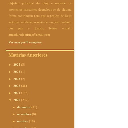
objetivo principal do blog é registrar os
momentos marcantes daqueles que de alguma
forma contribuem para que o projeto de Deus
se torne realidade no meio de um povo sedento
por paz e justiça. Nosso e-mail:
armaduradocristao@gmail.com
Ver meu perfil completo
Matérias Anteriores
►
2025
(5)
►
2024
(1)
►
2023
(2)
►
2022
(36)
►
2021
(113)
▼
2020
(237)
►
dezembro
(11)
►
novembro
(8)
►
outubro
(18)