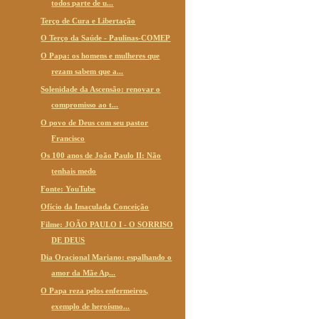
todos parte de u...
Terço de Cura e Libertação
O Terço da Saúde - Paulinas-COMEP
O Papa: os homens e mulheres que
rezam sabem que a...
Solenidade da Ascensão: renovar o
compromisso ao t...
O povo de Deus com seu pastor
Francisco
Os 100 anos de João Paulo II: Não
tenhais medo
Fonte: YouTube
Ofício da Imaculada Conceição
Filme: JOÃO PAULO I - O SORRISO
DE DEUS
Dia Oracional Mariano: espalhando o
amor da Mãe Ap...
O Papa reza pelos enfermeiros,
exemplo de heroísmo...