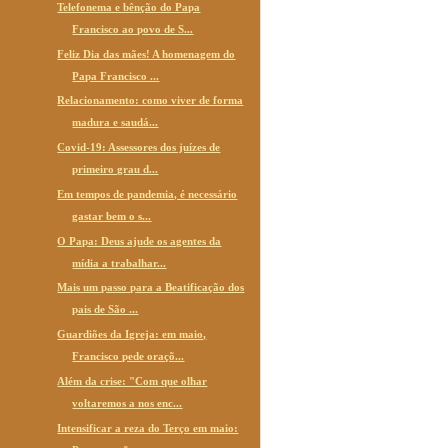
Telefonema e bênção do Papa
Francisco ao povo de S...
Feliz Dia das mães! A homenagem do
Papa Francisco ...
Relacionamento: como viver de forma
madura e saudá...
Covid-19: Assessores dos juízes de
primeiro grau d...
Em tempos de pandemia, é necessário
gastar bem o s...
O Papa: Deus ajude os agentes da
mídia a trabalhar...
Mais um passo para a Beatificação dos
pais de São ...
Guardiões da Igreja: em maio,
Francisco pede oraçõ...
Além da crise: "Com que olhar
voltaremos a nos enc...
Intensificar a reza do Terço em maio: