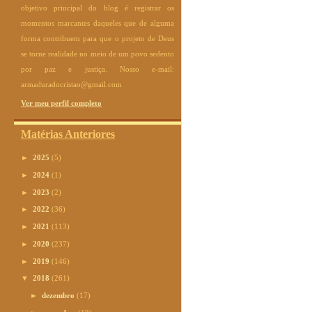
objetivo principal do blog é registrar os
momentos marcantes daqueles que de alguma
forma contribuem para que o projeto de Deus
se torne realidade no meio de um povo sedento
por paz e justiça. Nosso e-mail:
armaduradocristao@gmail.com
Ver meu perfil completo
Matérias Anteriores
►
2025
(5)
►
2024
(1)
►
2023
(2)
►
2022
(36)
►
2021
(113)
►
2020
(237)
►
2019
(146)
▼
2018
(261)
►
dezembro
(17)