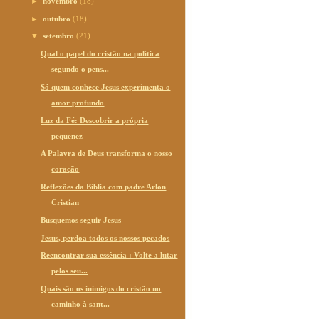
►
novembro
(18)
►
outubro
(18)
▼
setembro
(21)
Qual o papel do cristão na política
segundo o pens...
Só quem conhece Jesus experimenta o
amor profundo
Luz da Fé: Descobrir a própria
pequenez
A Palavra de Deus transforma o nosso
coração
Reflexões da Bíblia com padre Arlon
Cristian
Busquemos seguir Jesus
Jesus, perdoa todos os nossos pecados
Reencontrar sua essência : Volte a lutar
pelos seu...
Quais são os inimigos do cristão no
caminho à sant...