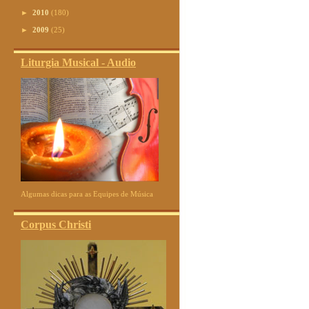
►
2010
(180)
►
2009
(25)
Liturgia Musical - Audio
Algumas dicas para as Equipes de Música
Corpus Christi