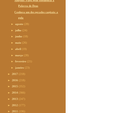
Ângelus: Papa pede obediência à
Palavra de Deus
Conheça um dos pecados capitais: a
gula
►
agosto
(28)
►
julho
(24)
►
junho
(18)
►
maio
(26)
►
abril
(19)
►
março
(28)
►
fevereiro
(21)
►
janeiro
(23)
►
2017
(218)
►
2016
(218)
►
2015
(352)
►
2014
(366)
►
2013
(247)
►
2012
(177)
►
2011
(196)