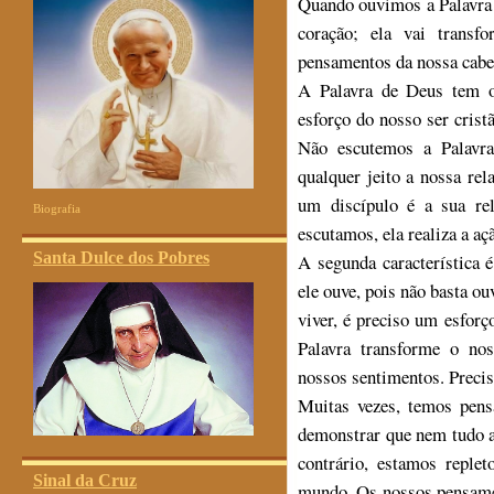
Quando ouvimos a Palavra 
coração; ela vai trans
pensamentos da nossa cabe
A Palavra de Deus tem o
esforço do nosso ser cristã
Não escutemos a Palavr
qualquer jeito a nossa rel
um discípulo é a sua re
Biografia
escutamos, ela realiza a a
Santa Dulce dos Pobres
A segunda característica 
ele ouve, pois não basta ou
viver, é preciso um esforç
Palavra transforme o no
nossos sentimentos. Precis
Muitas vezes, temos pens
demonstrar que nem tudo 
contrário, estamos repl
Sinal da Cruz
mundo. Os nossos pensame