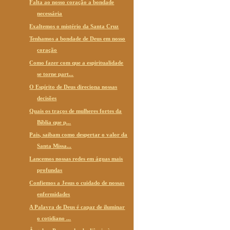
Falta ao nosso coração a bondade
necessária
Exaltemos o mistério da Santa Cruz
Tenhamos a bondade de Deus em nosso
coração
Como fazer com que a espiritualidade
se torne part...
O Espírito de Deus direciona nossas
decisões
Quais os traços de mulheres fortes da
Bíblia que p...
Pais, saibam como despertar o valor da
Santa Missa...
Lancemos nossas redes em águas mais
profundas
Confiemos a Jesus o cuidado de nossas
enfermidades
A Palavra de Deus é capaz de iluminar
o cotidiano ...