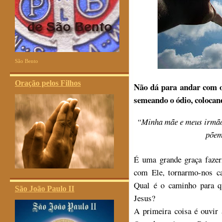
São Bento
Oração pelos Filhos
Não dá para andar com o
semeando o ódio, colocan
“
Minha mãe e meus irmãos
põem
É uma grande graça fazer
com Ele, tornarmo-nos ca
Qual é o caminho para q
São João Paulo II
Jesus?
A primeira coisa é ouvir 