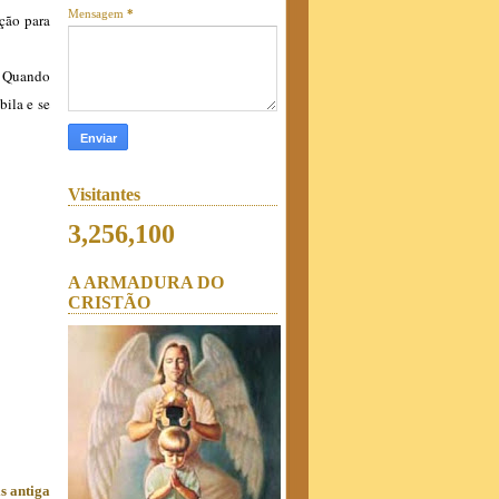
Mensagem
*
ação para
. Quando
bila e se
Visitantes
3,256,100
A ARMADURA DO
CRISTÃO
s antiga