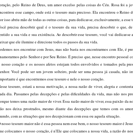
oração, pelo Reino de Deus, um amor excelso pelas coisas do Céu. Rosa foi a j
ncontrou esse campo, onde está o tesouro mais precioso. Ela encontrou o Reino d
or isso abriu mão de todas as outras coisas, para dedicar-se, exclusivamente, a esse 
ocê precisa descobrir qual é o tesouro da sua vida, precisa descobrir o que, de
entido a sua vida e sua existência. Ao descobrir esse tesouro, você vai dedicar-se a
eixar que ele ilumine e direcione todos os passos da sua vida.
odemos nos encontrar com Jesus, mas não basta nos encontrarmos com Ele, é pre
namorarmos pelo Senhor e por Seu Reino. É preciso que, nesse encontro pessoal c
 nosso coração e os nossos afetos estejam todos envolvidos e tomados pela pre
enhor. Você pode ser um jovem solteiro, pode ser uma pessoa já casada, não im
mportante é que encontremos esse tesouro e nele o nosso coração.
esse tesouro, estará a nossa motivação, a nossa razão de viver, alegria e conten
ada dia. Passamos pelas decepções e pelas dificuldades da vida, mas não nos pro
orque temos uma razão maior de viver. Essa razão maior de viver, essa paixão da n
ão nos deixa prostrados, mesmo diante das decepções que temos com os amor
undo, com as situações que nos decepcionam com essa ou aquela situação.
 nosso tesouro maior não é essa pessoa nem esse bem, o nosso tesouro maior é Jesus
ue colocamos o nosso coração, é n’Ele que colocamos a nossa vida, a razão do nos