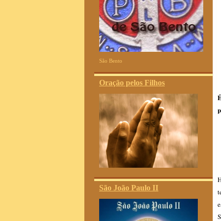
São Bento
Oração pelos Filhos
É
p
H
São João Paulo II
t
e
S