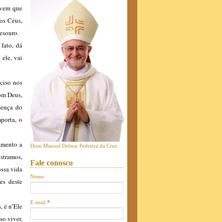
ovem que
os Céus,
tesouro.
 fato, dá
 ele, vai
ciso nos
om Deus,
sença do
porta, o
tamento a
Dom Manoel Delson Pedreira da Cruz
stramos,
Fale conosco
ossa vida
Nome
es deste
E-mail
*
, é n’Ele
so viver,