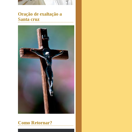
Oração de exaltação a
Santa cruz
Como Retornar?