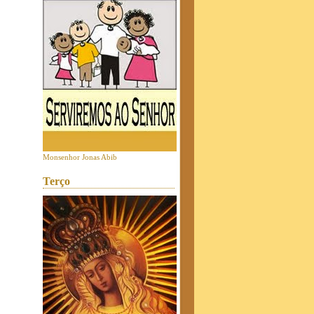
Monsenhor Jonas Abib
Terço