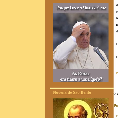
d
e
R
n
d
D
F
P
Novena de São Bento
0 
Po
P