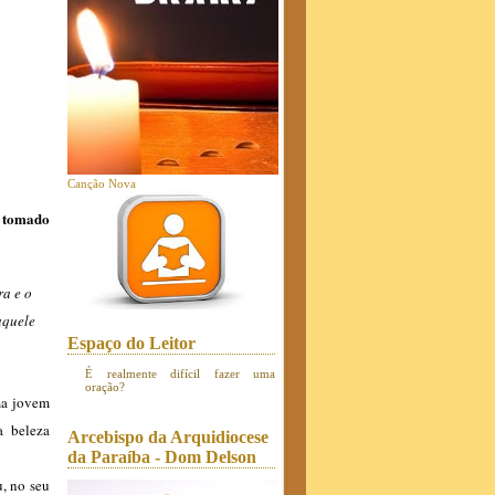
Canção Nova
e tomado
a e o
aquele
Espaço do Leitor
É realmente difícil fazer uma
oração?
ma jovem
a beleza
Arcebispo da Arquidiocese
da Paraíba - Dom Delson
, no seu