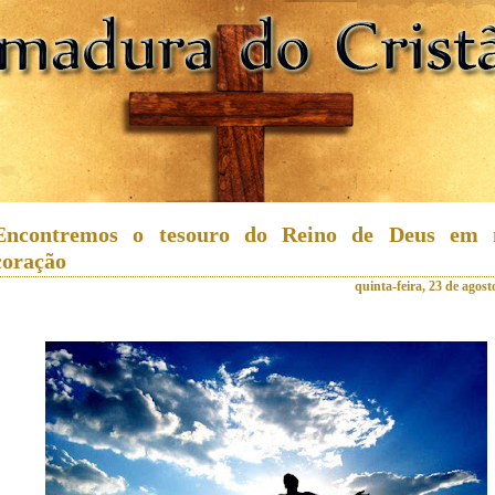
Encontremos o tesouro do Reino de Deus em 
coração
quinta-feira, 23 de agost