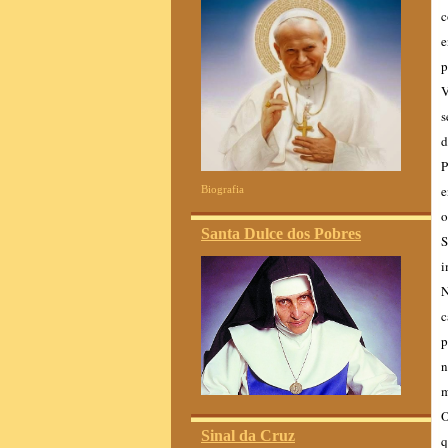
c
e
p
V
s
d
P
e
Biografia
o
Santa Dulce dos Pobres
S
i
N
c
p
n
m
O
Sinal da Cruz
q