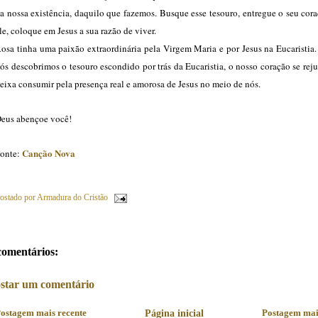
a nossa existência, daquilo que fazemos. Busque esse tesouro, entregue o seu cor
le, coloque em Jesus a sua razão de viver.
osa tinha uma paixão extraordinária pela Virgem Maria e por Jesus na Eucaristia
ós descobrimos o tesouro escondido por trás da Eucaristia, o nosso coração se reju
eixa consumir pela presença real e amorosa de Jesus no meio de nós.
eus abençoe você!
Canção Nova
onte:
ostado por
Armadura do Cristão
comentários:
star um comentário
ostagem mais recente
Página inicial
Postagem mai