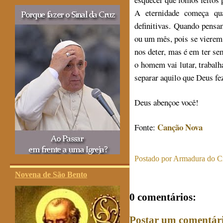
A eternidade começa qua
definitivas. Quando pens
ou um mês, pois se vierem 
nos deter, mas é em ter se
o homem vai lutar, trabalh
separar aquilo que Deus fe
Deus abençoe você!
Canção Nova
Fonte:
Postado por
Armadura do Cr
Novena de São Bento
0 comentários:
Postar um comentár