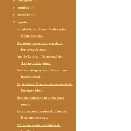
►
novembro
(18)
►
outubro
(18)
►
setembro
(21)
▼
agosto
(28)
intimidade com Deus - A adoração a
Cristo nos tor...
O cristão precisa compreender a
fortaleza do amor ...
Ano do Laicato - Documentário:
'Leigos, protagonis...
Tenha a coragem de abrir-se ao amor
incondicional ...
Papa preside Missa de encerramento do
Encontro Mun...
Deus nos conhece e nos ama como
somos
Encontremos o tesouro do Reino de
Deus em nosso co...
Maria nos ensina o caminho da