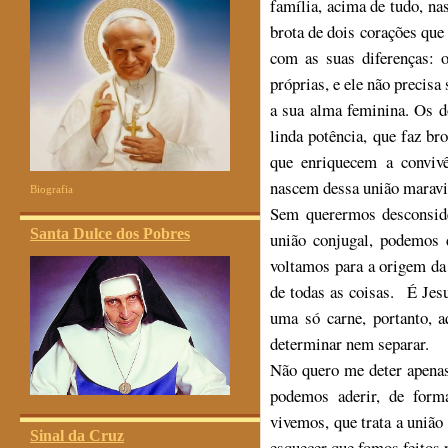
família, acima de tudo, n
brota de dois corações que
com as suas diferenças:
próprias, e ele não precisa
a sua alma feminina. Os 
linda potência, que faz br
que enriquecem a convivê
nascem dessa união maravi
Biografia
Sem querermos desconside
Santa Dulce dos Pobres
união conjugal, podemos 
voltamos para a origem da 
de todas as coisas. É Jes
uma só carne, portanto,
determinar nem separar.
Não quero me deter apenas
podemos aderir, de for
vivemos, que trata a uniã
Sinal da Cruz
esquecer que fomos feitos p