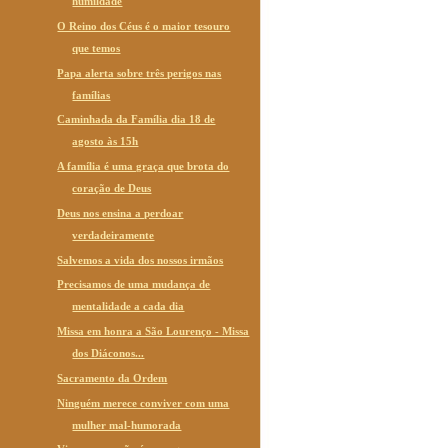
humildade
O Reino dos Céus é o maior tesouro
que temos
Papa alerta sobre três perigos nas
famílias
Caminhada da Família dia 18 de
agosto às 15h
A família é uma graça que brota do
coração de Deus
Deus nos ensina a perdoar
verdadeiramente
Salvemos a vida dos nossos irmãos
Precisamos de uma mudança de
mentalidade a cada dia
Missa em honra a São Lourenço - Missa
dos Diáconos...
Sacramento da Ordem
Ninguém merece conviver com uma
mulher mal-humorada