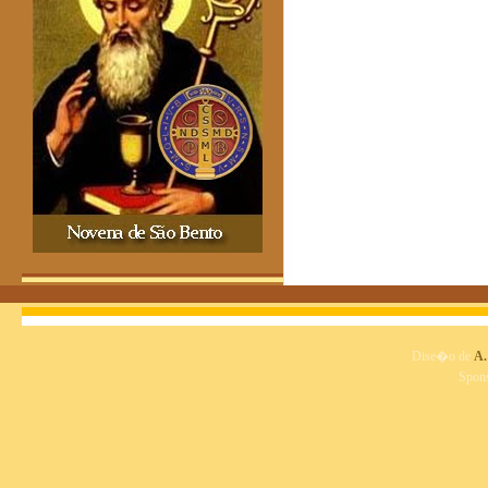
Dise�o de
A.
Spon