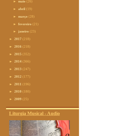
►
maio
(26)
►
abril
(19)
►
março
(28)
►
fevereiro
(21)
►
janeiro
(23)
►
2017
(218)
►
2016
(218)
►
2015
(352)
►
2014
(366)
►
2013
(247)
►
2012
(177)
►
2011
(196)
►
2010
(180)
►
2009
(25)
Liturgia Musical - Audio