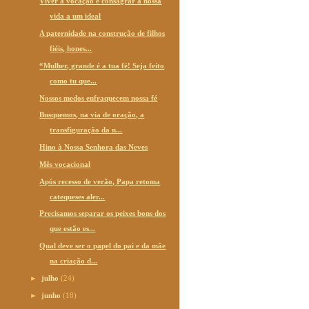
Viver a vocação é consagrar a nossa
vida a um ideal
A paternidade na construção de filhos
fiéis, hones...
“Mulher, grande é a tua fé! Seja feito
como tu que...
Nossos medos enfraquecem nossa fé
Busquemos, na via de oração, a
transfiguração da n...
Hino à Nossa Senhora das Neves
Mês vocacional
Após recesso de verão, Papa retoma
catequeses aler...
Precisamos separar os peixes bons dos
que estão es...
Qual deve ser o papel do pai e da mãe
na criação d...
►
julho
(24)
►
junho
(18)