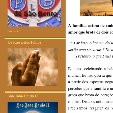
A família, acima de tu
amor que brota de dois c
São Bento
“‘
Por isso, o homem deixa
Oração pelos Filhos
serão uma só carne’? De m
Portanto, o que Deus
Estamos celebrando a be
mulher. Eu não queria que
a partir dos aspectos neg
perceber que a família é u
graça que brota do coraçã
São João Paulo II
mulher, Deus os uniu para
Precisamos resgatar os 