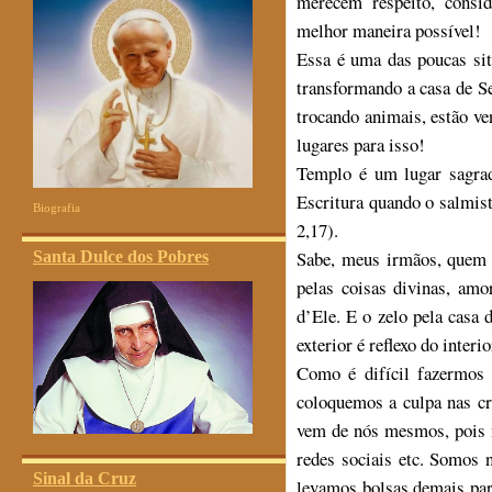
merecem respeito, consi
melhor maneira possível!
Essa é uma das poucas si
transformando a casa de S
trocando animais, estão ve
lugares para isso!
Templo é um lugar sagra
Escritura quando o salmis
Biografia
2,17).
Sabe, meus irmãos, quem 
Santa Dulce dos Pobres
pelas coisas divinas, amo
d’Ele. E o zelo pela casa
exterior é reflexo do interi
Como é difícil fazermos 
coloquemos a culpa nas cr
vem de nós mesmos, pois 
redes sociais etc. Somos 
Sinal da Cruz
levamos bolsas demais par