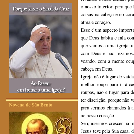
o nosso interior, para qu
coisas na cabeça e no cora
alma e coração.
Esse é um aspecto important
que Deus habita e fala con
que vamos a uma igreja, 
com Deus e não rezamos.
voando, com a mente ocup
cabeça em Deus.
Igreja não é lugar de vaid
melhor roupa para ir à ca
roupas, não é lugar para 
ter discrição, porque não 
Novena de São Bento
para sermos chamados à at
ao nosso coração.
Se quisermos crescer na i
Jesus teve pela Sua casa; 