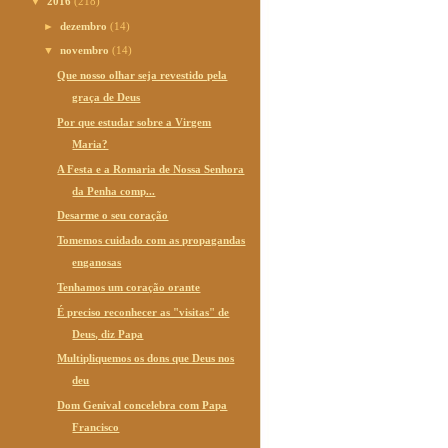
▼
2016
(218)
►
dezembro
(14)
▼
novembro
(14)
Que nosso olhar seja revestido pela
graça de Deus
Por que estudar sobre a Virgem
Maria?
A Festa e a Romaria de Nossa Senhora
da Penha comp...
Desarme o seu coração
Tomemos cuidado com as propagandas
enganosas
Tenhamos um coração orante
É preciso reconhecer as "visitas" de
Deus, diz Papa
Multipliquemos os dons que Deus nos
deu
Dom Genival concelebra com Papa
Francisco