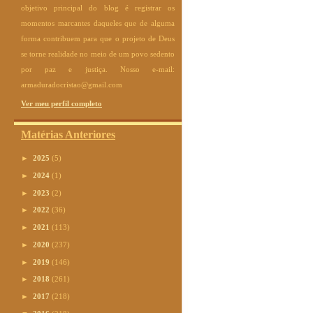
objetivo principal do blog é registrar os
momentos marcantes daqueles que de alguma
forma contribuem para que o projeto de Deus
se torne realidade no meio de um povo sedento
por paz e justiça. Nosso e-mail:
armaduradocristao@gmail.com
Ver meu perfil completo
Matérias Anteriores
►
2025
(5)
►
2024
(1)
►
2023
(2)
►
2022
(36)
►
2021
(113)
►
2020
(237)
►
2019
(146)
►
2018
(261)
►
2017
(218)