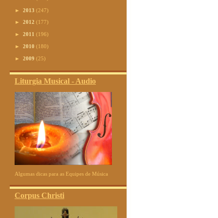
►
2013
(247)
►
2012
(177)
►
2011
(196)
►
2010
(180)
►
2009
(25)
Liturgia Musical - Audio
Algumas dicas para as Equipes de Música
Corpus Christi