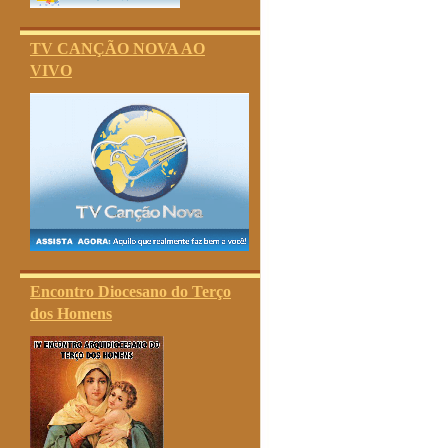
TV CANÇÃO NOVA AO
VIVO
Encontro Diocesano do Terço
dos Homens