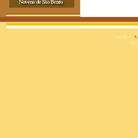
Dise�o de
A.
Spon