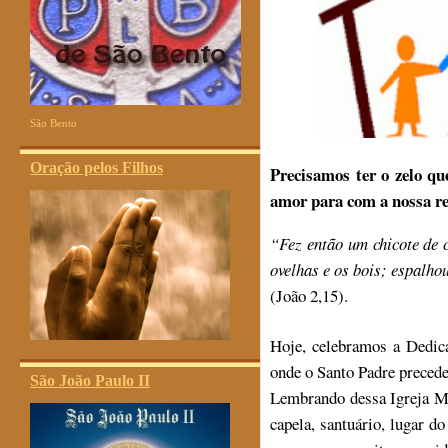
São Bento
Oração pelos Filhos
Precisamos ter o zelo qu
amor para com a nossa r
“Fez então um chicote de 
ovelhas e os bois; espalh
(João 2,15).
Hoje, celebramos a Dedica
onde o Santo Padre precede
São João Paulo II
Lembrando dessa Igreja Mã
capela, santuário, lugar 