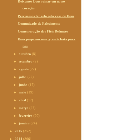
Deixemos Deus reinar em nosso
coração
Precisamos ter zelo pela casa de Deus
Comunicado de Falecimento
Comemoração dos Fiéis Defuntos
Deus preparou uma grande festa para
nós
►
outubro
(8)
►
setembro
(9)
►
agosto
(27)
►
julho
(22)
►
junho
(17)
►
maio
(19)
►
abril
(17)
►
março
(27)
►
fevereiro
(20)
►
janeiro
(24)
►
2015
(352)
►
2014
(366)