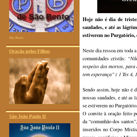
Hoje não é dia de trist
saudades, e até as lágrim
estiverem no Purgatório,
São Bento
Neste dia ressoa em toda a
Oração pelos Filhos
comunidades cristãs:
“Não
respeito dos mortos, para
tem esperança” ( 1 Tes 4, 
Sendo assim, hoje não é d
nossas saudades, e até as l
se estiverem no Purgatóri
O convite à oração feito 
São João Paulo II
da “comunhão dos santos”, 
inseridos no Corpo Místi