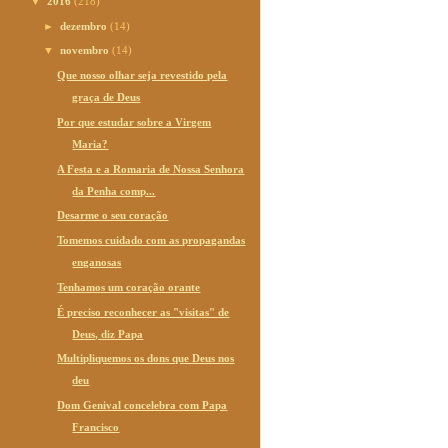
▼
2016
(218)
►
dezembro
(14)
▼
novembro
(14)
Que nosso olhar seja revestido pela
graça de Deus
Por que estudar sobre a Virgem
Maria?
A Festa e a Romaria de Nossa Senhora
da Penha comp...
Desarme o seu coração
Tomemos cuidado com as propagandas
enganosas
Tenhamos um coração orante
É preciso reconhecer as "visitas" de
Deus, diz Papa
Multipliquemos os dons que Deus nos
deu
Dom Genival concelebra com Papa
Francisco