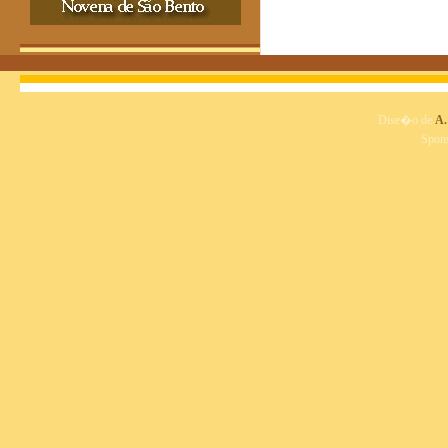
Dise�o de
A.
Spon