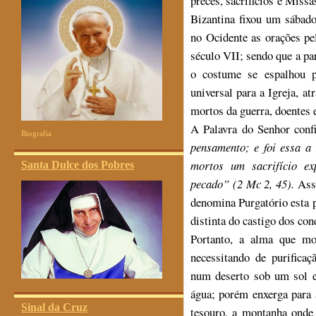
preces, sacrificios e Missa
Bizantina fixou um sábado
no Ocidente as orações pe
século VII; sendo que a pa
o costume se espalhou pa
universal para a Igreja, 
mortos da guerra, doentes 
A Palavra do Senhor conf
Biografia
pensamento; e foi essa a
mortos um sacrifício ex
Santa Dulce dos Pobres
pecado” (2 Mc 2, 45).
Assi
denomina Purgatório esta p
distinta do castigo dos co
Portanto, a alma que m
necessitando de purifica
num deserto sob um sol e
água; porém enxerga para 
Sinal da Cruz
tesouro, a montanha onde