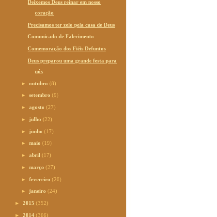
Deixemos Deus reinar em nosso
coração
Precisamos ter zelo pela casa de Deus
Comunicado de Falecimento
Comemoração dos Fiéis Defuntos
Deus preparou uma grande festa para
nós
►
outubro
(8)
►
setembro
(9)
►
agosto
(27)
►
julho
(22)
►
junho
(17)
►
maio
(19)
►
abril
(17)
►
março
(27)
►
fevereiro
(20)
►
janeiro
(24)
►
2015
(352)
►
2014
(366)