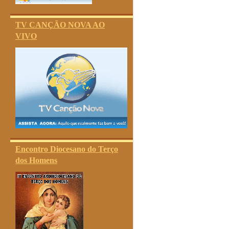
TV CANÇÃO NOVA AO
VIVO
Encontro Diocesano do Terço
dos Homens