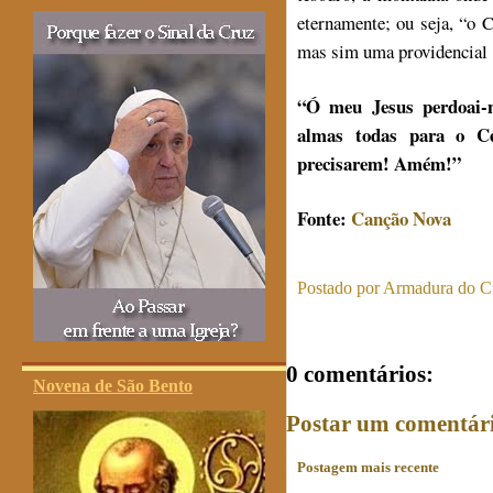
eternamente; ou seja, “o 
mas sim uma providencial ‘
“Ó meu Jesus perdoai-no
almas todas para o Cé
precisarem! Amém!”
Fonte:
Canção Nova
Postado por
Armadura do Cr
0 comentários:
Novena de São Bento
Postar um comentár
Postagem mais recente