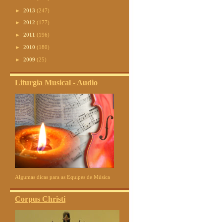
►
2013
(247)
►
2012
(177)
►
2011
(196)
►
2010
(180)
►
2009
(25)
Liturgia Musical - Audio
Algumas dicas para as Equipes de Música
Corpus Christi