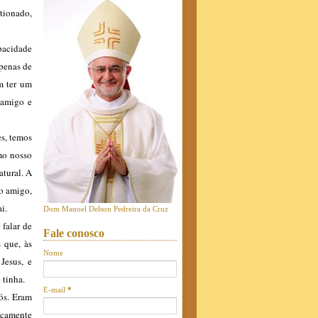
stionado,
pacidade
apenas de
m ter um
 amigo e
es, temos
mo nosso
atural. A
 o amigo,
i.
Dom Manoel Delson Pedreira da Cruz
 falar de
Fale conosco
 que, às
Nome
Jesus, e
 tinha.
E-mail
*
nós. Eram
ticamente