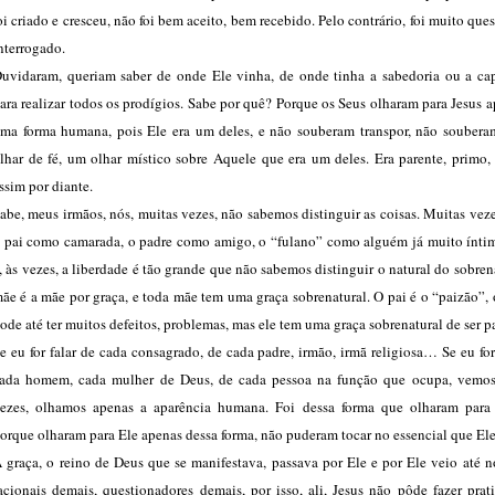
oi criado e cresceu, não foi bem aceito, bem recebido. Pelo contrário, foi muito que
nterrogado.
uvidaram, queriam saber de onde Ele vinha, de onde tinha a sabedoria ou a ca
ara realizar todos os prodígios. Sabe por quê? Porque os Seus olharam para Jesus 
ma forma humana, pois Ele era um deles, e não souberam transpor, não soubera
lhar de fé, um olhar místico sobre Aquele que era um deles. Era parente, primo,
ssim por diante.
abe, meus irmãos, nós, muitas vezes, não sabemos distinguir as coisas. Muitas vez
 pai como camarada, o padre como amigo, o “fulano” como alguém já muito ínti
, às vezes, a liberdade é tão grande que não sabemos distinguir o natural do sobren
ãe é a mãe por graça, e toda mãe tem uma graça sobrenatural. O pai é o “paizão”,
ode até ter muitos defeitos, problemas, mas ele tem uma graça sobrenatural de ser pa
e eu for falar de cada consagrado, de cada padre, irmão, irmã religiosa… Se eu for
ada homem, cada mulher de Deus, de cada pessoa na função que ocupa, vemos
ezes, olhamos apenas a aparência humana. Foi dessa forma que olharam para 
orque olharam para Ele apenas dessa forma, não puderam tocar no essencial que Ele
 graça, o reino de Deus que se manifestava, passava por Ele e por Ele veio até 
acionais demais, questionadores demais, por isso, ali, Jesus não pôde fazer pra