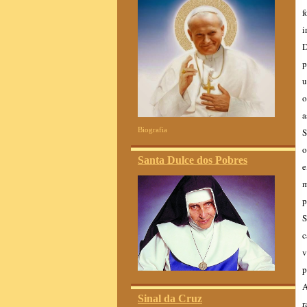
f
i
D
p
u
o
a
Biografia
S
o
Santa Dulce dos Pobres
e
m
p
S
c
v
p
A
Sinal da Cruz
r