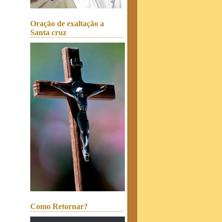
Oração de exaltação a
Santa cruz
Como Retornar?