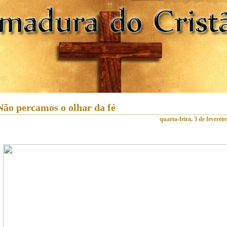
Não percamos o olhar da fé
quarta-feira, 3 de feverei