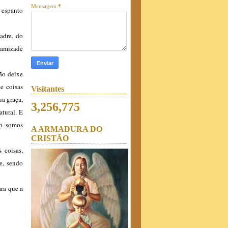
Mensagem
*
 espanto
adre, do
 amizade
ão deixe
e coisas
Visitantes
ua graça,
3,256,775
tural. E
ão somos
A ARMADURA DO
CRISTÃO
 coisas,
e, sendo
ara que a