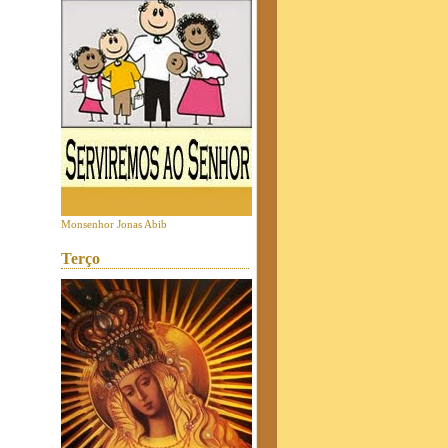
Monsenhor Jonas Abib
Terço