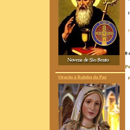
F
P
0 
Po
Oração à Rainha da Paz
P