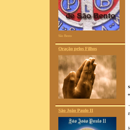
São Bento
Oração pelos Filhos
S
o
“
São João Paulo II
E
J