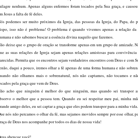
ilagre nenhum. Apenas alguns enfermos foram tocados pela Sua graça, e causou
m Jesus a falta de fé deles.
ós podemos ser muito próximos da Igreja, das pessoas da Igreja, do Papa, do p
ispo, isso não é problema! O problema é quando vivemos apenas a relação da
umana e não sabemos buscar a essência divina naquilo que fazemos.
ão deixe que o grupo de oração se transforme apenas em um grupo de amizade. N
ue as suas relações de Igreja sejam apenas relações amistosas para convivência 
arecidas. Permita que os encontros sejam verdadeiros encontros com Deus e com S
enão, daqui a pouco, iremos olhar a fé apenas de uma forma humana e não sobrena
uando não olhamos mais o sobrenatural, nós não captamos, não tocamos e n
ocados pela graça que vem de Deus.
ão acho que ninguém é melhor do que ninguém, mas quando sei transpor as
bsorvo o melhor que a pessoa tem. Quando eu sei respeitar meu pai, minha mã
rande amigo deles, eu sei captar a graça que eles podem transpor para a minha vida.
ue nós não percamos o olhar da fé, mas sejamos movidos sempre por esse olhar, p
raça de Deus nos acompanhe por todos os dias de nossa vida!
eus abençoe você!