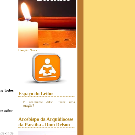
Canção Nova
he todos
Espaço do Leitor
É realmente difícil fazer uma
oração?
as mãos.
Arcebispo da Arquidiocese
da Paraíba - Dom Delson
dade onde