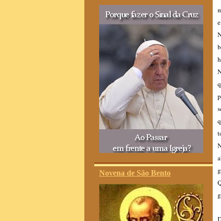
m
e
N
b
h
N
q
p
s
q
t
N
a
g
Novena de São Bento
Q
g
D