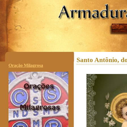
.
Santo Antônio, do
Oração Milagrosa