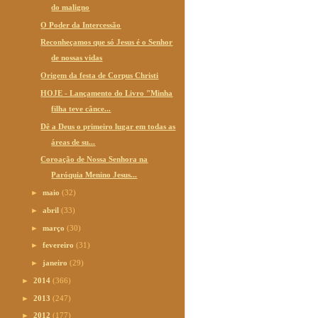
do maligno
O Poder da Intercessão
Reconheçamos que só Jesus é o Senhor
de nossas vidas
Origem da festa de Corpus Christi
HOJE - Lançamento do Livro "Minha
filha teve cânce...
Dê a Deus o primeiro lugar em todas as
áreas de su...
Coroação de Nossa Senhora na
Paróquia Menino Jesus...
►
maio
(32)
►
abril
(33)
►
março
(30)
►
fevereiro
(31)
►
janeiro
(29)
►
2014
(366)
►
2013
(247)
►
2012
(177)