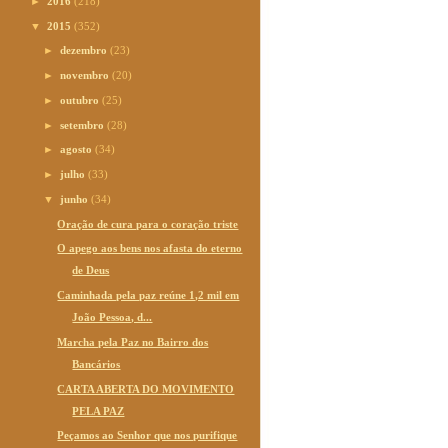
►
2016
(218)
▼
2015
(352)
►
dezembro
(23)
►
novembro
(20)
►
outubro
(25)
►
setembro
(28)
►
agosto
(34)
►
julho
(33)
▼
junho
(34)
Oração de cura para o coração triste
O apego aos bens nos afasta do eterno
de Deus
Caminhada pela paz reúne 1,2 mil em
João Pessoa, d...
Marcha pela Paz no Bairro dos
Bancários
CARTA ABERTA DO MOVIMENTO
PELA PAZ
Peçamos ao Senhor que nos purifique