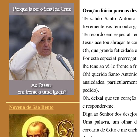
Oração diária para os de
Te saúdo Santo Antônio 
livremente vos tem outorg
Te recordo em especial t
Jesus aceitou abraçar-te co
Oh, que grande felicidade e
Por esta especial prerrogati
lhe tens ao vê-lo frente a f
Oh! querido Santo Antônio
ansiedades, particularmen
pedido).
Oh, deixai que teu coração
e responder-me.
Novena de São Bento
Diga ao Senhor dos desejos
Uma palavra, um olhar d
coroaria de êxito e me ench