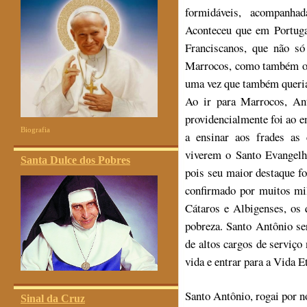
formidáveis, acompanhad
Aconteceu que em Portuga
Franciscanos, que não s
Marrocos, como também o a
uma vez que também queria
Ao ir para Marrocos, Ant
providencialmente foi ao e
Biografia
a ensinar aos frades as
viverem o Santo Evangelh
Santa Dulce dos Pobres
pois seu maior destaque fo
confirmado por muitos mil
Cátaros e Albigenses, os 
pobreza. Santo Antônio se
de altos cargos de serviço
vida e entrar para a Vida E
Santo Antônio, rogai por n
Sinal da Cruz