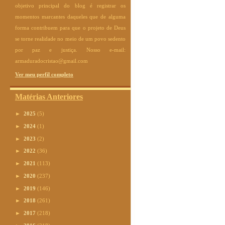
objetivo principal do blog é registrar os
momentos marcantes daqueles que de alguma
forma contribuem para que o projeto de Deus
se torne realidade no meio de um povo sedento
por paz e justiça. Nosso e-mail:
armaduradocristao@gmail.com
Ver meu perfil completo
Matérias Anteriores
►
2025
(5)
►
2024
(1)
►
2023
(2)
►
2022
(36)
►
2021
(113)
►
2020
(237)
►
2019
(146)
►
2018
(261)
►
2017
(218)