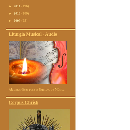
►
2011
(196)
►
2010
(180)
►
2009
(25)
Liturgia Musical - Audio
Algumas dicas para as Equipes de Música
Corpus Christi