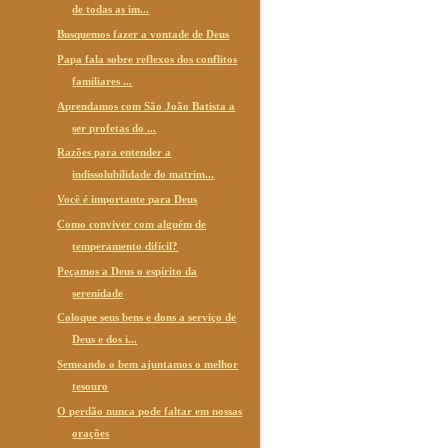
de todas as im...
Busquemos fazer a vontade de Deus
Papa fala sobre reflexos dos conflitos
familiares ...
Aprendamos com São João Batista a
ser profetas do ...
Razões para entender a
indissolubilidade do matrim...
Você é importante para Deus
Como conviver com alguém de
temperamento difícil?
Peçamos a Deus o espírito da
serenidade
Coloque seus bens e dons a serviço de
Deus e dos i...
Semeando o bem ajuntamos o melhor
tesouro
O perdão nunca pode faltar em nossas
orações