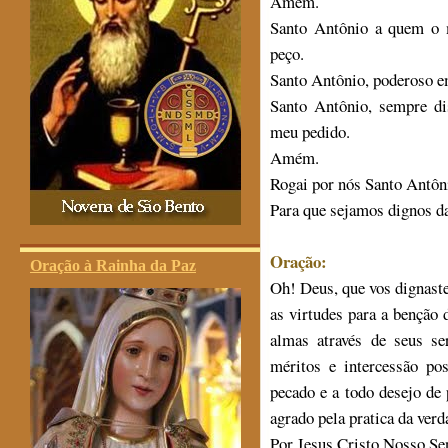
Amém.
Santo Antônio a quem o 
peço.
Santo Antônio, poderoso em
Santo Antônio, sempre di
meu pedido.
Amém.
Rogai por nós Santo Antôn
Para que sejamos dignos d
Oração:
Oração à Rainha da Paz
Oh! Deus, que vos dignast
as virtudes para a benção 
almas através de seus s
méritos e intercessão po
pecado e a todo desejo de
agrado pela pratica da verd
Por Jesus Cristo Nosso S