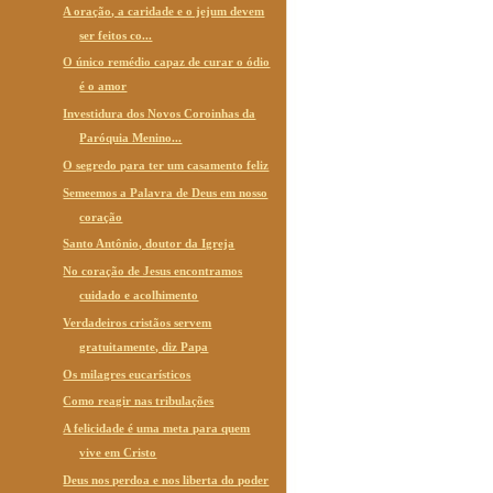
A oração, a caridade e o jejum devem
ser feitos co...
O único remédio capaz de curar o ódio
é o amor
Investidura dos Novos Coroinhas da
Paróquia Menino...
O segredo para ter um casamento feliz
Semeemos a Palavra de Deus em nosso
coração
Santo Antônio, doutor da Igreja
No coração de Jesus encontramos
cuidado e acolhimento
Verdadeiros cristãos servem
gratuitamente, diz Papa
Os milagres eucarísticos
Como reagir nas tribulações
A felicidade é uma meta para quem
vive em Cristo
Deus nos perdoa e nos liberta do poder