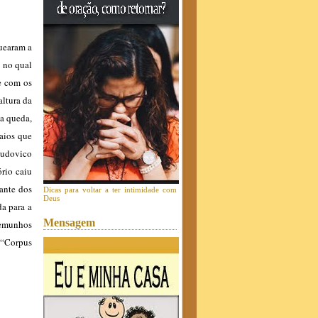
quearam a
, no qual
e com os
altura da
 a queda,
raios que
Ludovico
rio caiu
iante dos
Dicas para voltar a ter intimidade com
Deus
da para a
Mensagem
temunhos
 “Corpus