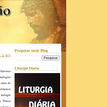
Pesquisar neste Blog
o de 2015
Liturgia Diária
r Antonio
milagres
a data de
fenômenos
 milagre
a. Teresa
do Corpo