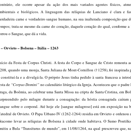
ontrário, ele ocorre apesar da ação dos mais variados agentes físicos, atmos
mbientais e biológicos. A linguagem das relíquias de Lanciano é clara e fas
erdadeira carne e verdadeiro sangue humano, na sua inalterada composição que de
empos; trata-se mesmo da carne do coração, daquele coração do qual, conforme a f
orrou o Sangue, que dá a vida.
 – Orvieto – Bolsena – Itália – 1263
nício da Festa de Corpus Christi. A festa do Corpo e Sangue de Cristo remonta a
208, quando uma monja, Santa Juliana de Mont-Cornillon (†1258), foi inspirada 
 constituí-la e a divulgá-la. O próprio Jesus tinha pedido à santa francesa a intr
esta de
“Corpus Domini”
no calendário litúrgico da Igreja. Aconteceu que o padre
raga, da Boêmia, ao celebrar uma Santa Missa na cripta de Santa Cristina, em Bol
urpreendido pelo milagre durante a consagração: da hóstia consagrada caíram 
angue sobre o corporal. Até hoje ele [sangue milagroso] está em exposição na b
atedral de Orvieto. O Papa Urbano IV (1262-1264) residia em Orvieto e ordenou 
iacomo levar as relíquias de Bolsena à cidade onde habitava. O Sumo Pontífice
mitiu a Bula “Transiturus de mundo”, em 11/08/1264, na qual prescreveu que, na