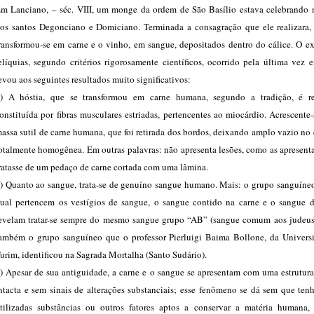
m Lanciano, – séc. VIII, um monge da ordem de São Basílio estava celebrando n
os santos Degonciano e Domiciano. Terminada a consagração que ele realizara, 
ransformou-se em carne e o vinho, em sangue, depositados dentro do cálice. O e
elíquias, segundo critérios rigorosamente científicos, ocorrido pela última vez
evou aos seguintes resultados muito significativos:
) A hóstia, que se transformou em carne humana, segundo a tradição, é r
onstituída por fibras musculares estriadas, pertencentes ao miocárdio. Acrescente
assa sutil de carne humana, que foi retirada dos bordos, deixando amplo vazio no 
otalmente homogênea. Em outras palavras: não apresenta lesões, como as apresenta
ratasse de um pedaço de carne cortada com uma lâmina.
) Quanto ao sangue, trata-se de genuíno sangue humano. Mais: o grupo sanguíneo
ual pertencem os vestígios de sangue, o sangue contido na carne e o sangue d
evelam tratar-se sempre do mesmo sangue grupo “AB” (sangue comum aos judeus)
ambém o grupo sanguíneo que o professor Pierluigi Baima Bollone, da Univers
urim, identificou na Sagrada Mortalha (Santo Sudário).
) Apesar de sua antiguidade, a carne e o sangue se apresentam com uma estrutura
ntacta e sem sinais de alterações substanciais; esse fenômeno se dá sem que ten
tilizadas substâncias ou outros fatores aptos a conservar a matéria humana,