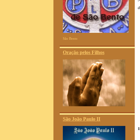
d
São Bento
Oração pelos Filhos
São João Paulo II
1