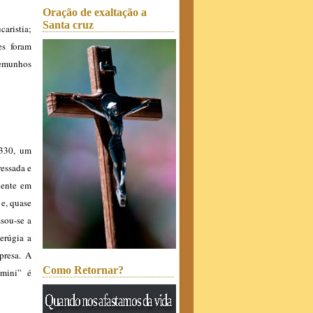
Oração de exaltação a
Santa cruz
caristia;
es foram
temunhos
1330, um
ressada e
oente em
 e, quase
ssou-se a
erúgia a
presa. A
Como Retornar?
omini” é