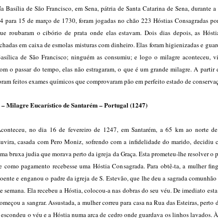
a Basília de São Francisco, em Sena, pátria de Santa Catarina de Sena, durante a
4 para 15 de março de 1730, foram jogadas no chão 223 Hóstias Consagradas por
ue roubaram o cibório de prata onde elas estavam. Dois dias depois, as Hósti
chadas em caixa de esmolas misturas com dinheiro. Elas foram higienizadas e gua
asílica de São Francisco; ninguém as consumiu; e logo o milagre aconteceu, vi
om o passar do tempo, elas não estragaram, o que é um grande milagre. A partir 
oram feitos exames químicos que comprovaram pão em perfeito estado de conserva
 – Milagre Eucarístico de Santarém – Portugal (1247)
conteceu, no dia 16 de fevereiro de 1247, em Santarém, a 65 km ao norte de
uvira, casada com Pero Moniz, sofrendo com a infidelidade do marido, decidiu c
ma bruxa judia que morava perto da igreja da Graça. Esta prometeu-lhe resolver o
e como pagamento recebesse uma Hóstia Consagrada. Para obtê-ta, a mulher fing
oente e enganou o padre da igreja de S. Estevão, que lhe deu a sagrada comunhão
e semana. Ela recebeu a Hóstia, colocou-a nas dobras do seu véu. De imediato esta
omeçou a sangrar. Assustada, a mulher correu para casa na Rua das Esteiras, perto d
 escondeu o véu e a Hóstia numa arca de cedro onde guardava os linhos lavados. À