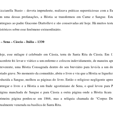
icciarella Stasio – devota imprudente, realizava práticas supersticiosas com a Eu
m uma dessas profanações, a Hóstia se transformou em Carne e Sangue. Est
ntregues ao padre Giacomo Diattollevi e são conservadas até hoje. Há muitos tes
istóricos sobre esse fenômeno extraordinário.
 – Sena – Cáscia – Itália – 1330
oje, esse milagre é celebrado em Cássia, terra de Santa Rita de Cássia. Em 
acerdote foi levar o viático a um enfermo e colocou indevidamente, de maneira ap
rreverente, uma Hóstia Consagrada dentro do seu breviário para levá-la a um d
stado grave. No momento da comunhão, abriu o livro e viu que a Hóstia se liquefez
eduzida a Sangue, molhou as páginas do livro. Então o religioso negligente apre
ntregar o livro e a Hóstia a um frade agostiniano de Sena, o qual levou para P
ágina manchada de Sangue e para Cássia a outra página onde a Hóstia ficara 
rimeira página perdeu-se em 1866, mas a relíquia chamada de “Corpus D
tualmente venerada na basílica de Santa Rita.