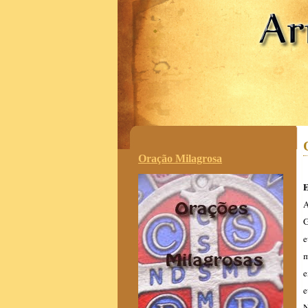
.
Oração Milagrosa
E
A
G
e
m
e
e
N