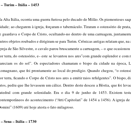
 – Turim – Itália – 1453
a Alta Itália, ocorria uma guerra furiosa pelo ducado de Milão. Os piemonteses sa
idade; ao chegarem à igreja, forçaram o tabernáculo. Tiraram o ostensório de prata
e guardava o Corpo de Cristo, ocultando-no dentro de uma carruagem, juntament
utros objetos roubados e dirigiram-se para Turim. Crônicas antigas relatam que, na 
greja de São Silvestre, o cavalo parou bruscamente a carruagem, – o que ocasionou
or terra, do ostensório, e– este se levantou nos ares”com grande esplendor e com 
areciam os do sol”. Os espectadores chamaram o bispo da cidade na época, 
omagnano, que foi prontamente ao local do prodígio. Quando chegou, “o ostensó
or terra, ficando o Corpo de Cristo nos ares a emitir raios refulgentes”. O bispo, d
atos, pediu que lhe levassem um cálice. Dentro deste desceu a Hóstia, que foi leva
atedral com grande solenidade. Era o dia 9 de junho de 1453. Existem tes
ontemporâneos do acontecimento (“Atti Capitolari” de 1454 a 1456). A igreja de
omini” (1609) até hoje atesta o fato milagroso.
 – Sena – Itália – 1730