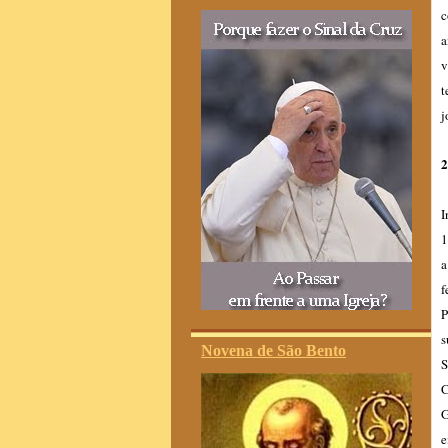
c
a
v
t
j
2
I
1
a
f
P
s
Novena de São Bento
S
C
G
e