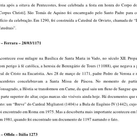
eria após a oitava de Pentecostes, fosse celebrada a festa em honra do Corpo d
Corpus Christi]. São Tomás de Aquino foi encarregado pelo Santo Padre para 
fício da celebração. Em 1290, foi construída a Catedral de Orvieto, chamada de “
atedrais”.
 – Ferrara – 28/03/1171
conteceu esse milagre na Basílica de Santa Maria in Vado, no século XII. Propa
om perigo à fé católica, a heresia de Berengário de Tours (†1088), que negava a
eal de Cristo na Eucaristia. Aos 28 de março de 1171, padre Pedro de Verona e m
acerdotes concelebravam a Santa Missa de Páscoa. No momento de parti
onsagrado, a Hóstia se transformou em Carne, da qual saiu um fluxo de Sangue qu
 parte superior do altar, cujas marcas são visíveis ainda hoje. Há documentos que
ato: um “Breve” do Cardeal Migliatori (1404) e a Bula de Eugênio IV (1442), cujo
oi encontrado em Roma em 1975. Mas a descoberta mais importante aconteceu em 
m 1981, quando foi encontrado um documento de 1197 narrando o fato.
 – Offida – Itália 1273