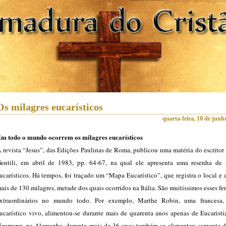
Os milagres eucarísticos
quarta-feira, 10 de junh
m todo o mundo ocorrem os milagres eucarísticos
 revista “Jesus”, das Edições Paulinas de Roma, publicou uma matéria do escrito
entili, em abril de 1983, pp. 64-67, na qual ele apresenta uma resenha de 
ucarísticos. Há tempos, foi traçado um “Mapa Eucarístico”, que registra o local e 
ais de 130 milagres, metade dos quais ocorridos na Itália. São muitíssimos esses 
xtraordinários no mundo todo. Por exemplo, Marthe Robin, uma francesa,
ucarístico vivo, alimentou-se durante mais de quarenta anos apenas de Eucaristi
eumann, na Alemanha, durante mais de 36 anos também se alimentou somente 