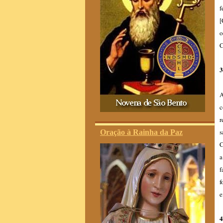
f
[
o
C
3
A
c
r
s
Oração à Rainha da Paz
C
a
f
f
e
4