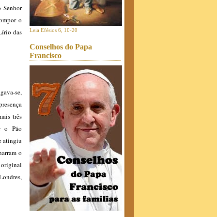
o Senhor
compor o
Leia Efésios 6, 10-20
Lírio das
Conselhos do Papa
Francisco
gava-se,
 presença
ais três
r o Pão
e atingiu
 narram o
 original
Londres,