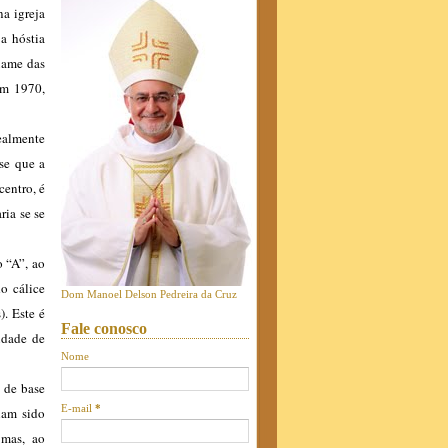
a igreja
a hóstia
xame das
 em 1970,
ealmente
-se que a
centro, é
ria se se
 “A”, ao
o cálice
Dom Manoel Delson Pedreira da Cruz
. Este é
Fale conosco
idade de
Nome
 de base
E-mail
*
ham sido
 mas, ao