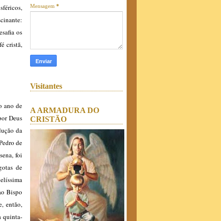
féricos,
Mensagem
*
cinante:
safia os
é cristã,
Visitantes
o ano de
A ARMADURA DO
por Deus
CRISTÃO
odução da
 Pedro de
sena, foi
gotas de
elíssima
ao Bispo
, então,
 quinta-