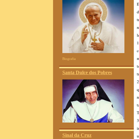
E
d
t
r
l
1
c
m
Biografia
t
Santa Dulce dos Pobres
t
2
q
r
t
T
3
i
Sinal da Cruz
u