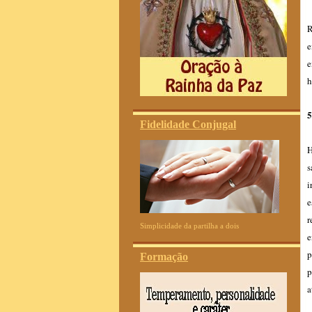
R
e
e
h
5
Fidelidade Conjugal
H
s
i
e
r
Simplicidade da partilha a dois
e
p
Formação
p
a