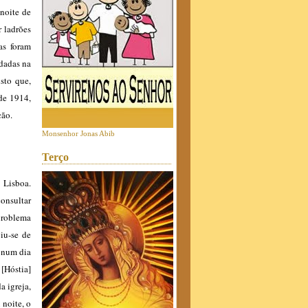
 noite de
 ladrões
as foram
rdadas na
sto que,
de 1914,
ção.
Monsenhor Jonas Abib
Terço
 Lisboa.
onsultar
 problema
iu-se de
 num dia
 [Hóstia]
a igreja,
 noite, o