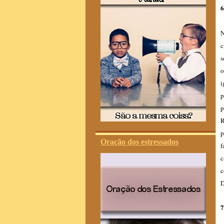
6
N
c
s
o
i
p
p
R
p
Oração dos estressados
f
c
c
D
7