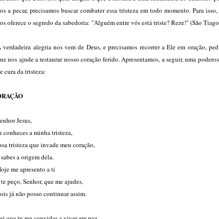
os a pecar, precisamos buscar combater essa tristeza em todo momento. Para isso,
os oferece o segredo da sabedoria: "Alguém entre vós está triste? Reze!" (São Tiago 
 verdadeira alegria nos vem de Deus, e precisamos recorrer a Ele em oração, ped
ue nos ajude a restaurar nosso coração ferido. Apresentamos, a seguir, uma podero
e cura da tristeza:
ORAÇÃO
enhor Jesus,
u conheces a minha tristeza,
ssa tristeza que invade meu coração,
 sabes a origem dela.
oje me apresento a ti
 te peço, Senhor, que me ajudes,
ois já não posso continuar assim.
ei que tu me convidas a viver em paz,