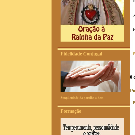
c
F
Fidelidade Conjugal
P
0 
Po
Simplicidade da partilha a dois
P
Formação