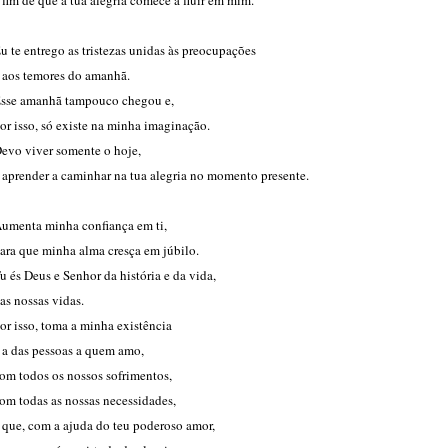
 fim de que a tua alegria comece a fluir em mim.
u te entrego as tristezas unidas às preocupações
 aos temores do amanhã.
sse amanhã tampouco chegou e,
or isso, só existe na minha imaginação.
evo viver somente o hoje,
 aprender a caminhar na tua alegria no momento presente.
umenta minha confiança em ti,
ara que minha alma cresça em júbilo.
u és Deus e Senhor da história e da vida,
as nossas vidas.
or isso, toma a minha existência
 a das pessoas a quem amo,
om todos os nossos sofrimentos,
om todas as nossas necessidades,
 que, com a ajuda do teu poderoso amor,