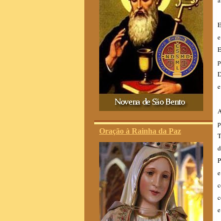
a
E
e
E
p
D
e
A
p
Oração à Rainha da Paz
T
d
P
e
c
c
e