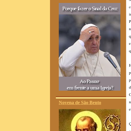
c
i
P
n
q
e
q
H
p
p
d
C
n
Novena de São Bento
e
Q