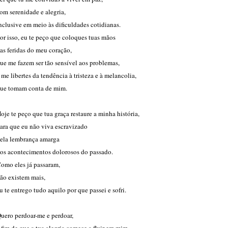
om serenidade e alegria,
nclusive em meio às dificuldades cotidianas.
or isso, eu te peço que coloques tuas mãos
as feridas do meu coração,
ue me fazem ser tão sensível aos problemas,
 me libertes da tendência à tristeza e à melancolia,
ue tomam conta de mim.
oje te peço que tua graça restaure a minha história,
ara que eu não viva escravizado
ela lembrança amarga
os acontecimentos dolorosos do passado.
omo eles já passaram,
ão existem mais,
u te entrego tudo aquilo por que passei e sofri.
uero perdoar-me e perdoar,