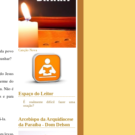
ada povo
Canção Nova
emunhar?
do Jesus
germe do
a. Não é
Espaço do Leitor
s e para
É realmente difícil fazer uma
oração?
-la.
Arcebispo da Arquidiocese
da Paraíba - Dom Delson
ra levar-