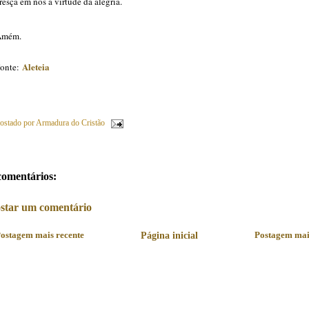
resça em nós a virtude da alegria.
Amém.
Aleteia
onte:
ostado por
Armadura do Cristão
comentários:
star um comentário
ostagem mais recente
Página inicial
Postagem mai