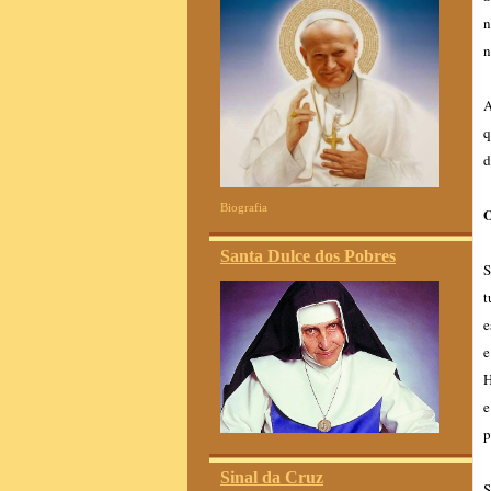
n
n
A
q
d
Biografia
Santa Dulce dos Pobres
S
t
e
e
H
e
p
Sinal da Cruz
S