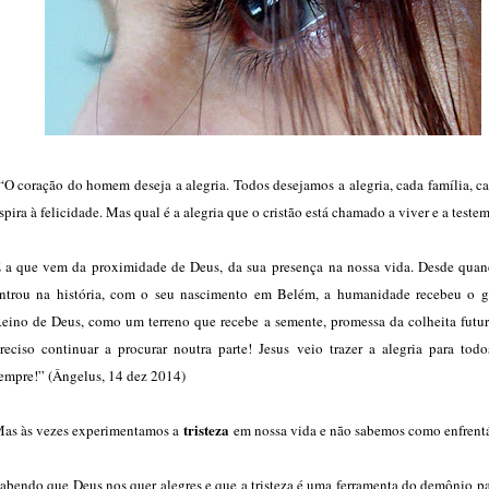
“O coração do homem deseja a alegria. Todos desejamos a alegria, cada família, c
spira à felicidade. Mas qual é a alegria que o cristão está chamado a viver e a test
 a que vem da proximidade de Deus, da sua presença na nossa vida. Desde quan
ntrou na história, com o seu nascimento em Belém, a humanidade recebeu o 
eino de Deus, como um terreno que recebe a semente, promessa da colheita futur
reciso continuar a procurar noutra parte! Jesus veio trazer a alegria para todo
empre!” (Ângelus, 14 dez 2014)
tristeza
as às vezes experimentamos a
em nossa vida e não sabemos como enfrentá
abendo que Deus nos quer alegres e que a tristeza é uma ferramenta do demônio pa