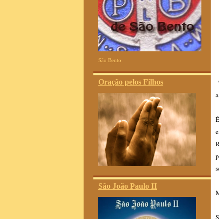
São Bento
Oração pelos Filhos
a
É
e
R
p
s
São João Paulo II
M
S