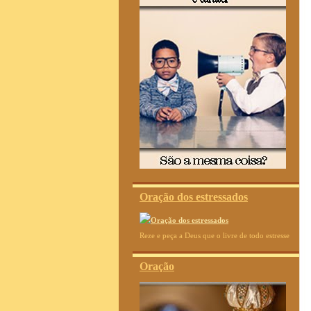
Oração dos estressados
Reze e peça a Deus que o livre de todo estresse
Oração