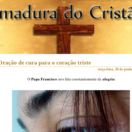
Oração de cura para o coração triste
terça-feira, 30 de junh
Papa Francisco
alegria
O
nos fala constantemente da
: