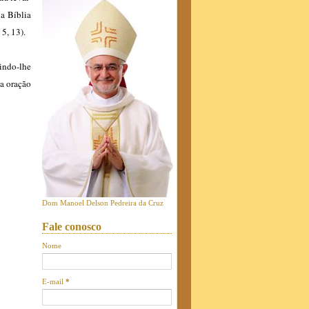
 a Bíblia
5, 13).
indo-lhe
sa oração
Dom Manoel Delson Pedreira da Cruz
Fale conosco
Nome
E-mail
*