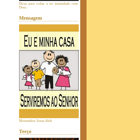
Dicas para voltar a ter intimidade com
Deus
Mensagem
Monsenhor Jonas Abib
Terço