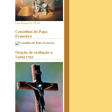
Leia Efésios 6, 10-20
Conselhos do Papa
Francisco
Oração de exaltação a
Santa cruz