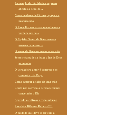
A exemplo de São Matias, sejamos
abertos à ação do...
Nossa Senhora de Fátima, graça e a
misericórdia
O Paráclito nos prova que o bem e a
verdade nos sa...
O Espírito Santo de Deus vem em
socorro de nossas ...
O amor de Deus me ensina a ser mãe
Somos chamados a levar a luz de Deus
ao mundo
O verdadeiro amor é concreto e se
comunica, diz Papa
Como superar a falta de uma mãe
Cristo nos convida a permanecermos
conectados a Ele
Aprenda a cultivar a vida interior
Parabéns Diácono Roberto!!!!
O cuidado que deve se ter com a