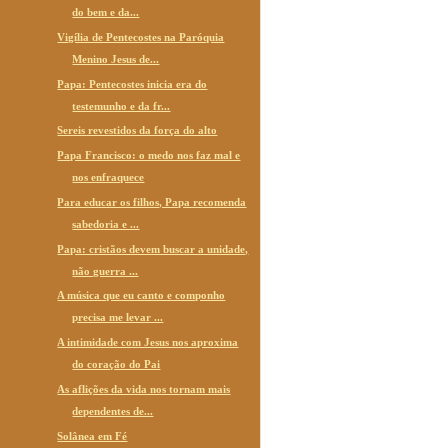
do bem e da...
Vigília de Pentecostes na Paróquia
Menino Jesus de...
Papa: Pentecostes inicia era do
testemunho e da fr...
Sereis revestidos da força do alto
Papa Francisco: o medo nos faz mal e
nos enfraquece
Para educar os filhos, Papa recomenda
sabedoria e ...
Papa: cristãos devem buscar a unidade,
não guerra ...
A música que eu canto e componho
precisa me levar ...
A intimidade com Jesus nos aproxima
do coração do Pai
As aflições da vida nos tornam mais
dependentes de...
Solânea em Fé