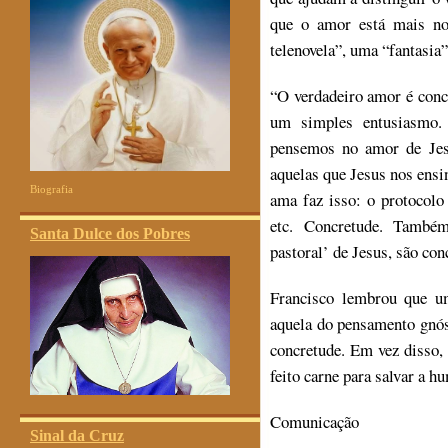
que o amor está mais no
telenovela”, uma “fantasia”
“O verdadeiro amor é conc
um simples entusiasmo.
pensemos no amor de Jes
aquelas que Jesus nos ens
Biografia
ama faz isso: o protocol
etc. Concretude. També
Santa Dulce dos Pobres
pastoral’ de Jesus, são con
Francisco lembrou que um
aquela do pensamento gnós
concretude. Em vez disso, 
feito carne para salvar a h
Comunicação
Sinal da Cruz