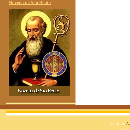
Novena de São Bento
Dise�o de
A.
Spon