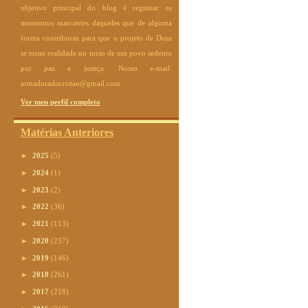
objetivo principal do blog é registrar os
momentos marcantes daqueles que de alguma
forma contribuem para que o projeto de Deus
se torne realidade no meio de um povo sedento
por paz e justiça. Nosso e-mail:
armaduradocristao@gmail.com
Ver meu perfil completo
Matérias Anteriores
►
2025
(5)
►
2024
(1)
►
2023
(2)
►
2022
(36)
►
2021
(113)
►
2020
(237)
►
2019
(146)
►
2018
(261)
►
2017
(218)