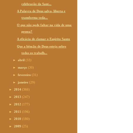
celebração da Sant...
A Palavra de Deus salva, liberta e
transforma toda...
O que não pode faltar na vida de uma
pessoa?
A eficácia de clamar o Espírito Santo
Que a bênção de Deus esteja sobre
todos os trabalh...
►
abril
(33)
►
março
(30)
►
fevereiro
(31)
►
janeiro
(29)
►
2014
(366)
►
2013
(247)
►
2012
(177)
►
2011
(196)
►
2010
(180)
►
2009
(25)