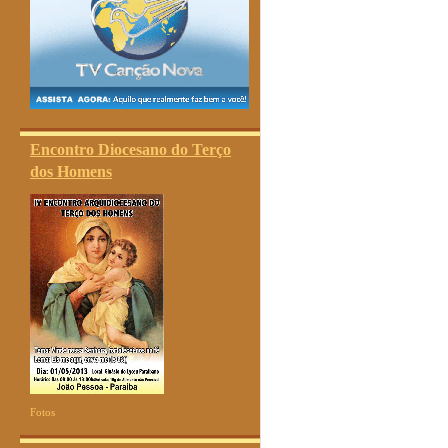
Encontro Diocesano do Terço
dos Homens
Fotos