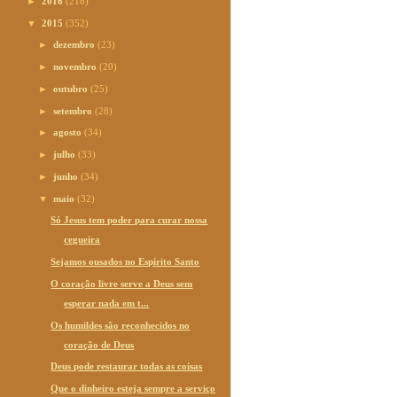
►
2016
(218)
▼
2015
(352)
►
dezembro
(23)
►
novembro
(20)
►
outubro
(25)
►
setembro
(28)
►
agosto
(34)
►
julho
(33)
►
junho
(34)
▼
maio
(32)
Só Jesus tem poder para curar nossa
cegueira
Sejamos ousados no Espírito Santo
O coração livre serve a Deus sem
esperar nada em t...
Os humildes são reconhecidos no
coração de Deus
Deus pode restaurar todas as coisas
Que o dinheiro esteja sempre a serviço