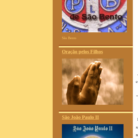
São Bento
Oração pelos Filhos
A
c
“
São João Paulo II
E
s
r