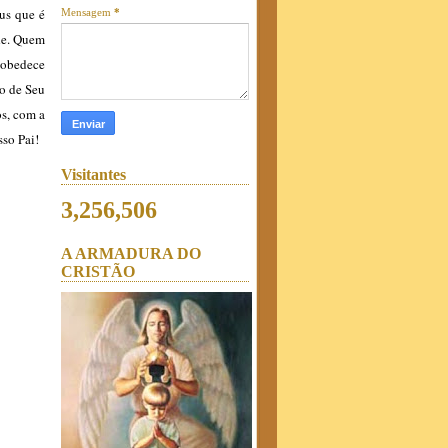
us que é
Mensagem
*
de. Quem
 obedece
io de Seu
s, com a
sso Pai!
Visitantes
3,256,506
A ARMADURA DO
CRISTÃO