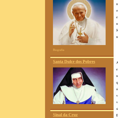
n
o
e
n
J
r
Biografia
Santa Dulce dos Pobres
A
e
u
q
a
v
v
s
Sinal da Cruz
E