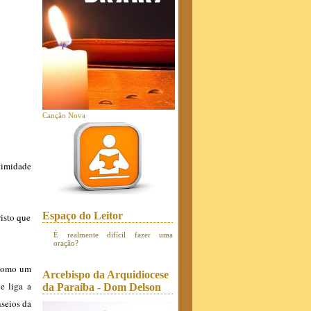
Canção Nova
timidade
!
Espaço do Leitor
risto que
É realmente difícil fazer uma
oração?
 como um
Arcebispo da Arquidiocese
e liga a
da Paraíba - Dom Delson
nseios da