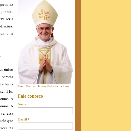
 quem faz
 por nós,
ve ser a
ediações.
 tem uma
).
eus único
, parecia
E é Jesus
Dom Manoel Delson Pedreira da Cruz
enti-lo,
Fale conosco
ivemos. A
Nome
rarmos. A
ver essa
E-mail
*
quele que
escer na