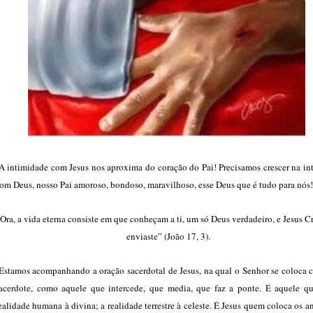
 intimidade com Jesus nos aproxima do coração do Pai! Precisamos crescer na in
om Deus, nosso Pai amoroso, bondoso, maravilhoso, esse Deus que é tudo para nós
Ora, a vida eterna consiste em que conheçam a ti, um só Deus verdadeiro, e Jesus C
enviaste” (João 17, 3).
stamos acompanhando a oração sacerdotal de Jesus, na qual o Senhor se coloca
acerdote, como aquele que intercede, que media, que faz a ponte. É aquele qu
ealidade humana à divina; a realidade terrestre à celeste. É Jesus quem coloca os a