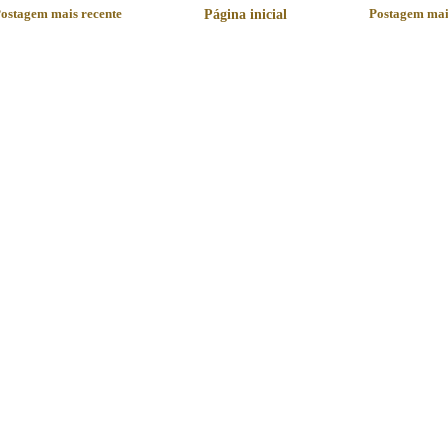
ostagem mais recente
Página inicial
Postagem mai