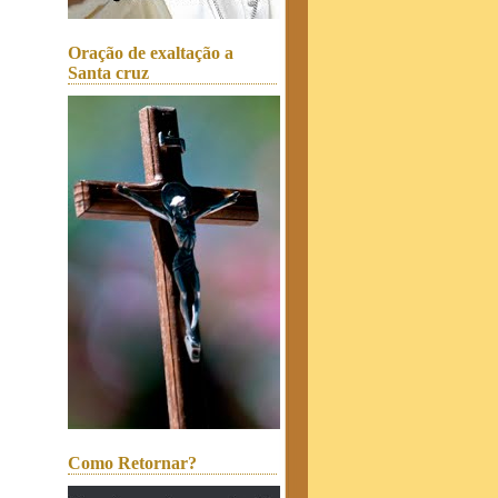
Oração de exaltação a
Santa cruz
Como Retornar?