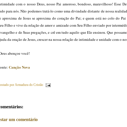
ntimidade com o nosso Deus, nosso Pai amoroso, bondoso, maravilhoso! Esse De
udo para nós. Não podemos tratá-lo como uma divindade distante de nossa realida
e aproxima de Jesus se aproxima do coração do Pai; e quem está no colo do Pai
eu Filho e vive da relação de amor e amizade com Seu Filho enviado por interméd
vangelho e de Suas pregações, e crê em tudo aquilo que Ele ensinou. Que possamo
juda da oração de Jesus, crescer na nossa relação de intimidade e unidade com o no
eus abençoe você!
Canção Nova
onte:
ostado por
Armadura do Cristão
comentários:
star um comentário