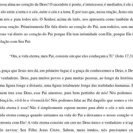
ossa alma no coração de Deus! O sacerdote é ponte, é intercessor, é mediador, é ele
 elo entre a terra e o céu, entre o céu e a terra. É por isso que, nessa oração, Jesus ora
m nós e para todos nós. O Senhor, acima de tudo, nos apresenta como também de
ossa oração. Primeiramente Ele fala direto ao coração do Pai, sem rodeios, sem m
esus vai direto ao coração do Pai porque Ele tem intimidade com Ele, porque Ele
elação com Seu Pai:
“Ora, a vida eterna, meu Pai, consiste em que eles conheçam a Ti” (João 17,3
 graça que Jesus nos dá, em primeiro lugar, é a graça de conhecermos a Deus, o D
 verdadeiro. Deus, para muitos povos e para muitas pessoas, ao longo da história
ma figura longe e distante, uma figura totalmente longe das realidades humanas. 
uem traz esse Deus, esse Pai amoroso, para bem pertinho de nós! Nós podemos s
braçá-lo, vivê-lo e vivenciá-lo! Nós podemos falar ao Pai daquilo que somos e v
ida eterna é essa! Não é simplesmente esperar morrer para abrir o céu e nós ent
ida eterna começa quando entramos na vida do Pai e deixamos o nosso coração vi
intonia com Ele! A vida eterna consiste em crer no Deus único e verdadeiro e n’a
le enviou: Seu Filho Jesus Cristo. Sabem, meus irmãos, nós precisamos cr