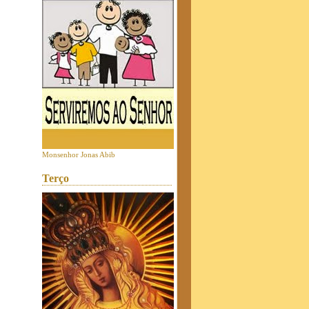
Monsenhor Jonas Abib
Terço