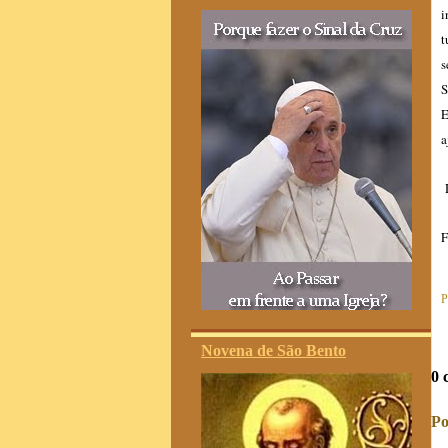
i
t
s
S
E
a
D
F
P
Novena de São Bento
0 
Po