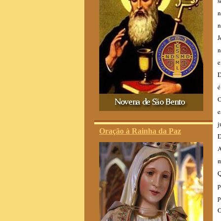
s
n
n
J
n
e
D
é
O
e
j
Oração à Rainha da Paz
D
A
m
Q
p
p
O