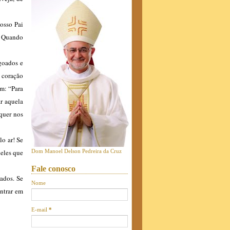
osso Pai
. Quando
goados e
 coração
em: “Para
r aquela
quer nos
o ar! Se
ueles que
Dom Manoel Delson Pedreira da Cruz
Fale conosco
ados. Se
Nome
entrar em
E-mail
*