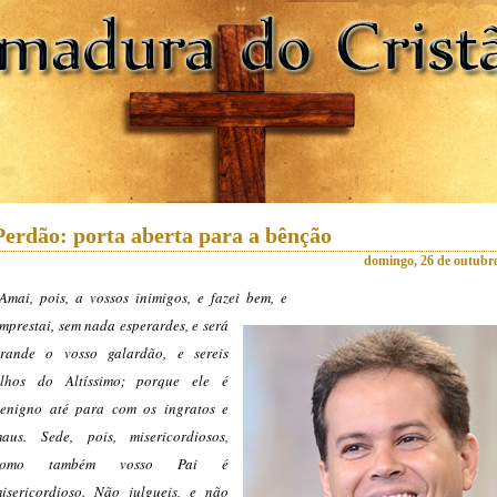
Perdão: porta aberta para a bênção
domingo, 26 de outubr
Amai, pois, a vossos inimigos, e fazei
bem, e
mprestai, sem nada esperardes, e será
rande o vosso galardão, e sereis
ilhos do Altíssimo; porque ele é
enigno até para com os ingratos e
aus. Sede, pois, misericordiosos,
como também vosso Pai é
isericordioso. Não julgueis, e não