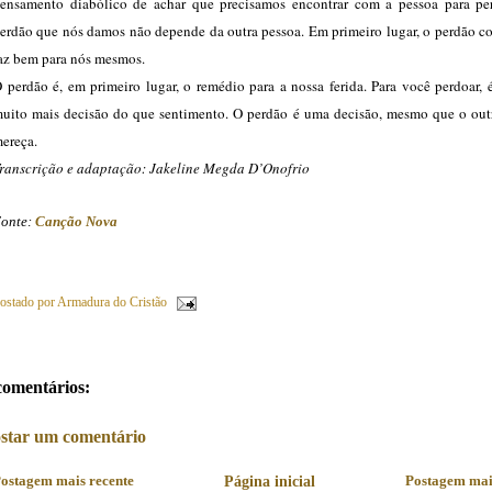
ensamento diabólico de achar que precisamos encontrar com a pessoa para pe
erdão que nós damos não depende da outra pessoa. Em primeiro lugar, o perdão c
az bem para nós mesmos.
 perdão é, em primeiro lugar, o remédio para a nossa ferida. Para você perdoar, 
uito mais decisão do que sentimento. O perdão é uma decisão, mesmo que o out
ereça.
ranscrição e adaptação: Jakeline Megda D’Onofrio
onte:
Canção Nova
ostado por
Armadura do Cristão
comentários:
star um comentário
ostagem mais recente
Página inicial
Postagem mai