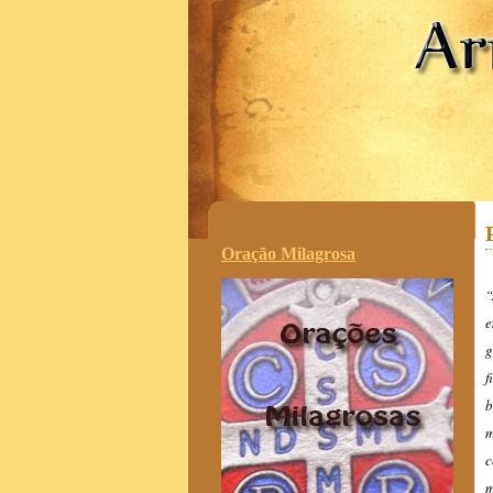
.
Oração Milagrosa
“
e
g
f
b
m
m