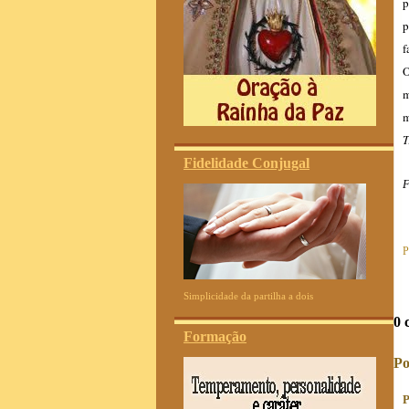
p
p
f
O
m
m
T
Fidelidade Conjugal
F
P
Simplicidade da partilha a dois
0 
Formação
Po
P