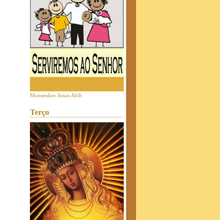
Monsenhor Jonas Abib
Terço