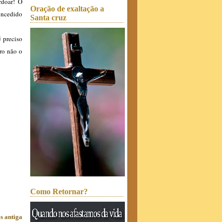
rdoar! O
Oração de exaltação a
oncedido
Santa cruz
é preciso
ro não o
Como Retornar?
s antiga