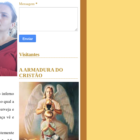
Mensagem
*
Visitantes
A ARMADURA DO
CRISTÃO
o inferno
no qual a
cerveja e
nça vê e
ntemente