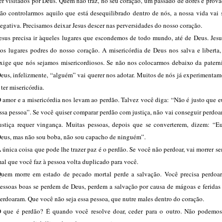
er visitados por Deus. Quem não traz, no seu coração, um passado de dores e prov
ão controlarmos aquilo que está desequilibrado dentro de nós, a nossa vida vai 
egativa. Precisamos deixar Jesus descer nas perversidades do nosso coração.
esus precisa ir àqueles lugares que escondemos de todo mundo, até de Deus. Jesu
os lugares podres do nosso coração. A misericórdia de Deus nos salva e liberta,
xige que nós sejamos misericordiosos. Se não nos colocarmos debaixo da patern
eus, infelizmente, “alguém” vai querer nos adotar. Muitos de nós já experimenta
 ter misericórdia.
 amor e a misericórdia nos levam ao perdão. Talvez você diga: “Não é justo que 
ssa pessoa”. Se você quiser comparar perdão com justiça, não vai conseguir perdoa
ustiça requer vingança. Muitas pessoas, depois que se converterem, dizem: “E
eus, mas não sou boba, não sou capacho de ninguém”.
 única coisa que pode lhe trazer paz é o perdão. Se você não perdoar, vai morrer s
al que você faz à pessoa volta duplicado para você.
uem morre em estado de pecado mortal perde a salvação. Você precisa perdoar
essoas boas se perdem de Deus, perdem a salvação por causa de mágoas e feridas
erdoaram. Que você não seja essa pessoa, que nutre males dentro do coração.
 que é perdão? É quando você resolve doar, ceder para o outro. Não podemos