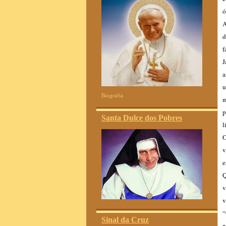
ó
A
d
f
J
a
u
Biografia
m
p
Santa Dulce dos Pobres
l
O
v
e
Q
v
v
“
Sinal da Cruz
n