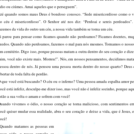
dio ou ciúmes. Amai aqueles que o perseguem”.
té quando somos maus Deus é bondoso conosco. “Sede misericordioso como o v
o céu é misericordioso”. O Senhor até nos diz: “Perdoai e sereis perdoados”
azemos da vida do outro um céu, a nossa vida também se torna um céu.
á parou para pensar como ficamos quando não perdoamos? Ficamos doentes, ma
zedos. Quando não perdoamos, fazemos o mal para nós mesmos. Tornamos o nosso
m cemitério. Digo isso, porque pessoas matam a outra dentro do seu coração e diz
im, você não existe mais. Morreu!”. Nós, em nossos pensamentos, decidimos mata
essoa dentro de nós. Já pensou uma pessoa morta dentro do nosso quarto? Deus 
ibertar de toda falta de perdão.
 que você está buscando? O céu ou o inferno? Uma pessoa amada espalha amor pel
ocê está infeliz, desculpe-me dizer isso, mas você não é infeliz sozinho, porque aq
stão a sua volta o amam e sofrem com você!
uando vivemos o ódio, o nosso coração se torna malicioso, com sentimentos err
ocê quiser mudar essa realidade, abra o seu coração e deixe a vida, que é Jesus, 
ocê!
Quando matamos as pessoas em
ossa vida, o nosso coração se