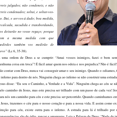
ereis julgados; não condeneis, e não
ereis condenados; soltai, e soltar-vos-
o. Dai, e ser-vos-á dado; boa medida,
ecalcada, sacudida e transbordando,
os deitarão no vosso regaço; porque
com a mesma medida com que
medirdes também vos medirão de
ovo”
(Lc 6, 35-38).
 uma ordem de Deus a se cumprir: “Amai vossos inimigos, fazei o bem sem
enhuma coisa em troca”! É fácil amar quem nos odeia e nos prejudica? Não é fácil
ão contar com Deus, nunca vai conseguir amar o seu inimigo. Quando o odiamos, 
 inferno para dentro de nós. Ninguém chega ao inferno se não construir uma estrada 
esus disse: “Eu sou o Caminho, a Verdade e a Vida”. Ninguém chega ao céu se nã
elo caminho de Jesus, mas este precisa ser trilhado com um passo de cada vez! Je
ara nós um caminho para céu e este precisa ser percorrido. Quando caminhamos em
 Jesus, trazemos o céu para o nosso coração e para a nossa vida. E assim como e
ireção para céu, existe outra para o inferno. A estrada para lá é trilhado por 
onsequências são de ódio, rancor e amarguras. Leia a Palavra de Deus: “Nada de i