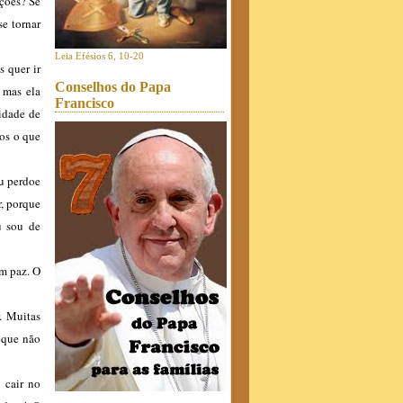
ações? Se
se tornar
Leia Efésios 6, 10-20
s quer ir
Conselhos do Papa
 mas ela
Francisco
idade de
mos o que
eu perdoe
r, porque
u sou de
em paz. O
. Muitas
 que não
 cair no