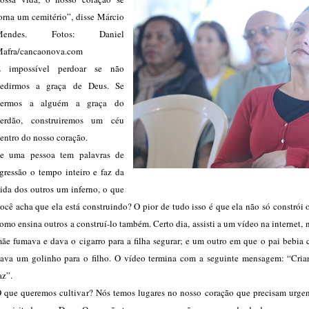
orna um cemitério”, disse Márcio
Mendes. Fotos: Daniel
afra/cancaonova.com
 impossível perdoar se não
edirmos a graça de Deus. Se
dermos a alguém a graça do
erdão, construiremos um céu
entro do nosso coração.
e uma pessoa tem palavras de
gressão o tempo inteiro e faz da
ida dos outros um inferno, o que
ocê acha que ela está construindo? O pior de tudo isso é que ela não só constrói 
omo ensina outros a construí-lo também. Certo dia, assisti a um vídeo na internet, 
ãe fumava e dava o cigarro para a filha segurar; e um outro em que o pai bebia 
ava um golinho para o filho. O vídeo termina com a seguinte mensagem: “Cria
az”.
 que queremos cultivar? Nós temos lugares no nosso coração que precisam urge