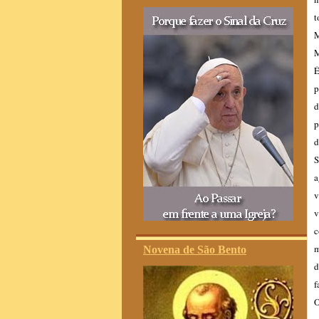
t
M
É
p
p
d
S
a
v
v
c
m
Novena de São Bento
d
f
O