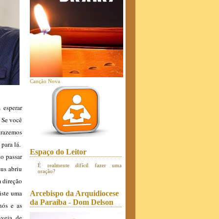
Canção Nova
 esperar
! Se você
trazemos
para lá.
Espaço do Leitor
o passar
É realmente difícil fazer uma
sus abriu
oração?
 direção
xiste uma
Arcebispo da Arquidiocese
da Paraíba - Dom Delson
nós e as
nveja, de