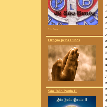
s
s
ã
r
v
São Bento
Oração pelos Filhos
n
É
n
n
o
J
p
p
São João Paulo II
a
d
c