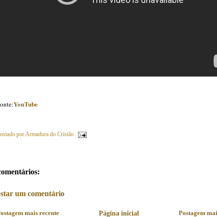
YouTube
onte:
ostado por
Armadura do Cristão
comentários:
star um comentário
ostagem mais recente
Página inicial
Postagem mai