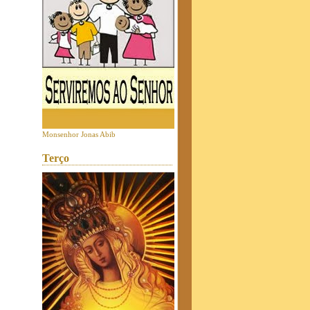
Monsenhor Jonas Abib
Terço