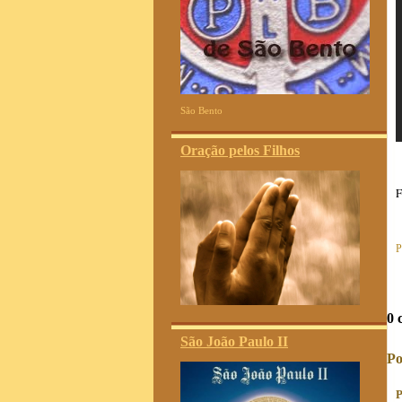
São Bento
Oração pelos Filhos
F
P
0 
São João Paulo II
Po
P