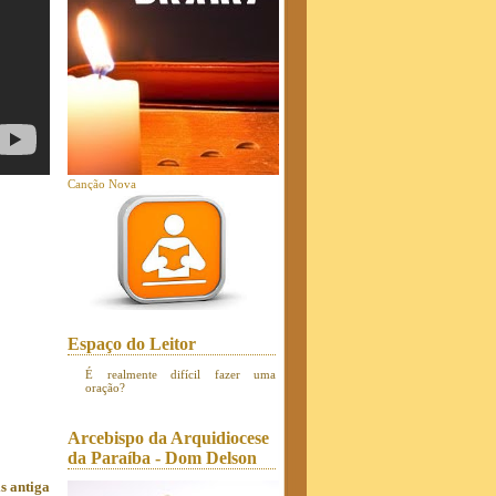
Canção Nova
Espaço do Leitor
É realmente difícil fazer uma
oração?
Arcebispo da Arquidiocese
da Paraíba - Dom Delson
s antiga