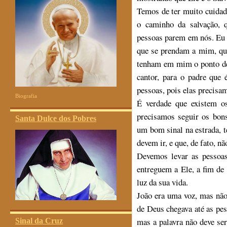
Temos de ter muito cuidado
o caminho da salvação, 
pessoas parem em nós. Eu
que se prendam a mim, qu
tenham em mim o ponto de
cantor, para o padre que 
pessoas, pois elas precisam
Biografia
É verdade que existem o
precisamos seguir os bons
Santa Dulce dos Pobres
um bom sinal na estrada, t
devem ir, e que, de fato, n
Devemos levar as pessoas
entreguem a Ele, a fim de
luz da sua vida.
João era uma voz, mas não 
de Deus chegava até as pes
mas a palavra não deve se
Sinal da Cruz