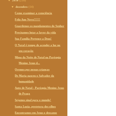
▼
2016
(218)
▼
dezembro
(14)
Como examinar a consciência
Feliz Ano Novo!!!!!!
Guardemos os mandamentos do Senhor
Precisamos lutar a favor da vida
Sua Família Pertence a Deus!
O Natal é tempo de acender a luz no
seu coração
Missa da Noite de Natal na Paróquia
Menino Jesus d...
Oremos por nossas crianças
De Maria nasceu o Salvador da
humanidade
Auto de Natal - Paróquia Menino Jesus
de Praga
Sejamos sinal para o mundo!
Santa Luzia, protetora dos olhos
Encontramos em Jesus o descanso