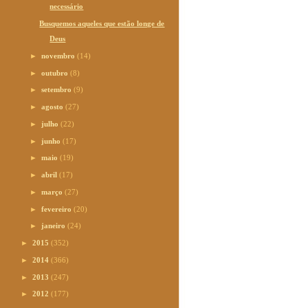
necessário
Busquemos aqueles que estão longe de
Deus
►
novembro
(14)
►
outubro
(8)
►
setembro
(9)
►
agosto
(27)
►
julho
(22)
►
junho
(17)
►
maio
(19)
►
abril
(17)
►
março
(27)
►
fevereiro
(20)
►
janeiro
(24)
►
2015
(352)
►
2014
(366)
►
2013
(247)
►
2012
(177)