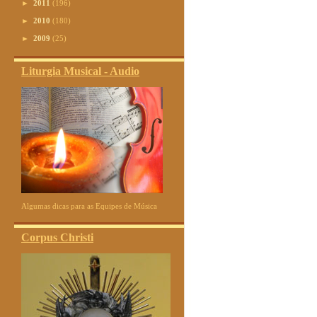
►
2011
(196)
►
2010
(180)
►
2009
(25)
Liturgia Musical - Audio
Algumas dicas para as Equipes de Música
Corpus Christi