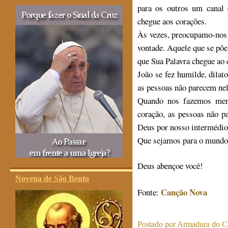
para os outros um canal 
chegue aos corações.
Às vezes, preocupamo-nos 
vontade. Aquele que se põ
que Sua Palavra chegue ao 
João se fez humilde, dila
as pessoas não parecem ne
Quando nos fazemos men
coração, as pessoas não 
Deus por nosso intermédio
Que sejamos para o mundo 
Deus abençoe você!
Novena de São Bento
Canção Nova
Fonte:
Postado por
Armadura do Cr