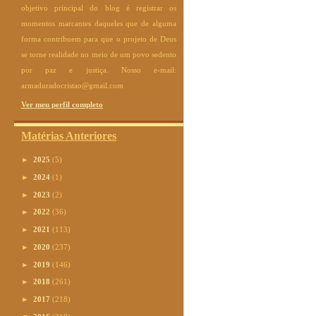
objetivo principal do blog é registrar os
momentos marcantes daqueles que de alguma
forma contribuem para que o projeto de Deus
se torne realidade no meio de um povo sedento
por paz e justiça. Nosso e-mail:
armaduradocristao@gmail.com
Ver meu perfil completo
Matérias Anteriores
►
2025
(5)
►
2024
(1)
►
2023
(2)
►
2022
(36)
►
2021
(113)
►
2020
(237)
►
2019
(146)
►
2018
(261)
►
2017
(218)