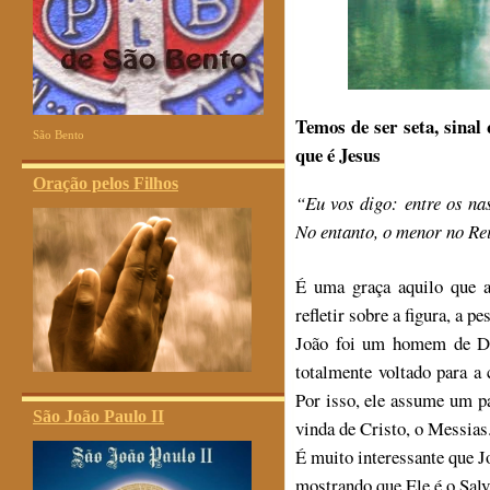
Temos de ser seta, sinal
São Bento
que é Jesus
Oração pelos Filhos
“Eu vos digo: entre os na
No entanto, o menor no Re
É uma graça aquilo que 
refletir sobre a figura, a p
João foi um homem de De
totalmente voltado para a
Por isso, ele assume um p
São João Paulo II
vinda de Cristo, o Messias
É muito interessante que J
mostrando que Ele é o Salv