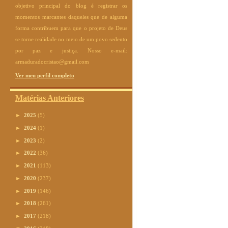
objetivo principal do blog é registrar os
momentos marcantes daqueles que de alguma
forma contribuem para que o projeto de Deus
se torne realidade no meio de um povo sedento
por paz e justiça. Nosso e-mail:
armaduradocristao@gmail.com
Ver meu perfil completo
Matérias Anteriores
►
2025
(5)
►
2024
(1)
►
2023
(2)
►
2022
(36)
►
2021
(113)
►
2020
(237)
►
2019
(146)
►
2018
(261)
►
2017
(218)