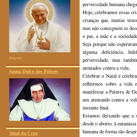
perversidade humana chega 
Hoje, celebramos essas cri
crianças que, muitas veze
mas não conseguem se desen
o pai, a mãe e a sociedad
Seja porque não esperavam
alguma deficiência. In
Biografia
perversidade, mas tamb
atentados contra a vida.
Santa Dulce dos Pobres
Celebrar o Natal é celebr
refletimos sobre a vida 
manifestar a Palavra de D
um atentando contra a vid
instante final.
Estamos deixando que a 
desde o aborto, à eutanásia
humana de forma tão despr
Sinal da Cruz