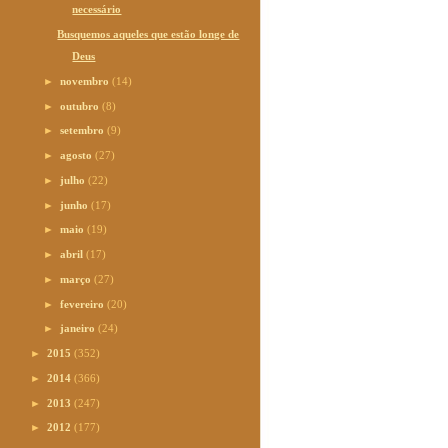
necessário
Busquemos aqueles que estão longe de
Deus
►
novembro
(14)
►
outubro
(8)
►
setembro
(9)
►
agosto
(27)
►
julho
(22)
►
junho
(17)
►
maio
(19)
►
abril
(17)
►
março
(27)
►
fevereiro
(20)
►
janeiro
(24)
►
2015
(352)
►
2014
(366)
►
2013
(247)
►
2012
(177)