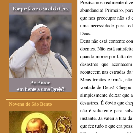
Precisamos realmente dize
abundância! Primeiro, por
que nos preocupar não só c
uma necessidade para tod
Deus.
Deus não está contente com
doentes. Não está satisfei
quando morre por falta de
desastres que acontecem
acontecem nas estradas da 
Meus irmãos e irmãs, não 
vontade de Deus! Chegou o
simplesmente deixar que a
desastres. É óbvio que che
Novena de São Bento
não é suficiente para sal
instante. Já valeu a luta d
que fez tudo o que era poss