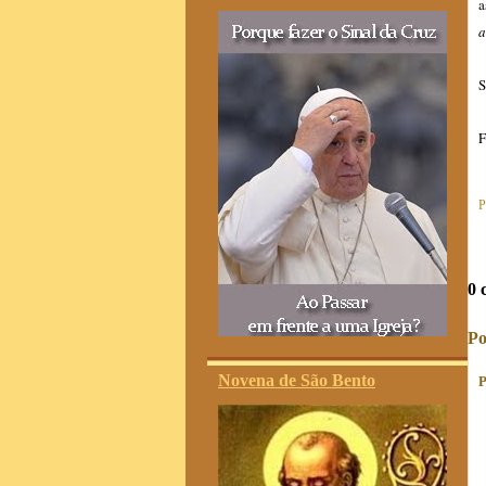
a
a
S
F
P
0 
Po
Novena de São Bento
P