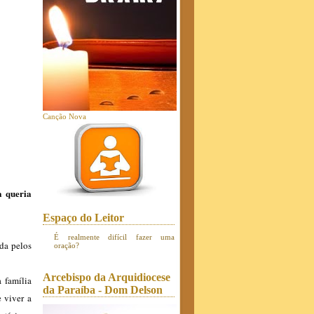
Canção Nova
a queria
Espaço do Leitor
É realmente difícil fazer uma
da pelos
oração?
Arcebispo da Arquidiocese
a família
da Paraíba - Dom Delson
e viver a