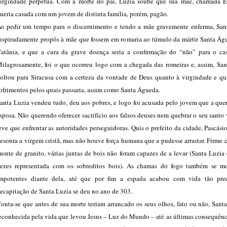
irgindade perpétua. Com a morte do pai, Luzia soube que sua mãe, chamada Eu
ueria casada com um jovem de distinta família, porém, pagão.
o pedir um tempo para o discernimento e tendo a mãe gravemente enferma, San
nspiradamente propôs à mãe que fossem em romaria ao túmulo da mártir Santa Ág
atânia, e que a cura da grave doença seria a confirmação do “não” para o ca
ilagrosamente, foi o que ocorreu logo com a chegada das romeiras e, assim, San
oltou para Siracusa com a certeza da vontade de Deus quanto à virgindade e qu
ofrimentos pelos quais passaria, assim como Santa Águeda.
anta Luzia vendeu tudo, deu aos pobres, e logo foi acusada pelo jovem que a que
sposa. Não querendo oferecer sacrifício aos falsos deuses nem quebrar o seu santo 
eve que enfrentar as autoridades perseguidoras. Quis o prefeito da cidade, Pascásio
esonra a virgem cristã, mas não houve força humana que a pudesse arrastar. Firm
onte de granito, várias juntas de bois não foram capazes de a levar (Santa Luzia
ezes representada com os sobreditos bois). As chamas do fogo também se m
mpotentes diante dela, até que por fim a espada acabou com vida tão pre
ecapitação de Santa Luzia se deu no ano de 303.
onta-se que antes de sua morte teriam arrancado os seus olhos, fato ou não, Sant
econhecida pela vida que levou Jesus – Luz do Mundo – até as últimas consequênc