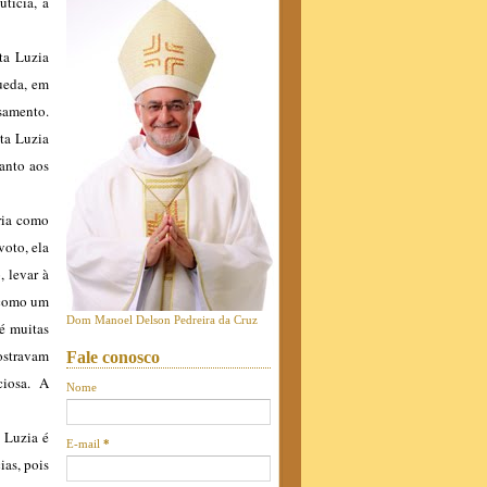
tícia, a
ta Luzia
ueda, em
samento.
ta Luzia
anto aos
ria como
voto, ela
, levar à
e como um
Dom Manoel Delson Pedreira da Cruz
 é muitas
ostravam
Fale conosco
ciosa. A
Nome
a Luzia é
E-mail
*
ias, pois