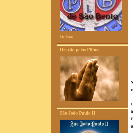
São Bento
Oração pelos Filhos
S
c
O
f
São João Paulo II
E
i