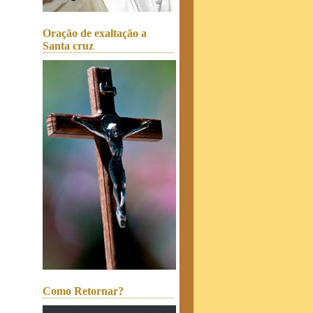
Oração de exaltação a
Santa cruz
Como Retornar?