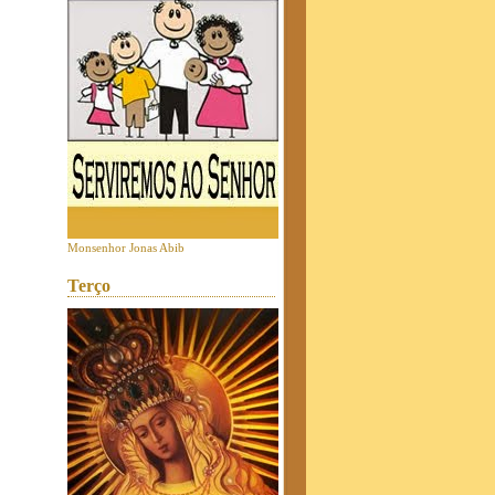
Monsenhor Jonas Abib
Terço