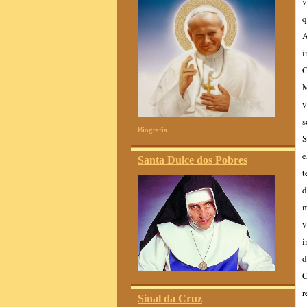
v
q
A
i
C
M
v
s
Biografia
S
e
Santa Dulce dos Pobres
t
d
m
v
i
d
C
r
Sinal da Cruz