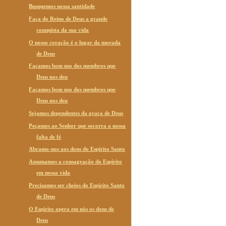
Busquemos nossa santidade
Faça do Reino de Deus a grande
conquista da sua vida
O nosso coração é o lugar da morada
de Deus
Façamos bom uso dos membros que
Deus nos deu
Façamos bom uso dos membros que
Deus nos deu
Sejamos dependentes da graça de Deus
Peçamos ao Senhor que socorra a nossa
falta de fé
Abramo-nos aos dons do Espírito Santo
Assumamos a consagração do Espírito
em nossa vida
Precisamos ser cheios do Espírito Santo
de Deus
O Espírito opera em nós os dons de
Deus