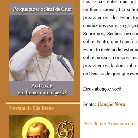
nós as correntes que no
mulher racional, tão subm
prisioneiros do Espíri
conduzidos por essa graça 
Sobre nós, Senhor, invoc
sobre Paulo, que transfor
Espírito e ele pôde testem
sobre nossos corações e
prisioneiros do dom subli
de Deus onde quer que est
Deus abençoe você!
Canção Nova
Fonte:
Novena de São Bento
Postado por
Armadura do Cr