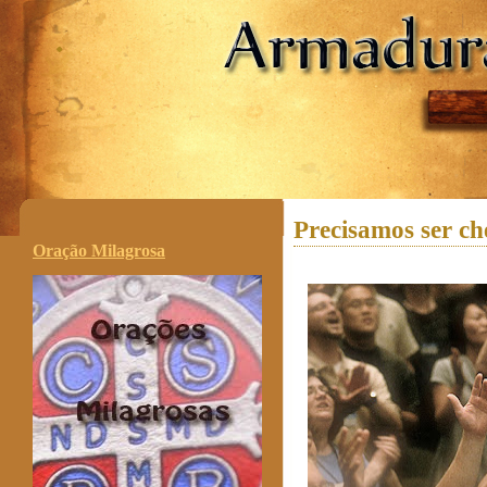
.
Precisamos ser ch
Oração Milagrosa