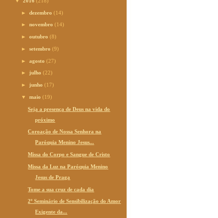
▼
2016
(218)
►
dezembro
(14)
►
novembro
(14)
►
outubro
(8)
►
setembro
(9)
►
agosto
(27)
►
julho
(22)
►
junho
(17)
▼
maio
(19)
Seja a presença de Deus na vida do
próximo
Coroação de Nossa Senhora na
Paróquia Menino Jesus...
Missa do Corpo e Sangue de Cristo
Missa da Luz na Paróquia Menino
Jesus de Praga
Tome a sua cruz de cada dia
2º Seminário de Sensibilização do Amor
Exigente da...