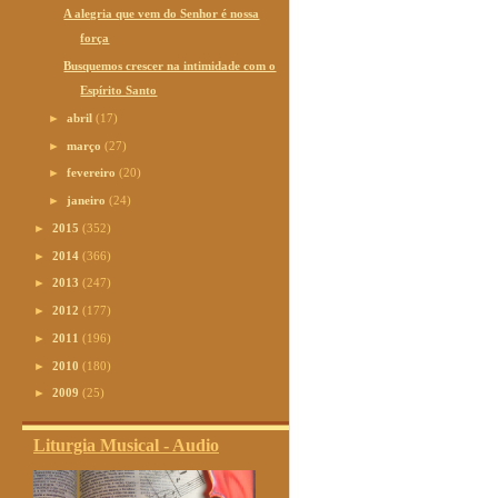
A alegria que vem do Senhor é nossa
força
Busquemos crescer na intimidade com o
Espírito Santo
►
abril
(17)
►
março
(27)
►
fevereiro
(20)
►
janeiro
(24)
►
2015
(352)
►
2014
(366)
►
2013
(247)
►
2012
(177)
►
2011
(196)
►
2010
(180)
►
2009
(25)
Liturgia Musical - Audio