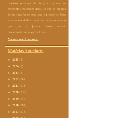
objetivo principal do blog é registrar os
momentos marcantes daqueles que de alguma
forma contribuem para que o projeto de Deus
se torne realidade no meio de um povo sedento
por paz e justiça. Nosso e-mail:
armaduradocristao@gmail.com
Ver meu perfil completo
Matérias Anteriores
►
2025
(5)
►
2024
(1)
►
2023
(2)
►
2022
(36)
►
2021
(113)
►
2020
(237)
►
2019
(146)
►
2018
(261)
►
2017
(218)