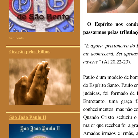
O Espírito nos conduz
passarmos pelas tribulaçõ
São Bento
“E agora, prisioneiro do 
Oração pelos Filhos
me acontecerá. Sei apenas
adverte”
(At 20,22-23).
Paulo é um modelo de hom
do Espírito Santo. Paulo er
judaicas, foi formado de
Entretanto, uma graça f
conhecimentos, mas não con
Quando Cristo seduziu o 
São João Paulo II
maior que recebeu foi a gr
Amados irmãos e irmãs, a