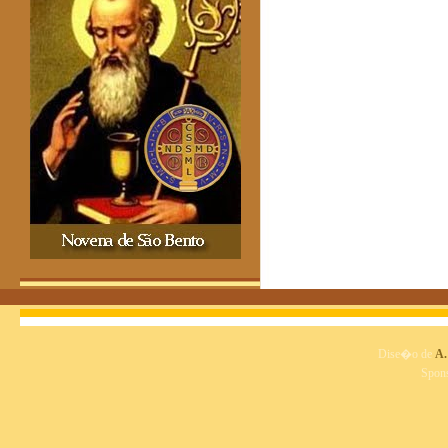
Dise�o de
A.
Spon