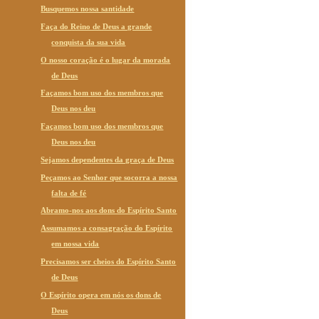
Busquemos nossa santidade
Faça do Reino de Deus a grande
conquista da sua vida
O nosso coração é o lugar da morada
de Deus
Façamos bom uso dos membros que
Deus nos deu
Façamos bom uso dos membros que
Deus nos deu
Sejamos dependentes da graça de Deus
Peçamos ao Senhor que socorra a nossa
falta de fé
Abramo-nos aos dons do Espírito Santo
Assumamos a consagração do Espírito
em nossa vida
Precisamos ser cheios do Espírito Santo
de Deus
O Espírito opera em nós os dons de
Deus