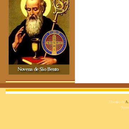
Dise�o de
A.
Spon