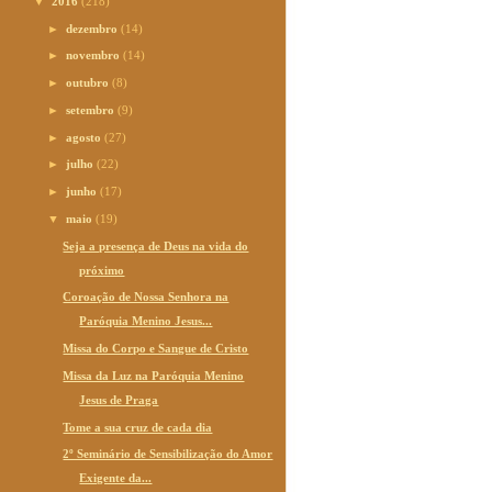
▼
2016
(218)
►
dezembro
(14)
►
novembro
(14)
►
outubro
(8)
►
setembro
(9)
►
agosto
(27)
►
julho
(22)
►
junho
(17)
▼
maio
(19)
Seja a presença de Deus na vida do
próximo
Coroação de Nossa Senhora na
Paróquia Menino Jesus...
Missa do Corpo e Sangue de Cristo
Missa da Luz na Paróquia Menino
Jesus de Praga
Tome a sua cruz de cada dia
2º Seminário de Sensibilização do Amor
Exigente da...