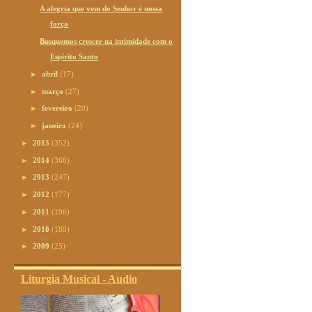
A alegria que vem do Senhor é nossa
força
Busquemos crescer na intimidade com o
Espírito Santo
►
abril
(17)
►
março
(27)
►
fevereiro
(20)
►
janeiro
(24)
►
2015
(352)
►
2014
(366)
►
2013
(247)
►
2012
(177)
►
2011
(196)
►
2010
(180)
►
2009
(25)
Liturgia Musical - Audio