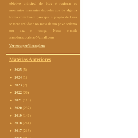
objetivo principal do blog é registrar os
momentos marcantes daqueles que de alguma
forma contribuem para que o projeto de Deus
se torne realidade no meio de um povo sedento
por paz e justiça. Nosso e-mail:
armaduradocristao@gmail.com
Ver meu perfil completo
Matérias Anteriores
►
2025
(5)
►
2024
(1)
►
2023
(2)
►
2022
(36)
►
2021
(113)
►
2020
(237)
►
2019
(146)
►
2018
(261)
►
2017
(218)