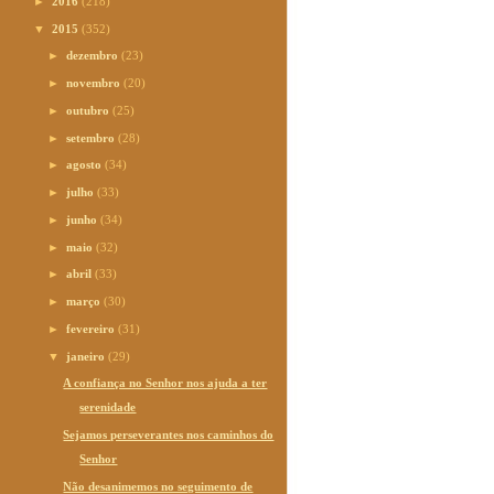
►
2016
(218)
▼
2015
(352)
►
dezembro
(23)
►
novembro
(20)
►
outubro
(25)
►
setembro
(28)
►
agosto
(34)
►
julho
(33)
►
junho
(34)
►
maio
(32)
►
abril
(33)
►
março
(30)
►
fevereiro
(31)
▼
janeiro
(29)
A confiança no Senhor nos ajuda a ter
serenidade
Sejamos perseverantes nos caminhos do
Senhor
Não desanimemos no seguimento de