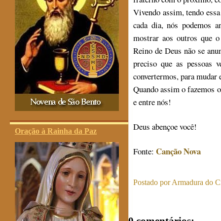
Vivendo assim, tendo essa
cada dia, nós podemos a
mostrar aos outros que o
Reino de Deus não se anun
preciso que as pessoas v
convertermos, para mudar e
Quando assim o fazemos o 
e entre nós!
Deus abençoe você!
Oração à Rainha da Paz
Canção Nova
Fonte:
Postado por
Armadura do Cr
0 comentários: