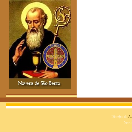
Dise�o de
A.
Spon