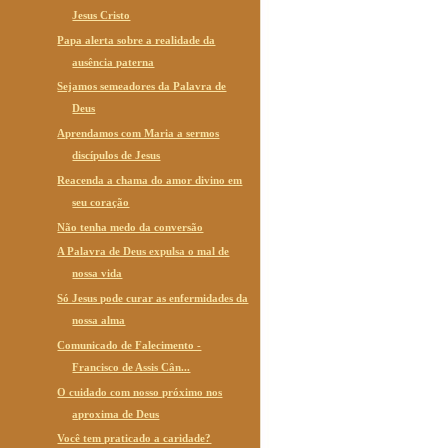
Jesus Cristo
Papa alerta sobre a realidade da
ausência paterna
Sejamos semeadores da Palavra de
Deus
Aprendamos com Maria a sermos
discípulos de Jesus
Reacenda a chama do amor divino em
seu coração
Não tenha medo da conversão
A Palavra de Deus expulsa o mal de
nossa vida
Só Jesus pode curar as enfermidades da
nossa alma
Comunicado de Falecimento -
Francisco de Assis Cân...
O cuidado com nosso próximo nos
aproxima de Deus
Você tem praticado a caridade?