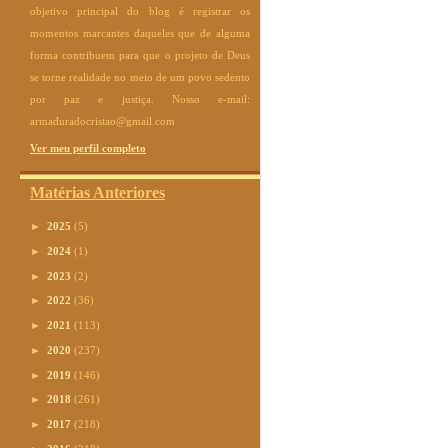
objetivo principal do blog é registrar os
momentos marcantes daqueles que de alguma
forma contribuem para que o projeto de Deus
se torne realidade no meio de um povo sedento
por paz e justiça. Nosso e-mail:
armaduradocristao@gmail.com
Ver meu perfil completo
Matérias Anteriores
►
2025
(5)
►
2024
(1)
►
2023
(2)
►
2022
(36)
►
2021
(113)
►
2020
(237)
►
2019
(146)
►
2018
(261)
►
2017
(218)