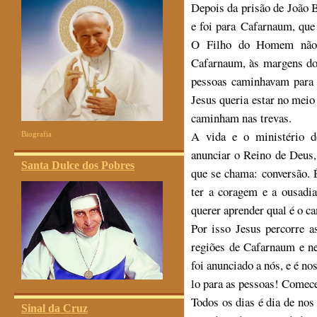
Depois da prisão de João Ba
e foi para Cafarnaum, que
O Filho do Homem não t
Cafarnaum, às margens do 
pessoas caminhavam para 
Jesus queria estar no meio 
caminham nas trevas.
A vida e o ministério d
Biografia
anunciar o Reino de Deus,
Santa Dulce dos Pobres
que se chama: conversão. 
ter a coragem e a ousadia
querer aprender qual é o ca
Por isso Jesus percorre a
regiões de Cafarnaum e n
foi anunciado a nós, e é no
lo para as pessoas! Comec
Todos os dias é dia de nos
Sinal da Cruz