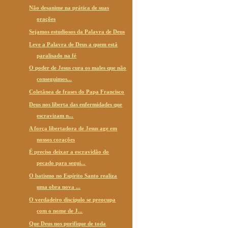
Não desanime na prática de suas
orações
Sejamos estudiosos da Palavra de Deus
Leve a Palavra de Deus a quem está
paralisado na fé
O poder de Jesus cura os males que não
conseguimos...
Coletânea de frases do Papa Francisco
Deus nos liberta das enfermidades que
escravizam n...
A força libertadora de Jesus age em
nossos corações
É preciso deixar a escravidão do
pecado para segui...
O batismo no Espírito Santo realiza
uma obra nova ...
O verdadeiro discípulo se preocupa
com o nome de J...
Que Deus nos purifique de toda