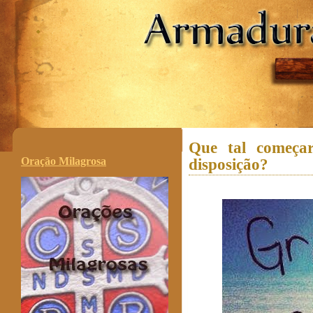
.
Que tal começ
Oração Milagrosa
disposição?