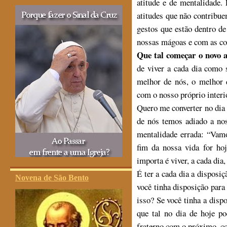
atitude e de mentalidade. 
atitudes que não contribu
gestos que estão dentro 
nossas mágoas e com as coi
Que tal começar o novo 
de viver a cada dia como 
melhor de nós, o melhor 
com o nosso próprio interi
Quero me converter no dia
de nós temos adiado a no
mentalidade errada: “Vamo
fim da nossa vida for ho
importa é viver, a cada dia
É ter a cada dia a disposiç
Novena de São Bento
você tinha disposição para 
isso? Se você tinha a disp
que tal no dia de hoje p
fraterno com o próximo, c