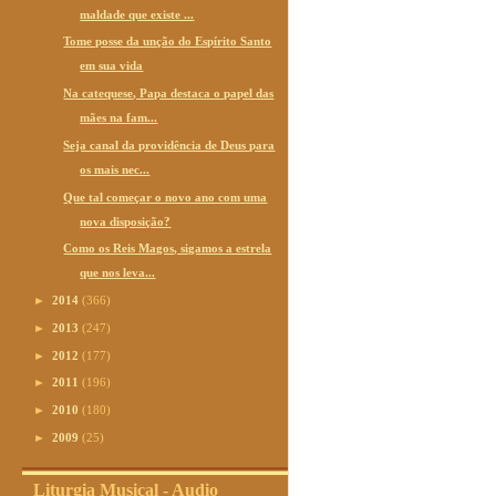
maldade que existe ...
Tome posse da unção do Espírito Santo
em sua vida
Na catequese, Papa destaca o papel das
mães na fam...
Seja canal da providência de Deus para
os mais nec...
Que tal começar o novo ano com uma
nova disposição?
Como os Reis Magos, sigamos a estrela
que nos leva...
►
2014
(366)
►
2013
(247)
►
2012
(177)
►
2011
(196)
►
2010
(180)
►
2009
(25)
Liturgia Musical - Audio