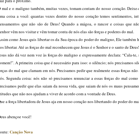
al para o próximo.
 mal e o maligno também, muitas vezes, tomam contam do nosso coração. Deixe-
ma coisa a você: quantas vezes dentro do nosso coração temos sentimentos, int
ensamentos que não são de Deus! Quando a mágoa, o rancor e coisas que nã
enhor vêm nos visitar e vêm tomar conta de nós elas são forças e poderes do mal.
ssim como Jesus quis libertar os da Sua época do poder do maligno, Ele também h
os libertar. Até as forças do mal reconhecem que Jesus é o Senhor e o santo de Deus
esus não dá vez nem voz às forças do maligno e expressamente declara: “Cala-te, 
omem!”. A primeira coisa que é necessário para isso: o silêncio; nós precisamos sil
orças do mal que clamam em nós. Precisamos pedir que realmente essas forças não
ós. Segunda coisa: nós não só precisamos renunciar a essas forças do mal com
recisamos pedir que elas saiam da nossa vida, que saiam de nós os maus pensamen
titudes que não nos ajudam a viver de acordo com a vontade de Deus.
ue a força libertadora de Jesus aja em nosso coração nos libertando do poder do ma
eus abençoe você!
Canção Nova
onte: