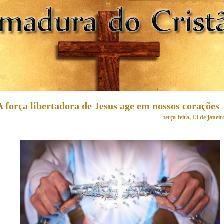
A força libertadora de Jesus age em nossos corações
terça-feira, 13 de janei