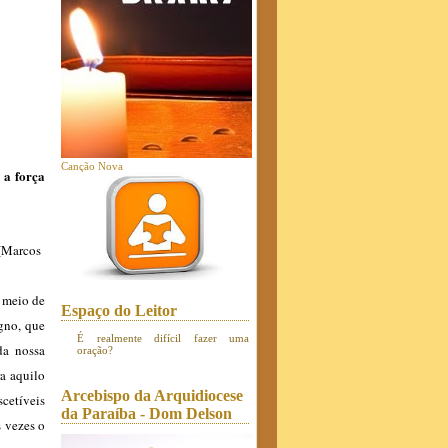
Canção Nova
 a força
(Marcos
o meio de
Espaço do Leitor
gno, que
É realmente difícil fazer uma
da nossa
oração?
a aquilo
Arcebispo da Arquidiocese
scetíveis
da Paraíba - Dom Delson
 vezes o