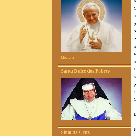
m
O
u
p
S
A
n
J
Biografia
h
f
Santa Dulce dos Pobres
n
p
a
Q
D
F
Sinal da Cruz