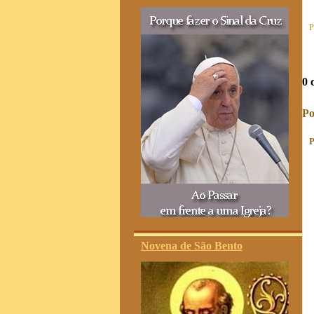
P
0 
Po
P
Novena de São Bento