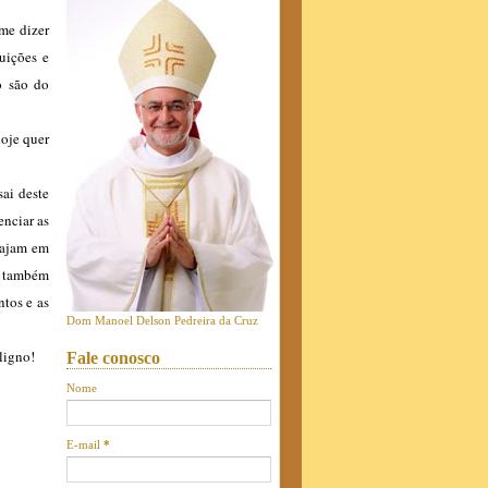
me dizer
uições e
o são do
oje quer
!
sai deste
enciar as
 ajam em
o também
tos e as
Dom Manoel Delson Pedreira da Cruz
ligno!
Fale conosco
Nome
E-mail
*