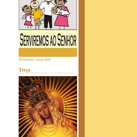
Monsenhor Jonas Abib
Terço