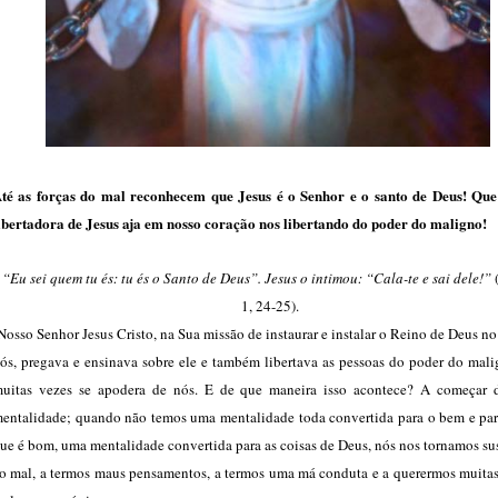
té as forças do mal reconhecem que Jesus é o Senhor e o santo de Deus! Que
ibertadora de Jesus aja em nosso coração nos libertando do poder do maligno!
“Eu sei quem tu és: tu és o Santo de Deus”. Jesus o intimou: “Cala-te e sai dele!”
1, 24-25).
osso Senhor Jesus Cristo, na Sua missão de instaurar e instalar o Reino de Deus n
ós, pregava e ensinava sobre ele e também libertava as pessoas do poder do mali
uitas vezes se apodera de nós. E de que maneira isso acontece? A começar 
entalidade; quando não temos uma mentalidade toda convertida para o bem e par
ue é bom, uma mentalidade convertida para as coisas de Deus, nós nos tornamos su
o mal, a termos maus pensamentos, a termos uma má conduta e a querermos muitas