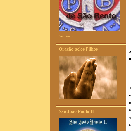
São Bento
Oração pelos Filhos
A
l
N
n
m
m
São João Paulo II
q
a