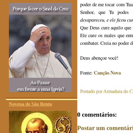
poder de me tocar com Tua
Senhor, que Tu podes 
desapareceu, e ele ficou c
Que Deus cure aquilo que 
Ele cure os males que en
combater. Creia no poder d
Deus abençoe você!
Canção Nova
Fonte:
Postado por
Armadura do Cr
Novena de São Bento
0 comentários:
Postar um comentár