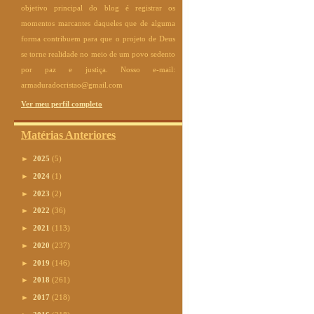
objetivo principal do blog é registrar os
momentos marcantes daqueles que de alguma
forma contribuem para que o projeto de Deus
se torne realidade no meio de um povo sedento
por paz e justiça. Nosso e-mail:
armaduradocristao@gmail.com
Ver meu perfil completo
Matérias Anteriores
►
2025
(5)
►
2024
(1)
►
2023
(2)
►
2022
(36)
►
2021
(113)
►
2020
(237)
►
2019
(146)
►
2018
(261)
►
2017
(218)