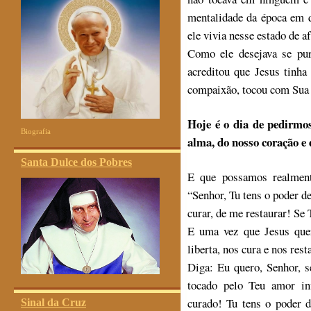
mentalidade da época em q
ele vivia nesse estado de a
Como ele desejava se puri
acreditou que Jesus tinha
compaixão, tocou com Sua m
Hoje é o dia de pedirmo
Biografia
alma, do nosso coração e 
Santa Dulce dos Pobres
E que possamos realment
“Senhor, Tu tens o poder de
curar, de me restaurar! Se 
E uma vez que Jesus que
liberta, nos cura e nos rest
Diga: Eu quero, Senhor, s
tocado pelo Teu amor inf
curado! Tu tens o poder d
Sinal da Cruz