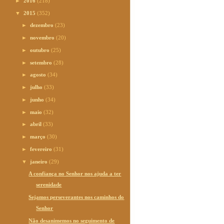
►
2016
(218)
▼
2015
(352)
►
dezembro
(23)
►
novembro
(20)
►
outubro
(25)
►
setembro
(28)
►
agosto
(34)
►
julho
(33)
►
junho
(34)
►
maio
(32)
►
abril
(33)
►
março
(30)
►
fevereiro
(31)
▼
janeiro
(29)
A confiança no Senhor nos ajuda a ter
serenidade
Sejamos perseverantes nos caminhos do
Senhor
Não desanimemos no seguimento de