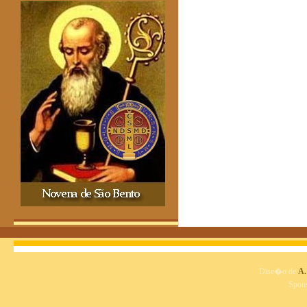
Dise�o de
A.
Spon