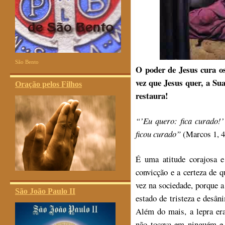
São Bento
O poder de Jesus cura 
vez que Jesus quer, a Su
Oração pelos Filhos
restaura!
“’Eu quero: fica curado!’
ficou curado”
(Marcos 1, 4
É uma atitude corajosa e
convicção e a certeza de q
vez na sociedade, porque 
São João Paulo II
estado de tristeza e desân
Além do mais, a lepra er
não tocava em ninguém e 