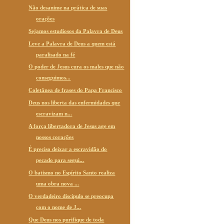
Não desanime na prática de suas
orações
Sejamos estudiosos da Palavra de Deus
Leve a Palavra de Deus a quem está
paralisado na fé
O poder de Jesus cura os males que não
conseguimos...
Coletânea de frases do Papa Francisco
Deus nos liberta das enfermidades que
escravizam n...
A força libertadora de Jesus age em
nossos corações
É preciso deixar a escravidão do
pecado para segui...
O batismo no Espírito Santo realiza
uma obra nova ...
O verdadeiro discípulo se preocupa
com o nome de J...
Que Deus nos purifique de toda