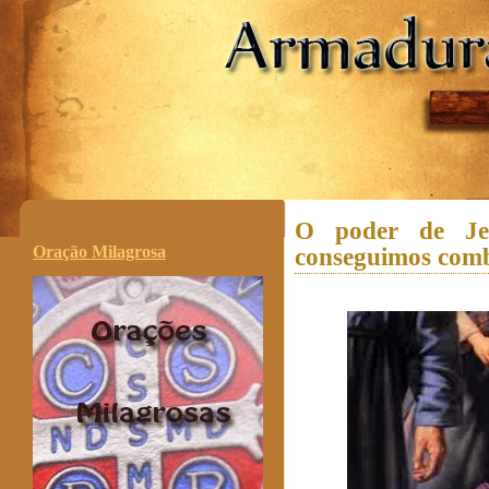
.
O poder de Je
Oração Milagrosa
conseguimos com