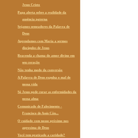
Jesus Cristo
Papa alerta sobre a realidade da
ausência paterna
Sejamos semeadores da Palavra de
Deus
Aprendamos com Maria a sermos
discípulos de Jesus
Reacenda a chama do amor divino em
seu coração
Não tenha medo da conversão
A Palavra de Deus expulsa o mal de
nossa vida
Só Jesus pode curar as enfermidades da
nossa alma
Comunicado de Falecimento -
Francisco de Assis Cân...
O cuidado com nosso próximo nos
aproxima de Deus
Você tem praticado a caridade?