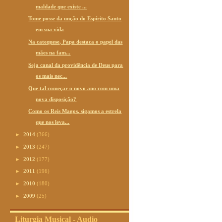
maldade que existe ...
Tome posse da unção do Espírito Santo
em sua vida
Na catequese, Papa destaca o papel das
mães na fam...
Seja canal da providência de Deus para
os mais nec...
Que tal começar o novo ano com uma
nova disposição?
Como os Reis Magos, sigamos a estrela
que nos leva...
►
2014
(366)
►
2013
(247)
►
2012
(177)
►
2011
(196)
►
2010
(180)
►
2009
(25)
Liturgia Musical - Audio