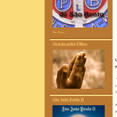
São Bento
Oração pelos Filhos
Q
p
“
c
1
São João Paulo II
A
i