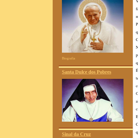
V
f
m
P
q
C
N
p
Biografia
q
É
Santa Dulce dos Pobres
t
c
O
a
c
E
C
q
Sinal da Cruz