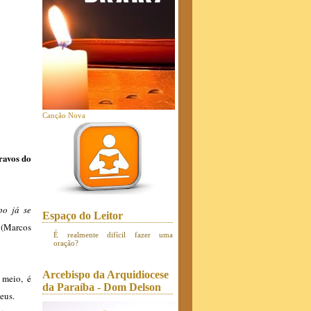
Canção Nova
ravos do
po já se
Espaço do Leitor
”
(Marcos
É realmente difícil fazer uma
oração?
Arcebispo da Arquidiocese
 meio, é
da Paraíba - Dom Delson
eus.