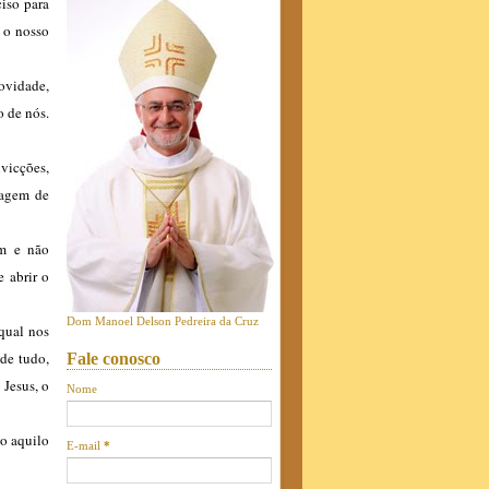
ciso para
a o nosso
novidade,
o de nós.
vicções,
ragem de
am e não
 abrir o
Dom Manoel Delson Pedreira da Cruz
qual nos
de tudo,
Fale conosco
 Jesus, o
Nome
do aquilo
E-mail
*