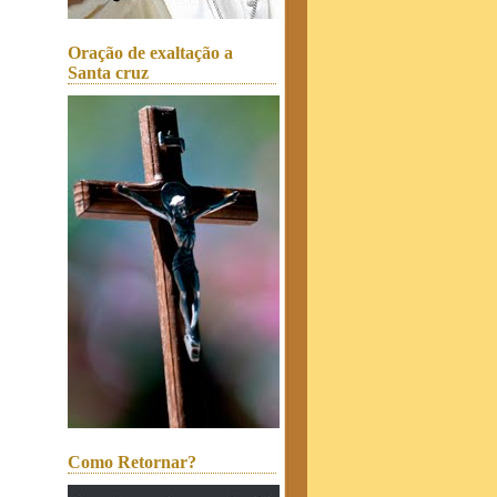
Oração de exaltação a
Santa cruz
Como Retornar?