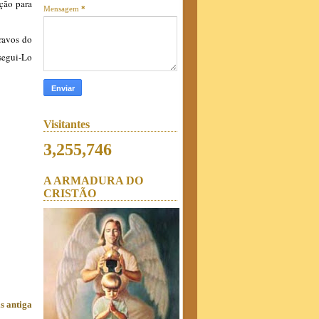
ção para
Mensagem
*
ravos do
segui-Lo
Visitantes
3,255,746
A ARMADURA DO
CRISTÃO
s antiga