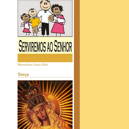
Monsenhor Jonas Abib
Terço