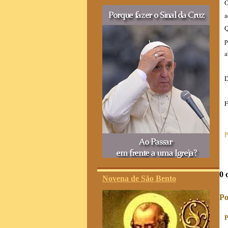
O
a
Q
p
a
D
F
P
0 
Novena de São Bento
Po
P