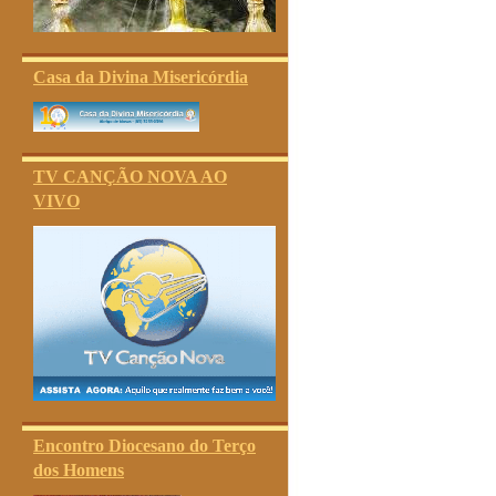
Casa da Divina Misericórdia
TV CANÇÃO NOVA AO
VIVO
Encontro Diocesano do Terço
dos Homens