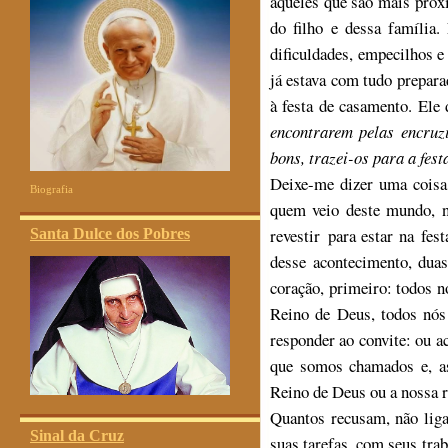
aqueles que são mais próx
do filho e dessa família
dificuldades, empecilhos e 
já estava com tudo prepar
à festa de casamento. Ele 
encontrarem pelas encruz
bons, trazei-os para a fest
Deixe-me dizer uma cois
Biografia
quem veio deste mundo, n
revestir para estar na fes
Santa Dulce dos Pobres
desse acontecimento, duas
coração, primeiro: todos 
Reino de Deus, todos nós
responder ao convite: ou a
que somos chamados e, a
Reino de Deus ou a nossa r
Quantos recusam, não lig
Sinal da Cruz
suas tarefas, com seus tra