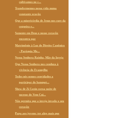
cultivamos no c...
Transformemos nossa vida numa
constante oração
Que a misericórdia de Jesus nos cure da
cegueira e...
Somente em Deus o nosso coração
encontra paz
Matrimônio à Luz do Direito Canônico
- Paróquia Me...
Nossa Senhora Rainha, Mãe da Igreja
Que Nossa Senhora nos conduza à
vivência do Evangelho
Todos nós somos convidados a
participar do banquet...
Show de Zé Lezin coroa noite de
sucesso do Vem Cui...
Não permita que a inveja invada o seu
coração
Papa aos jovens: ter algo mais que