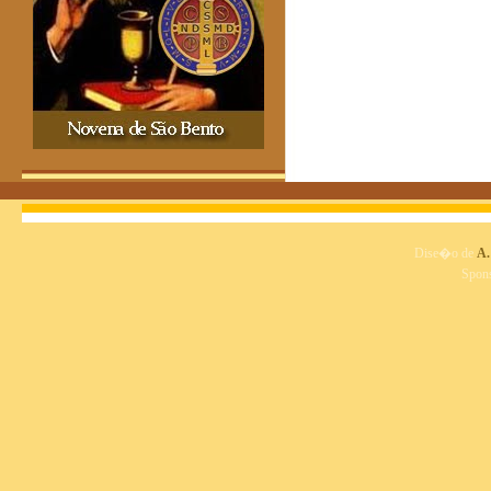
Dise�o de
A.
Spon