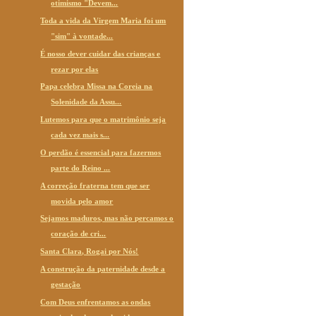
otimismo "Devem...
Toda a vida da Virgem Maria foi um
"sim" à vontade...
É nosso dever cuidar das crianças e
rezar por elas
Papa celebra Missa na Coreia na
Solenidade da Assu...
Lutemos para que o matrimônio seja
cada vez mais s...
O perdão é essencial para fazermos
parte do Reino ...
A correção fraterna tem que ser
movida pelo amor
Sejamos maduros, mas não percamos o
coração de cri...
Santa Clara, Rogai por Nós!
A construção da paternidade desde a
gestação
Com Deus enfrentamos as ondas