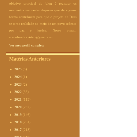
objetivo principal do blog é registrar os
momentos marcantes daqueles que de alguma
forma contribuem para que o projeto de Deus
se torne realidade no meio de um povo sedento
por paz e justiça. Nosso e-mail:
armaduradocristao@gmail.com
Ver meu perfil completo
Matérias Anteriores
►
2025
(5)
►
2024
(1)
►
2023
(2)
►
2022
(36)
►
2021
(113)
►
2020
(237)
►
2019
(146)
►
2018
(261)
►
2017
(218)