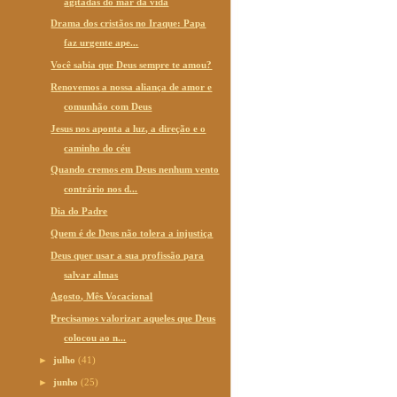
agitadas do mar da vida
Drama dos cristãos no Iraque: Papa
faz urgente ape...
Você sabia que Deus sempre te amou?
Renovemos a nossa aliança de amor e
comunhão com Deus
Jesus nos aponta a luz, a direção e o
caminho do céu
Quando cremos em Deus nenhum vento
contrário nos d...
Dia do Padre
Quem é de Deus não tolera a injustiça
Deus quer usar a sua profissão para
salvar almas
Agosto, Mês Vocacional
Precisamos valorizar aqueles que Deus
colocou ao n...
►
julho
(41)
►
junho
(25)