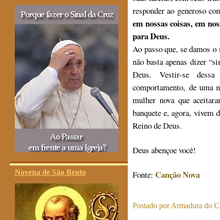
responder ao generoso co
em nossas coisas, em nos
para Deus.
Ao passo que, se damos o 
não basta apenas dizer “si
Deus. Vestir-se dessa
comportamento, de uma no
mulher nova que aceitara
banquete e, agora, vivem 
Reino de Deus.
Deus abençoe você!
Novena de São Bento
Canção Nova
Fonte:
Postado por
Armadura do Cr