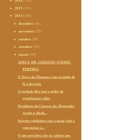
►
2016
(218)
►
2015
(352)
▼
2014
(366)
►
dezembro
(26)
►
novembro
(33)
►
outubro
(38)
►
setembro
(30)
▼
agosto
(36)
ADEUS, DR. GERALDO GUEDES
PEREIRA!
O Terço dos Homens é um exemplo de
fé e devoção
A verdade dita tem o poder de
transformar vidas
Presidente da Câmara dos Deputados
recebe o ideali...
Sejamos vigilantes com a nossa vida e
com nossas a...
O que prevalece são os valores que