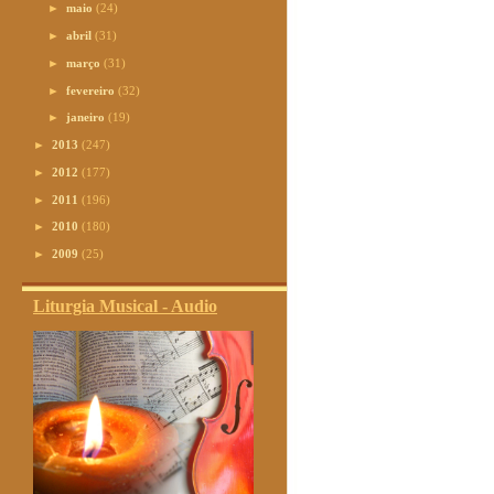
►
maio
(24)
►
abril
(31)
►
março
(31)
►
fevereiro
(32)
►
janeiro
(19)
►
2013
(247)
►
2012
(177)
►
2011
(196)
►
2010
(180)
►
2009
(25)
Liturgia Musical - Audio