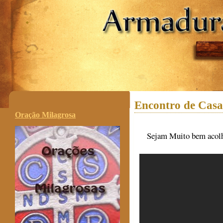
.
Encontro de Casai
Oração Milagrosa
Sejam Muito bem acolh