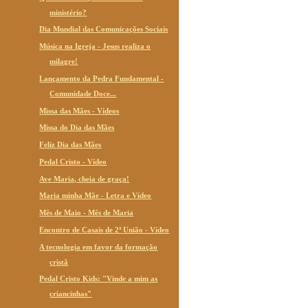
ministério?
Dia Mundial das Comunicações Sociais
Música na Igreja - Jesus realiza o
milagre!
Lançamento da Pedra Fundamental -
Comunidade Doce...
Missa das Mães - Vídeos
Missa do Dia das Mães
Feliz Dia das Mães
Pedal Cristo - Vídeo
Ave Maria, cheia de graça!
Maria minha Mãe - Letra e Vídeo
Mês de Maio - Mês de Maria
Encontro de Casais de 2ª União - Vídeo
A tecnologia em favor da formação
cristã
Pedal Cristo Kids: "Vinde a mim as
criancinhas"