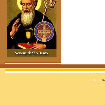
Dise�o de
A.
Spon