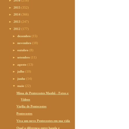
►
2016
(218)
►
2015
(352)
►
2014
(366)
►
2013
(247)
▼
2012
(177)
►
dezembro
(15)
►
novembro
(18)
►
outubro
(8)
►
setembro
(11)
►
agosto
(13)
►
julho
(10)
►
junho
(14)
▼
maio
(22)
Missa de Pentecostes Manhã - Fotos e
Vídeos
Vigília de Pentecostes
Pentecostes
Viva um novo Pentecostes em sua vida
Qual a diferença entre banda e