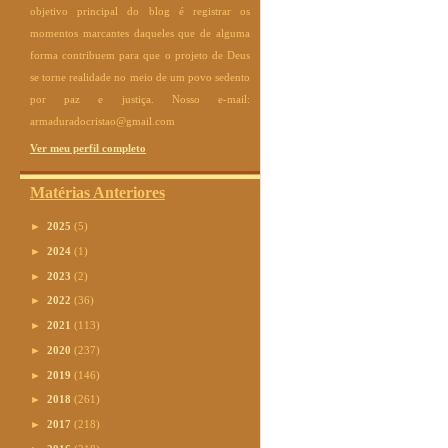
objetivo principal do blog é registrar os
momentos marcantes daqueles que de alguma
forma contribuem para que o projeto de Deus
se torne realidade no meio de um povo sedento
por paz e justiça. Nosso e-mail:
armaduradocristao@gmail.com
Ver meu perfil completo
Matérias Anteriores
►
2025
(5)
►
2024
(1)
►
2023
(2)
►
2022
(36)
►
2021
(113)
►
2020
(237)
►
2019
(146)
►
2018
(261)
►
2017
(218)