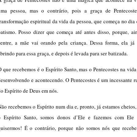
uma pessoa, mas o contrário, pois a graça de Pentecost
transformação espiritual da vida da pessoa, que começa no dia
batismo. Posso dizer que começa até antes disso, porque, ai
ventre, a mãe vai orando pela criança. Dessa forma, ela já 
brindo para essa graça, e depois é levada para ser batizada.
O que recebemos é o Espírito Santo, mas o Pentecostes na vida
desenvolvendo e acontecendo. O Pentecostes é um incessante r
do Espírito de Deus em nós.
Não recebemos o Espírito num dia e, pronto, já estamos cheios
o Espírito Santo, somos donos d’Ele e fazemos com Ele
quisermos! É o contrário, porque não somos nós que receb