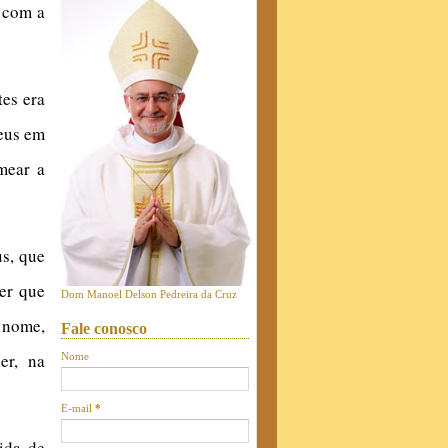
o com a
tes era
Deus em
mear a
us, que
er que
Dom Manoel Delson Pedreira da Cruz
u nome,
Fale conosco
er, na
Nome
E-mail
*
ida de