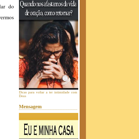
lar do
ivermos
Dicas para voltar a ter intimidade com
Deus
Mensagem