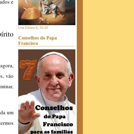
mados e
Leia Efésios 6, 10-20
írito
Conselhos do Papa
Francisco
 agora,
s, vão
uminar,
ada um
dermos