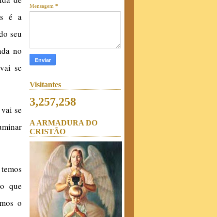
Mensagem
*
es é a
 do seu
nda no
vai se
Visitantes
3,257,258
 vai se
A ARMADURA DO
uminar
CRISTÃO
, temos
 o que
emos o