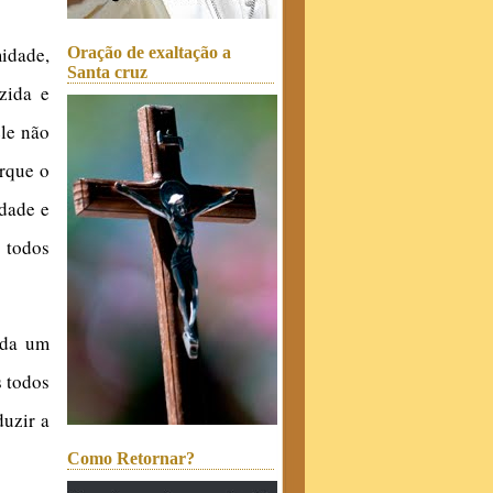
idade,
Oração de exaltação a
Santa cruz
zida e
ele não
orque o
idade e
 todos
ada um
s todos
uzir a
Como Retornar?