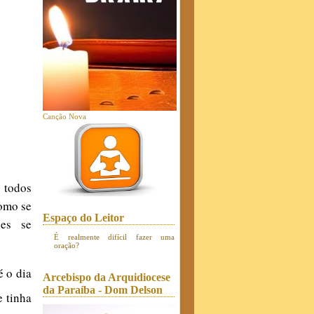
Canção Nova
 todos
como se
Espaço do Leitor
les se
É realmente difícil fazer uma
oração?
é o dia
Arcebispo da Arquidiocese
da Paraíba - Dom Delson
e tinha