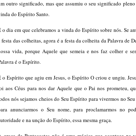
um outro significado, mas que assumiu o seu significado plen
vinda do Espírito Santo.
É o dia em que celebramos a vinda do Espírito sobre nós. Se an
 festa das colheitas, agora é a festa da colheita da Palavra de 
nossa vida, porque Aquele que semeia e nos faz colher e se
Palavra é o Espírito.
É o Espírito que agiu em Jesus, o Espírito O criou e ungiu. Jes
foi aos Céus para nos dar Aquele que o Pai nos prometeu, qu
todos nós sejamos cheios do Seu Espírito para vivermos no Se
para anunciarmos o Seu nome, para proclamarmos no pod
autoridade e na unção do Espírito, essa mesma graça.
A graça de Pentecostes não é uma mágica que acontece na v