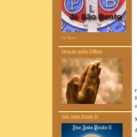
São Bento
Oração pelos Filhos
São João Paulo II