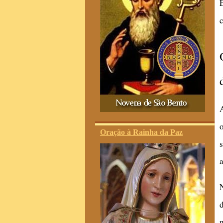
A
Oração à Rainha da Paz
n