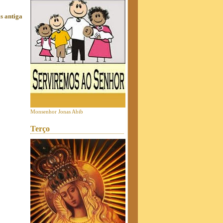
s antiga
Monsenhor Jonas Abib
Terço