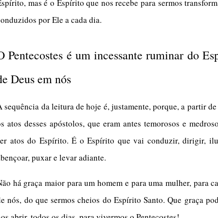
Espírito, mas é o Espírito que nos recebe para sermos transfor
conduzidos por Ele a cada dia.
O Pentecostes é um incessante ruminar do Esp
de Deus em nós
 sequência da leitura de hoje é, justamente, porque, a partir de
os atos desses apóstolos, que eram antes temorosos e medroso
ser atos do Espírito. É o Espírito que vai conduzir, dirigir, il
abençoar, puxar e levar adiante.
Não há graça maior para um homem e para uma mulher, para c
de nós, do que sermos cheios do Espírito Santo. Que graça po
os abrir, todos os dias, para vivermos o Pentecostes!