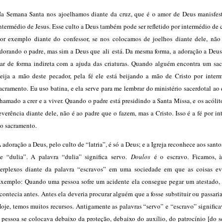
a Semana Santa nos ajoelhamos diante da cruz, que é o amor de Deus manisfes
ntermédio de Jesus. Esse culto a Deus também pode ser refletido por intermédio de c
or exemplo diante do confessor, se nos colocamos de joelhos diante dele, não
dorando o padre, mas sim a Deus que ali está. Da mesma forma, a adoração a Deus
ar de forma indireta com a ajuda das criaturas. Quando alguém encontra um sac
eija a mão deste pecador, pela fé ele está beijando a mão de Cristo por inter
acramento. Eu uso batina, e ela serve para me lembrar do ministério sacerdotal ao
hamado a crer e a viver. Quando o padre está presidindo a Santa Missa, e os acóli
everência diante dele, não é ao padre que o fazem, mas a Cristo. Isso é a fé por i
o sacramento.
 adoração a Deus, pelo culto de “latria”, é só a Deus; e a Igreja reconhece aos santo
e “dulia”. A palavra “dulia” significa servo.
Doulos
é o escravo. Ficamos, à
erplexos diante da palavra “escravos” em uma sociedade em que as coisas ev
xemplo: Quando uma pessoa sofre um acidente ela consegue pegar um atestado, 
contecia antes. Antes ela deveria procurar alguém que a fosse substituir ou passari
oje, temos muitos recursos. Antigamente as palavras “servo” e “escravo” signifi
 pessoa se colocava debaixo da proteção, debaixo do auxílio, do patrocínio [do 