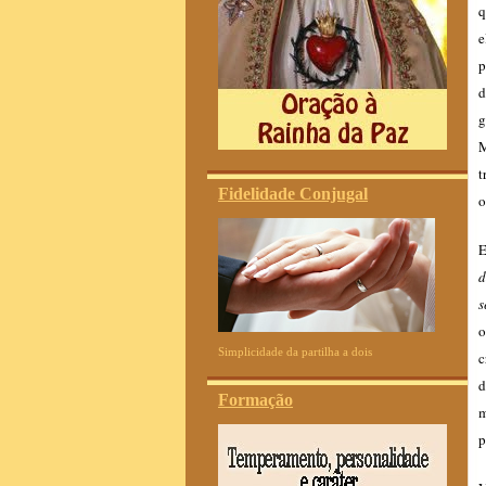
q
e
p
d
g
M
t
Fidelidade Conjugal
o
E
d
s
o
Simplicidade da partilha a dois
c
d
Formação
m
p