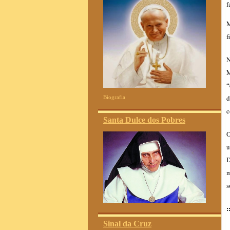
f
M
f
N
M
“
d
Biografia
c
Santa Dulce dos Pobres
O
u
D
m
s
:
Sinal da Cruz