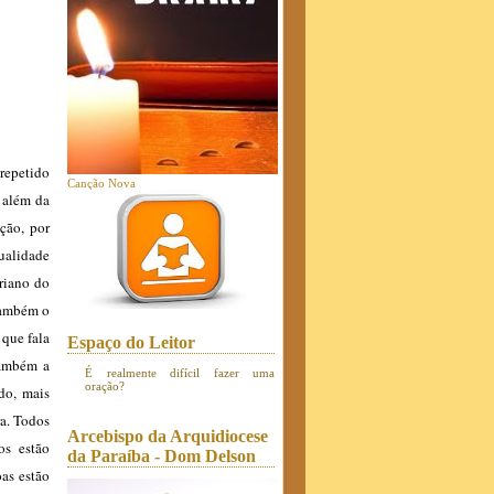
repetido
Canção Nova
 além da
ção, por
ualidade
riano do
também o
que fala
Espaço do Leitor
também a
É realmente difícil fazer uma
oração?
do, mais
a. Todos
Arcebispo da Arquidiocese
os estão
da Paraíba - Dom Delson
as estão