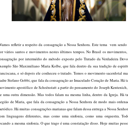
Vamos refletir a respeito da consagração a Nossa Senhora. Este tema vem sendo 
or vários santos e movimentos nestes últimos tempos. No Brasil os movimentos,
onsagração por intermédio do método exposto pelo Tratado da Verdadeira Devo
xemplo São Maximiliano Maria Kolbe, que fala dentro da sua tradição de espirit
ranciscana, e só depois ele conheceu o tratado. Temos o movimento sacerdotal ma
adre Stefano Gobbi, que fala da consagração ao Imaculado Coração de Maria. Há 
ovimento apostólico de Schoënstatt a partir do pensamento do Joseph Kentenich, 
e uma outra dimensão. Mas todos falam na mesma linha, dentro da Igreja. Há 
egião de Maria, que fala da consagração a Nossa Senhora de modo mais ordena
etódico. Há muitas consagrações marianas que falam dessa entrega a Nossa Senhor
om linguagens diferentes, mas como uma sinfonia, como uma orquestra. Tod
ocando a mesma sinfonia. O que trago é uma constatação disso. Hoje muitas pesso