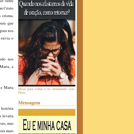
er outro
am Cristo
 crisma,
para que
para nos
 envia o
.
ndo nos
Maria, a
 e Maria
Dicas para voltar a ter intimidade com
Deus
Mensagem
 história
 levaria
esus, mas
 era mais