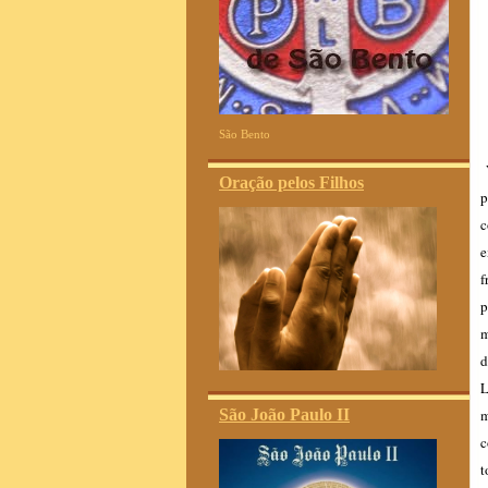
São Bento
Oração pelos Filhos
p
c
e
f
p
m
d
L
São João Paulo II
m
c
t