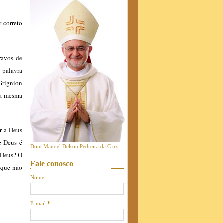
 correto
cravos de
 palavra
 Grignion
 a mesma
r a Deus
e Deus é
Dom Manoel Delson Pedreira da Cruz
a Deus? O
Fale conosco
 que não
Nome
E-mail
*