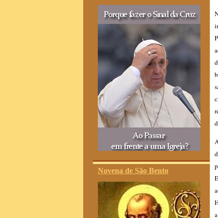
N
i
P
a
d
b
s
c
r
d
A
d
p
Novena de São Bento
E
a
H
a