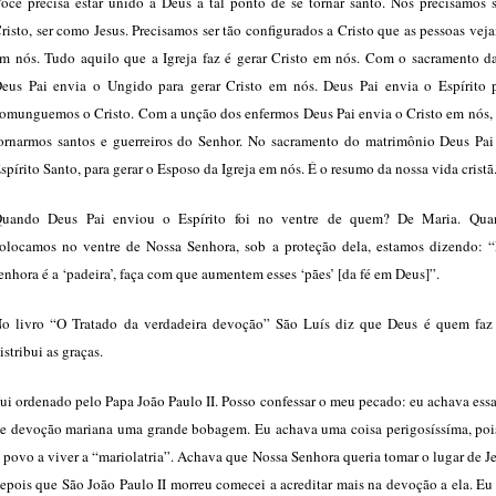
ocê precisa estar unido a Deus a tal ponto de se tornar santo. Nós precisamos s
risto, ser como Jesus. Precisamos ser tão configurados a Cristo que as pessoas vej
m nós. Tudo aquilo que a Igreja faz é gerar Cristo em nós. Com o sacramento da
eus Pai envia o Ungido para gerar Cristo em nós. Deus Pai envia o Espírito 
omunguemos o Cristo. Com a unção dos enfermos Deus Pai envia o Cristo em nós, 
ornarmos santos e guerreiros do Senhor. No sacramento do matrimônio Deus Pai
spírito Santo, para gerar o Esposo da Igreja em nós. É o resumo da nossa vida cristã
uando Deus Pai enviou o Espírito foi no ventre de quem? De Maria. Qua
olocamos no ventre de Nossa Senhora, sob a proteção dela, estamos dizendo: “
enhora é a ‘padeira’, faça com que aumentem esses ‘pães’ [da fé em Deus]”.
o livro “O Tratado da verdadeira devoção” São Luís diz que Deus é quem faz
istribui as graças.
ui ordenado pelo Papa João Paulo II. Posso confessar o meu pecado: eu achava essa
e devoção mariana uma grande bobagem. Eu achava uma coisa perigosíssíma, pois
 povo a viver a “mariolatria”. Achava que Nossa Senhora queria tomar o lugar de J
epois que São João Paulo II morreu comecei a acreditar mais na devoção a ela. Eu