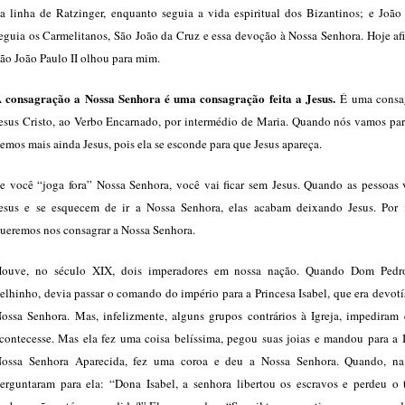
a linha de Ratzinger, enquanto seguia a vida espiritual dos Bizantinos; e João 
eguia os Carmelitanos, São João da Cruz e essa devoção à Nossa Senhora. Hoje af
ão João Paulo II olhou para mim.
 consagração a Nossa Senhora é uma consagração feita a Jesus.
É uma consa
esus Cristo, ao Verbo Encarnado, por intermédio de Maria. Quando nós vamos par
emos mais ainda Jesus, pois ela se esconde para que Jesus apareça.
e você “joga fora” Nossa Senhora, você vai ficar sem Jesus. Quando as pessoas 
esus e se esquecem de ir a Nossa Senhora, elas acabam deixando Jesus. Por 
ueremos nos consagrar a Nossa Senhora.
ouve, no século XIX, dois imperadores em nossa nação. Quando Dom Pedr
elhinho, devia passar o comando do império para a Princesa Isabel, que era devot
ossa Senhora. Mas, infelizmente, alguns grupos contrários à Igreja, impediram 
contecesse. Mas ela fez uma coisa belíssima, pegou suas joias e mandou para a I
ossa Senhora Aparecida, fez uma coroa e deu a Nossa Senhora. Quando, na
erguntaram para ela: “Dona Isabel, a senhora libertou os escravos e perdeu o 