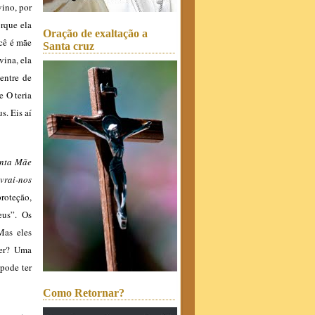
vino, por
orque ela
Oração de exaltação a
cê é mãe
Santa cruz
ina, ela
entre de
e O teria
s. Eis aí
anta Mãe
ivrai-nos
roteção,
eus”. Os
 Mas eles
der? Uma
 pode ter
Como Retornar?