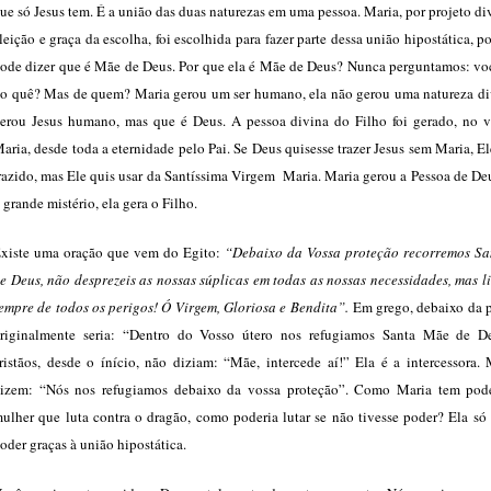
ue só Jesus tem. É a união das duas naturezas em uma pessoa. Maria, por projeto di
leição e graça da escolha, foi escolhida para fazer parte dessa união hipostática, p
ode dizer que é Mãe de Deus. Por que ela é Mãe de Deus? Nunca perguntamos: vo
o quê? Mas de quem? Maria gerou um ser humano, ela não gerou uma natureza div
erou Jesus humano, mas que é Deus. A pessoa divina do Filho foi gerado, no v
aria, desde toda a eternidade pelo Pai. Se Deus quisesse trazer Jesus sem Maria, El
razido, mas Ele quis usar da Santíssima Virgem Maria. Maria gerou a Pessoa de Deu
 grande mistério, ela gera o Filho.
xiste uma oração que vem do Egito:
“Debaixo da Vossa proteção recorremos S
e Deus, não desprezeis as nossas súplicas em todas as nossas necessidades, mas l
empre de todos os perigos! Ó Virgem, Gloriosa e Bendita”.
Em grego, debaixo da p
riginalmente seria: “Dentro do Vosso útero nos refugiamos Santa Mãe de D
ristãos, desde o ínício, não diziam: “Mãe, intercede aí!” Ela é a intercessora.
izem: “Nós nos refugiamos debaixo da vossa proteção”. Como Maria tem po
ulher que luta contra o dragão, como poderia lutar se não tivesse poder? Ela só
oder graças à união hipostática.