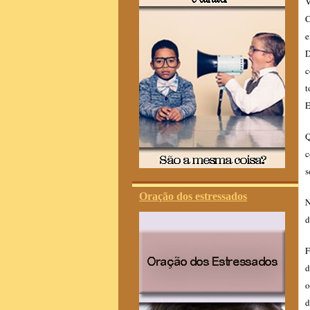
V
C
e
D
c
t
E
Q
c
s
Oração dos estressados
N
d
F
d
o
d