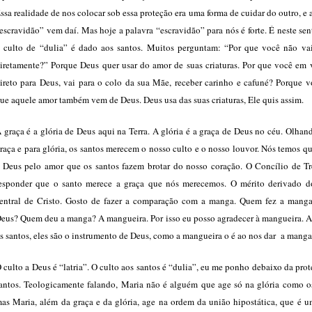
ssa realidade de nos colocar sob essa proteção era uma forma de cuidar do outro, e 
escravidão” vem daí. Mas hoje a palavra “escravidão” para nós é forte. É neste se
 culto de “dulia” é dado aos santos. Muitos perguntam: “Por que você não va
iretamente?” Porque Deus quer usar do amor de suas criaturas. Por que você em v
ireto para Deus, vai para o colo da sua Mãe, receber carinho e cafuné? Porque v
ue aquele amor também vem de Deus. Deus usa das suas criaturas, Ele quis assim.
 graça é a glória de Deus aqui na Terra. A glória é a graça de Deus no céu. Olhan
raça e para glória, os santos merecem o nosso culto e o nosso louvor. Nós temos q
 Deus pelo amor que os santos fazem brotar do nosso coração. O Concílio de Tr
esponder que o santo merece a graça que nós merecemos. O mérito derivado d
entral de Cristo. Gosto de fazer a comparação com a manga. Quem fez a manga
eus? Quem deu a manga? A mangueira. Por isso eu posso agradecer à mangueira. A
s santos, eles são o instrumento de Deus, como a mangueira o é ao nos dar a manga
 culto a Deus é “latria”. O culto aos santos é “dulia”, eu me ponho debaixo da pro
antos. Teologicamente falando, Maria não é alguém que age só na glória como os
as Maria, além da graça e da glória, age na ordem da união hipostática, que é u