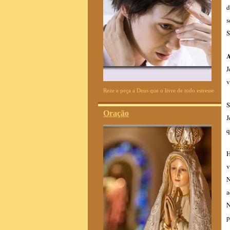
d
s
S
A
J
v
Reze e peça a Deus que o livre de todo estresse
S
Oração
J
q
H
v
N
a
N
p