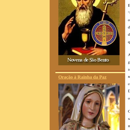
E
“
o
d
d
q
A
g
a
r
Oração à Rainha da Paz
c
D
o
O
s
m