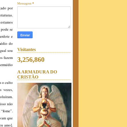
Mensagem
*
tado por
riaturas.
 estamos
 pode se
erdote e
médio do
Visitantes
 qual sou
tos fazem
3,256,860
ntermédio
A ARMADURA DO
CRISTÃO
s o culto
s vezes,
oluíram.
isso não
a “fome”.
cavam que
seu amo].