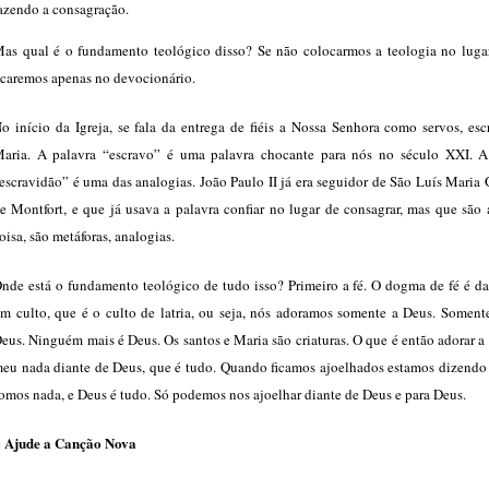
azendo a consagração.
as qual é o fundamento teológico disso? Se não colocarmos a teologia no lugar
icaremos apenas no devocionário.
o início da Igreja, se fala da entrega de fiéis a Nossa Senhora como servos, es
aria. A palavra “escravo” é uma palavra chocante para nós no século XXI. A
escravidão” é uma das analogias. João Paulo II já era seguidor de São Luís Maria
e Montfort, e que já usava a palavra confiar no lugar de consagrar, mas que são
oisa, são metáforas, analogias.
nde está o fundamento teológico de tudo isso? Primeiro a fé. O dogma de fé é da
m culto, que é o culto de latria, ou seja, nós adoramos somente a Deus. Soment
eus. Ninguém mais é Deus. Os santos e Maria são criaturas. O que é então adorar 
eu nada diante de Deus, que é tudo. Quando ficamos ajoelhados estamos dizendo
omos nada, e Deus é tudo. Só podemos nos ajoelhar diante de Deus e para Deus.
: Ajude a Canção Nova