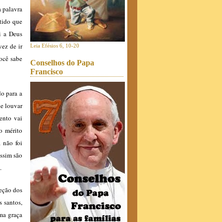
a palavra
ntido que
i a Deus
ez de ir
Leia Efésios 6, 10-20
ocê sabe
Conselhos do Papa
Francisco
do para a
ue louvar
ento vai
o mérito
 não foi
ssim são
.
teção dos
 santos,
ma graça