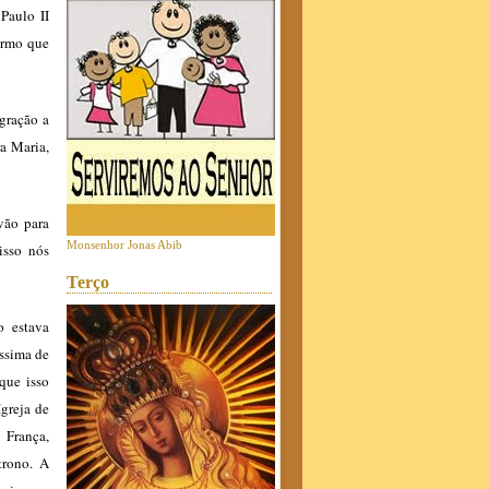
Paulo II
irmo que
gração a
a Maria,
vão para
Monsenhor Jonas Abib
isso nós
Terço
o estava
íssima de
que isso
greja de
 França,
trono. A