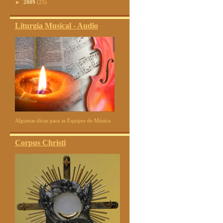
►
2009
(25)
Liturgia Musical - Audio
Algumas dicas para as Equipes de Música
Corpus Christi