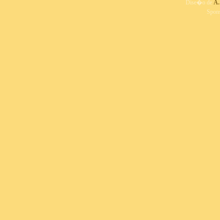
Dise�o de
A.
Spon