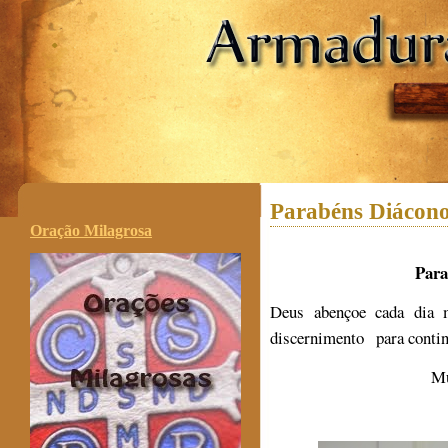
.
Parabéns Diácono
Oração Milagrosa
Para
Deus abençoe cada dia 
discernimento
para conti
Mu