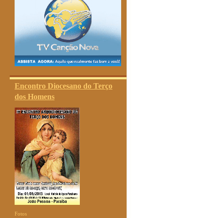
Encontro Diocesano do Terço
dos Homens
Fotos