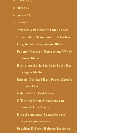
►
agosto
(5)
►
julho
(8)
►
junho
(9)
▼
maio
(12)
Vivamos o Pentecostes todos os dias
13 de maio - Nossa Senhor de Fátima
Oração das mães por seus filhos
Por que Jesus deu Maria como Mãe da
humanidade?
Reze a oração de São João Paulo II a
Virgem Maria
Especial Dia das Mães | Padre Marcelo
Rossi e Frei...
Colo de Mãe - Frei Gilson
O Terço pelo fim da pandemia no
Santuário de Apare...
Devoção mariana é caminho para
superar pandemia, a...
Parabéns Diácono Roberto Inocêncio!