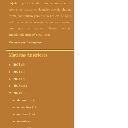
objetivo principal do blog é registrar os
momentos marcantes daqueles que de alguma
forma contribuem para que o projeto de Deus
se torne realidade no meio de um povo sedento
por paz e justiça. Nosso e-mail:
armaduradocristao@gmail.com
Ver meu perfil completo
Matérias Anteriores
►
2025
(5)
►
2024
(1)
►
2023
(2)
►
2022
(36)
▼
2021
(113)
►
dezembro
(1)
►
novembro
(1)
►
outubro
(14)
►
setembro
(3)