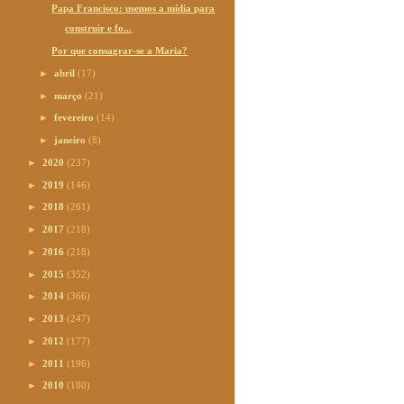
Papa Francisco: usemos a mídia para
construir e fo...
Por que consagrar-se a Maria?
►
abril
(17)
►
março
(21)
►
fevereiro
(14)
►
janeiro
(8)
►
2020
(237)
►
2019
(146)
►
2018
(261)
►
2017
(218)
►
2016
(218)
►
2015
(352)
►
2014
(366)
►
2013
(247)
►
2012
(177)
►
2011
(196)
►
2010
(180)