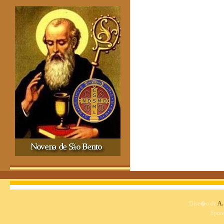
Dise�o de
A.
Spon