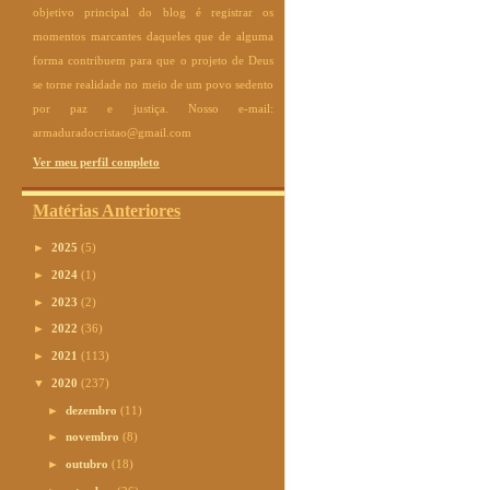
objetivo principal do blog é registrar os
momentos marcantes daqueles que de alguma
forma contribuem para que o projeto de Deus
se torne realidade no meio de um povo sedento
por paz e justiça. Nosso e-mail:
armaduradocristao@gmail.com
Ver meu perfil completo
Matérias Anteriores
►
2025
(5)
►
2024
(1)
►
2023
(2)
►
2022
(36)
►
2021
(113)
▼
2020
(237)
►
dezembro
(11)
►
novembro
(8)
►
outubro
(18)