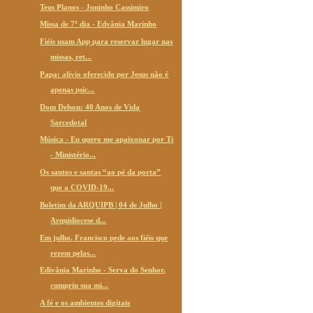
Teus Planos - Juninho Cassimiro
Missa de 7º dia - Edvânia Marinho
Fiéis usam App para reservar lugar nas
missas, ret...
Papa: alívio oferecido por Jesus não é
apenas psic...
Dom Delson: 40 Anos de Vida
Sarcedotal
Música - Eu quero me apaixonar por Ti
- Ministério...
Os santos e santas “ao pé da porta”
que a COVID-19...
Boletim da ARQUIPB | 04 de Julho |
Arquidiocese d...
Em julho, Francisco pede aos fiéis que
rezem pelas...
Edivânia Marinho - Serva do Senhor,
cumpriu sua mi...
A fé e os ambientes digitais