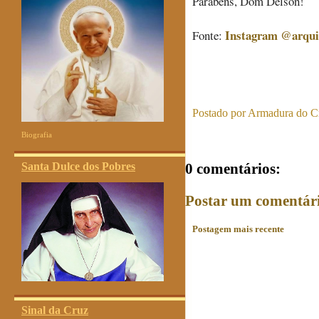
Parabéns, Dom Delson!
Instagram @arqu
Fonte:
Postado por
Armadura do Cr
Biografia
Santa Dulce dos Pobres
0 comentários:
Postar um comentár
Postagem mais recente
Sinal da Cruz