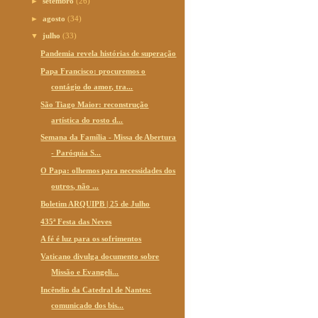
►
setembro
(26)
►
agosto
(34)
▼
julho
(33)
Pandemia revela histórias de superação
Papa Francisco: procuremos o
contágio do amor, tra...
São Tiago Maior: reconstrução
artística do rosto d...
Semana da Família - Missa de Abertura
- Paróquia S...
O Papa: olhemos para necessidades dos
outros, não ...
Boletim ARQUIPB | 25 de Julho
435ª Festa das Neves
A fé é luz para os sofrimentos
Vaticano divulga documento sobre
Missão e Evangeli...
Incêndio da Catedral de Nantes:
comunicado dos bis...