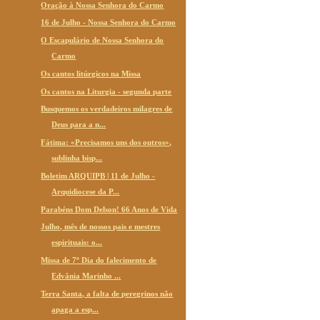
Oração à Nossa Senhora do Carmo
16 de Julho - Nossa Senhora do Carmo
O Escapulário de Nossa Senhora do
Carmo
Os cantos litúrgicos na Missa
Os cantos na Liturgia - segunda parte
Busquemos os verdadeiros milagres de
Deus para a n...
Fátima: «Precisamos uns dos outros»,
sublinha bisp...
Boletim ARQUIPB | 11 de Julho -
Arquidiocese da P...
Parabéns Dom Delson! 66 Anos de Vida
Julho, mês de nossos pais e mestres
espirituais: o...
Missa de 7º Dia do falecimento de
Edvânia Marinho ...
Terra Santa, a falta de peregrinos não
apaga a esp...