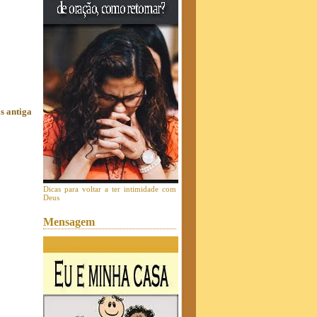
s antiga
Dicas para voltar a ter intimidade com
Deus
Mensagem