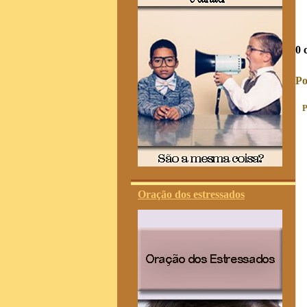
0 
Po
P
Oração dos estressados