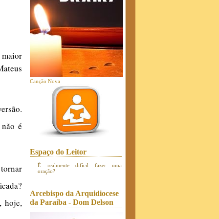
 maior
ateus
Canção Nova
versão.
 não é
Espaço do Leitor
É realmente difícil fazer uma
 tornar
oração?
icada?
Arcebispo da Arquidiocese
 hoje,
da Paraíba - Dom Delson