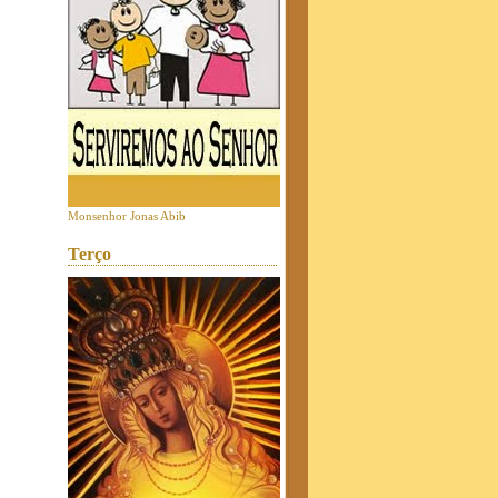
Monsenhor Jonas Abib
Terço