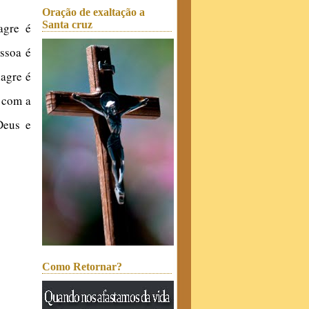
Oração de exaltação a
Santa cruz
agre é
essoa é
lagre é
, com a
Deus e
Como Retornar?