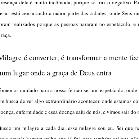
presença dela é muito incômoda, porque só traz o negativo. Po
Jesus está censurando a maior parte das cidades, onde Seus m
foram realizados porque as pessoas pararam no espetáculo, e 
graça.
Milagre é converter, é transformar a mente fe
num lugar onde a graça de Deus entra
Tomemos cuidado para a nossa fé não ser um espetáculo, onde
em busca de ver algo extraordinário acontecer, onde estamos 
doença, enfermidade e essa doença saiu de nós, e vimos sair do 
Busco um milagre a cada dia, esse milagre sou eu. Sei que n
mais aquele homem velho que já fui, mas também sei que não