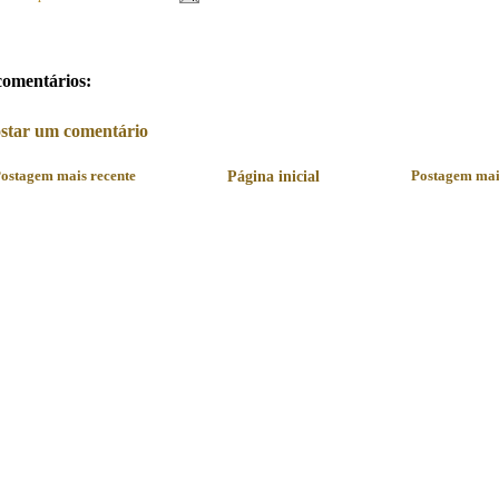
comentários:
star um comentário
ostagem mais recente
Página inicial
Postagem mai