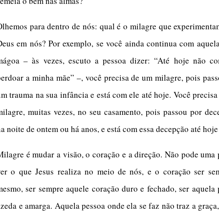
semeia o bem nas almas?
Olhemos para dentro de nós: qual é o milagre que experimenta
Deus em nós? Por exemplo, se você ainda continua com aquela
mágoa – às vezes, escuto a pessoa dizer: “Até hoje não co
perdoar a minha mãe” –, você precisa de um milagre, pois pas
um trauma na sua infância e está com ele até hoje. Você precis
milagre, muitas vezes, no seu casamento, pois passou por dec
na noite de ontem ou há anos, e está com essa decepção até hoje
Milagre é mudar a visão, o coração e a direção. Não pode uma
ver o que Jesus realiza no meio de nós, e o coração ser se
mesmo, ser sempre aquele coração duro e fechado, ser aquela 
azeda e amarga. Aquela pessoa onde ela se faz não traz a graça