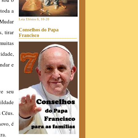
 toda a
Leia Efésios 6, 10-20
 Mudar
Conselhos do Papa
, tirar
Francisco
muitas
vidade,
andar e
ce seu
ildade
s Céus.
novo, é
ra.