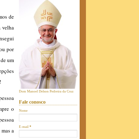
mos de
 velha
nsegui
sou por
a de um
epções
!
Dom Manoel Delson Pedreira da Cruz
 pessoa
Fale conosco
mpre o
Nome
pessoa
E-mail
*
, mas a