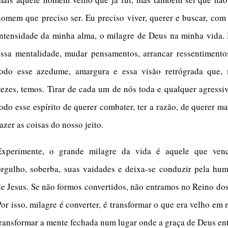
homem que preciso ser. Eu preciso viver, querer e buscar, com
intensidade da minha alma, o milagre de Deus na minha vida.
essa mentalidade, mudar pensamentos, arrancar ressentimentos
todo esse azedume, amargura e essa visão retrógrada que, 
vezes, temos. Tirar de cada um de nós toda e qualquer agressi
todo esse espírito de querer combater, ter a razão, de querer m
azer as coisas do nosso jeito.
Experimente, o grande milagre da vida é aquele que ven
orgulho, soberba, suas vaidades e deixa-se conduzir pela hum
de Jesus. Se não formos convertidos, não entramos no Reino do
Por isso, milagre é converter, é transformar o que era velho em 
transformar a mente fechada num lugar onde a graça de Deus ent