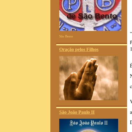
São Bento
Oração pelos Filhos
São João Paulo II