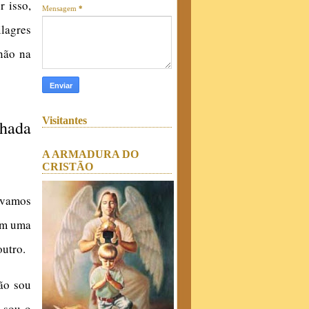
r isso,
Mensagem
*
ilagres
não na
Visitantes
chada
A ARMADURA DO
CRISTÃO
 vamos
com uma
outro.
ão sou
 sou o