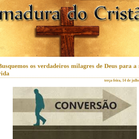
Busquemos os verdadeiros milagres de Deus para a 
vida
terça-feira, 14 de jul