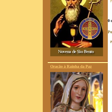
P
0 
Po
P
Oração à Rainha da Paz