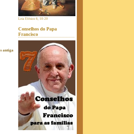
Leia Efésios 6, 10-20
Conselhos do Papa
Francisco
s antiga