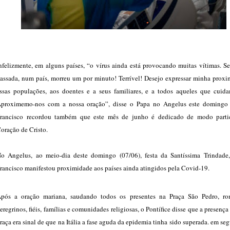
nfelizmente, em alguns países, “o vírus ainda está provocando muitas vítimas. Se
assada, num país, morreu um por minuto! Terrível! Desejo expressar minha proxi
ssas populações, aos doentes e a seus familiares, e a todos aqueles que cuida
proximemo-nos com a nossa oração”, disse o Papa no Angelus este domingo 
rancisco recordou também que este mês de junho é dedicado de modo parti
oração de Cristo.
o Angelus, ao meio-dia deste domingo (07/06), festa da Santíssima Trindade
rancisco manifestou proximidade aos países ainda atingidos pela Covid-19.
pós a oração mariana, saudando todos os presentes na Praça São Pedro, r
eregrinos, fiéis, famílias e comunidades religiosas, o Pontífice disse que a presença
raça era sinal de que na Itália a fase aguda da epidemia tinha sido superada. em seg