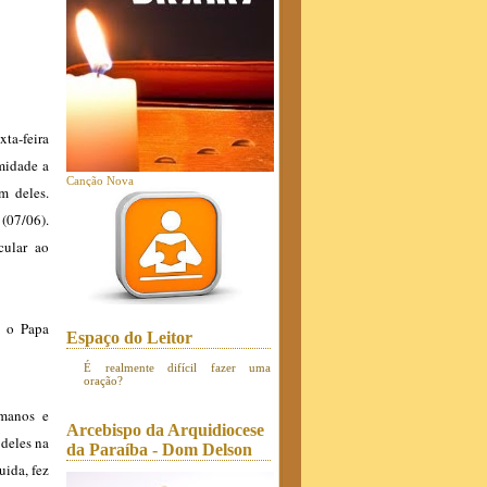
xta-feira
midade a
Canção Nova
m deles.
(07/06).
cular ao
, o Papa
Espaço do Leitor
É realmente difícil fazer uma
oração?
omanos e
Arcebispo da Arquidiocese
 deles na
da Paraíba - Dom Delson
uida, fez