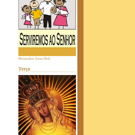
Monsenhor Jonas Abib
Terço