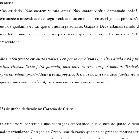
m alerta:
Mas cuidado! Não cantem vitória antes! Não cantar vitória demasiado cedo
ermanece a necessidade de seguir cuidadosamente as normas vigentes, porque sã
ue nos ajudam a evitar que o vírus siga adiante. Graças a Deus estamos saindo d
ais forte, mas sempre com as prescrições que as autoridades nos dão." Di
crescentou:
Mas infelizmente em outros países - eu penso em alguns -, o vírus ainda está pr
uitas vítimas. Sexta-feira passada, num país, morreu um por minuto! Terrível
xpressar minha proximidade a essas populações, aos doentes e a seus familiares, 
queles que cuidam deles. Aproximemo-nos com a nossa oração.”
ês de junho dedicado ao Coração de Cristo
 Santo Padre continuou suas saudações recordando que o mês de junho é ded
odo particular ao Coração de Cristo, uma devoção que une os grandes mestres espi