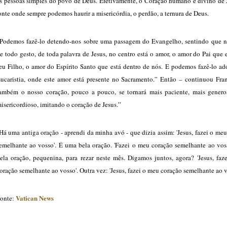
s pessoas simples do povo de Deus. Efetivamente, o Coração humano e divino de J
onte onde sempre podemos haurir a misericórdia, o perdão, a ternura de Deus.
Podemos fazê-lo detendo-nos sobre uma passagem do Evangelho, sentindo que n
e todo gesto, de toda palavra de Jesus, no centro está o amor, o amor do Pai que
eu Filho, o amor do Espírito Santo que está dentro de nós. E podemos fazê-lo ad
ucaristia, onde este amor está presente no Sacramento.” Então – continuou Fran
ambém o nosso coração, pouco a pouco, se tornará mais paciente, mais genero
isericordioso, imitando o coração de Jesus.”
Há uma antiga oração - aprendi da minha avó - que dizia assim: 'Jesus, fazei o me
emelhante ao vosso'. É uma bela oração. 'Fazei o meu coração semelhante ao vos
ela oração, pequenina, para rezar neste mês. Digamos juntos, agora? 'Jesus, faz
oração semelhante ao vosso'. Outra vez: 'Jesus, fazei o meu coração semelhante ao v
Vatican News
onte: