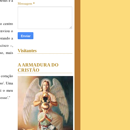
esus é a
Mensagem
*
o centro
 enviou o
orando a
cisco –,
Visitantes
so, mais
A ARMADURA DO
CRISTÃO
u coração
so'. Uma
ei o meu
osso'."