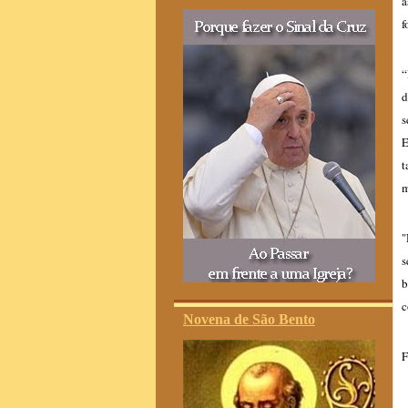
a
f
“
d
s
E
t
m
"
s
b
c
Novena de São Bento
F