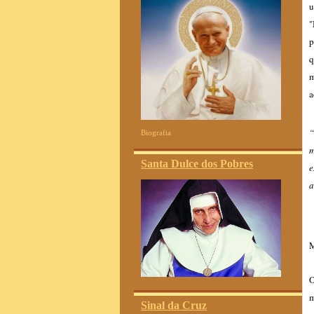
u
"
p
q
m
a
“
Biografia
m
Santa Dulce dos Pobres
e
a
M
O
m
Sinal da Cruz