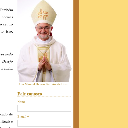
! Também
o normas
o centro
to isso,
ovocando
! Desejo
e a todos
Dom Manoel Delson Pedreira da Cruz
Fale conosco
Nome
icado de
E-mail
*
rituais e