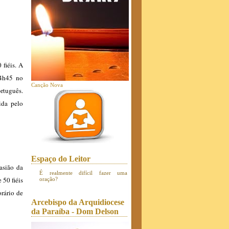
 fiéis. A
(4h45 no
Canção Nova
ortuguês.
ida pelo
Espaço do Leitor
asião da
É realmente difícil fazer uma
 50 fiéis
oração?
rário de
Arcebispo da Arquidiocese
da Paraíba - Dom Delson