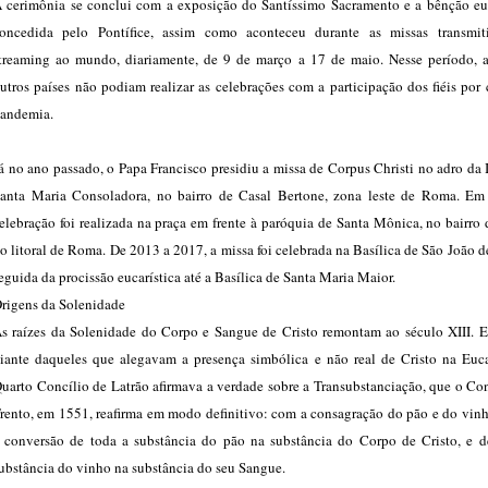
 cerimônia se conclui com a exposição do Santíssimo Sacramento e a bênção euc
oncedida pelo Pontífice, assim como aconteceu durante as missas transmit
treaming ao mundo, diariamente, de 9 de março a 17 de maio. Nesse período, a 
utros países não podiam realizar as celebrações com a participação dos fiéis por
andemia.
á no ano passado, o Papa Francisco presidiu a missa de Corpus Christi no adro da 
anta Maria Consoladora, no bairro de Casal Bertone, zona leste de Roma. Em
elebração foi realizada na praça em frente à paróquia de Santa Mônica, no bairro 
o litoral de Roma. De 2013 a 2017, a missa foi celebrada na Basílica de São João d
eguida da procissão eucarística até a Basílica de Santa Maria Maior.
rigens da Solenidade
s raízes da Solenidade do Corpo e Sangue de Cristo remontam ao século XIII. 
iante daqueles que alegavam a presença simbólica e não real de Cristo na Eucar
uarto Concílio de Latrão afirmava a verdade sobre a Transubstanciação, que o Co
rento, em 1551, reafirma em modo definitivo: com a consagração do pão e do vinh
 conversão de toda a substância do pão na substância do Corpo de Cristo, e d
ubstância do vinho na substância do seu Sangue.