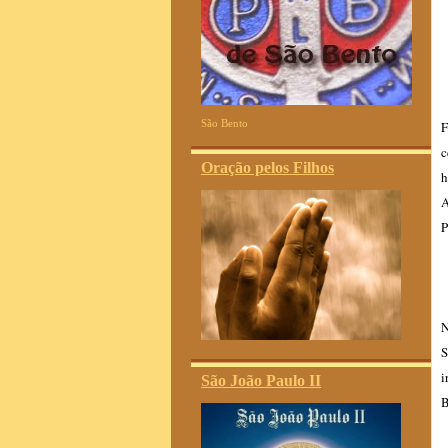
São Bento
F
c
Oração pelos Filhos
h
A
P
N
S
i
São João Paulo II
B