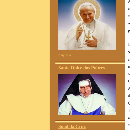
A
c
s
o
p
J
S
Biografia
c
n
Santa Dulce dos Pobres
s
O
A
d
Q
T
a
s
Sinal da Cruz