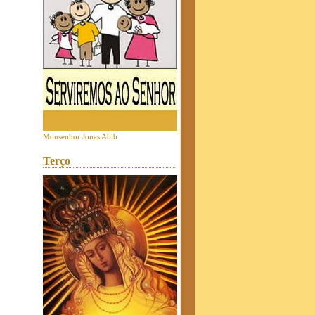
Monsenhor Jonas Abib
Terço