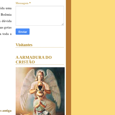
Mensagem
*
tuída uma
a Boêmia
a dúvida
mas gotas
a toda a
Visitantes
A ARMADURA DO
CRISTÃO
s antiga