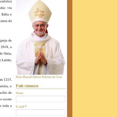
arística
idas via
Itália e
 causa da
Igreja de
 2018, a
de Ostia,
e Latrão,
Dom Manoel Delson Pedreira da Cruz
Em 1215,
istia, o
Fale conosco
ncílio de
Nome
o ocorre
e toda a
E-mail
*