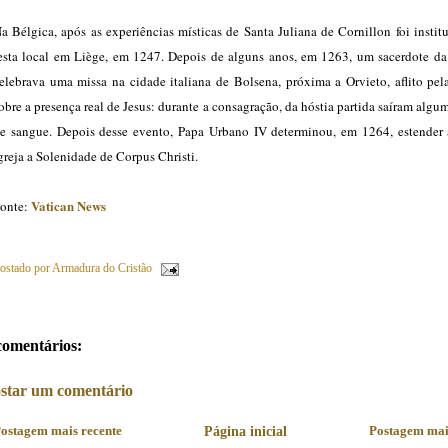
a Bélgica, após as experiências místicas de Santa Juliana de Cornillon foi insti
esta local em Liège, em 1247. Depois de alguns anos, em 1263, um sacerdote d
elebrava uma missa na cidade italiana de Bolsena, próxima a Orvieto, aflito pel
obre a presença real de Jesus: durante a consagração, da hóstia partida saíram algu
e sangue. Depois desse evento, Papa Urbano IV determinou, em 1264, estender 
greja a Solenidade de Corpus Christi.
Vatican News
onte:
ostado por
Armadura do Cristão
comentários:
star um comentário
ostagem mais recente
Página inicial
Postagem mai