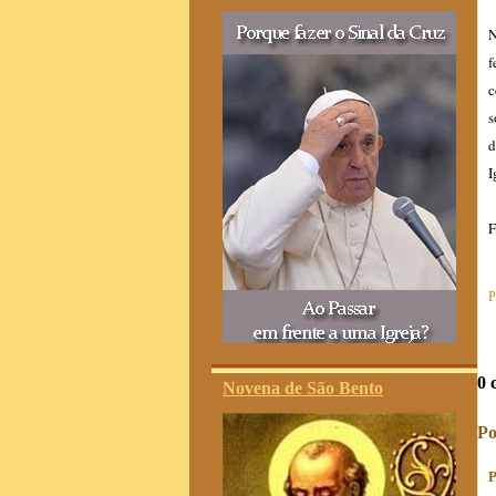
N
f
c
s
d
I
F
P
0 
Novena de São Bento
Po
P