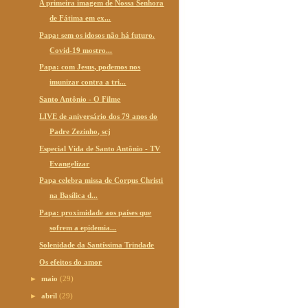
A primeira imagem de Nossa Senhora
de Fátima em ex...
Papa: sem os idosos não há futuro.
Covid-19 mostro...
Papa: com Jesus, podemos nos
imunizar contra a tri...
Santo Antônio - O Filme
LIVE de aniversário dos 79 anos do
Padre Zezinho, scj
Especial Vida de Santo Antônio - TV
Evangelizar
Papa celebra missa de Corpus Christi
na Basílica d...
Papa: proximidade aos países que
sofrem a epidemia...
Solenidade da Santíssima Trindade
Os efeitos do amor
►
maio
(29)
►
abril
(29)