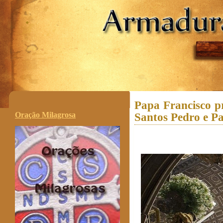
.
Papa Francisco pr
Oração Milagrosa
Santos Pedro e P