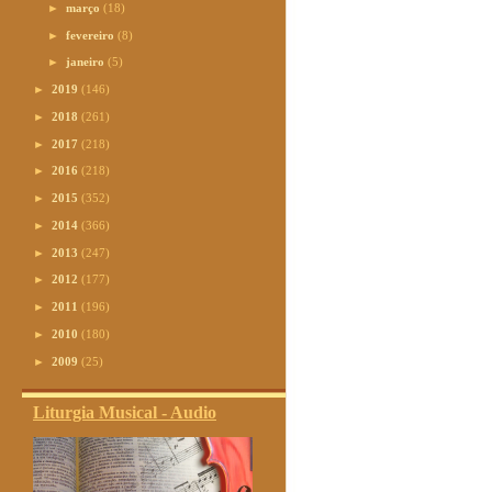
►
março
(18)
►
fevereiro
(8)
►
janeiro
(5)
►
2019
(146)
►
2018
(261)
►
2017
(218)
►
2016
(218)
►
2015
(352)
►
2014
(366)
►
2013
(247)
►
2012
(177)
►
2011
(196)
►
2010
(180)
►
2009
(25)
Liturgia Musical - Audio