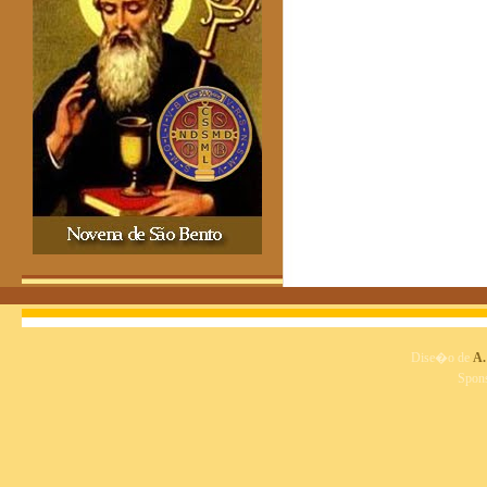
Dise�o de
A.
Spon