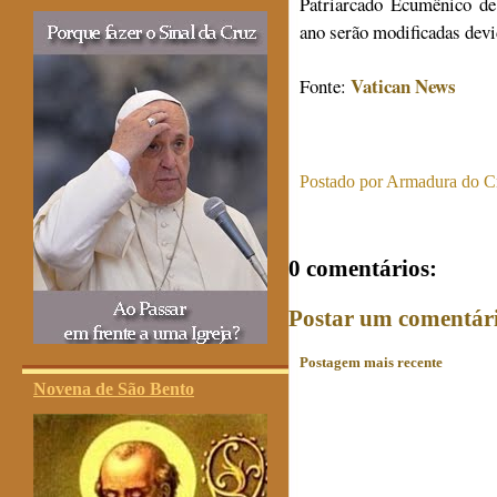
Patriarcado Ecumênico de
ano serão modificadas devi
Vatican News
Fonte:
Postado por
Armadura do Cr
0 comentários:
Postar um comentár
Postagem mais recente
Novena de São Bento