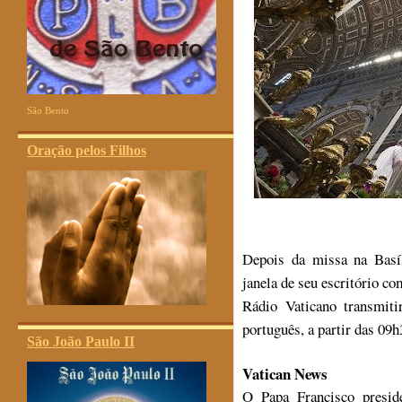
São Bento
Oração pelos Filhos
Depois da missa na Basíl
janela de seu escritório co
Rádio Vaticano transmit
português, a partir das 09h
São João Paulo II
Vatican News
O Papa Francisco preside