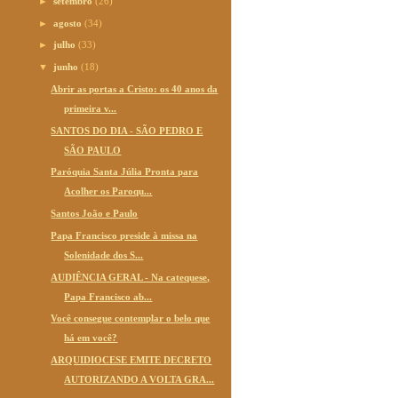
►
setembro
(26)
►
agosto
(34)
►
julho
(33)
▼
junho
(18)
Abrir as portas a Cristo: os 40 anos da
primeira v...
SANTOS DO DIA - SÃO PEDRO E
SÃO PAULO
Paróquia Santa Júlia Pronta para
Acolher os Paroqu...
Santos João e Paulo
Papa Francisco preside à missa na
Solenidade dos S...
AUDIÊNCIA GERAL - Na catequese,
Papa Francisco ab...
Você consegue contemplar o belo que
há em você?
ARQUIDIOCESE EMITE DECRETO
AUTORIZANDO A VOLTA GRA...