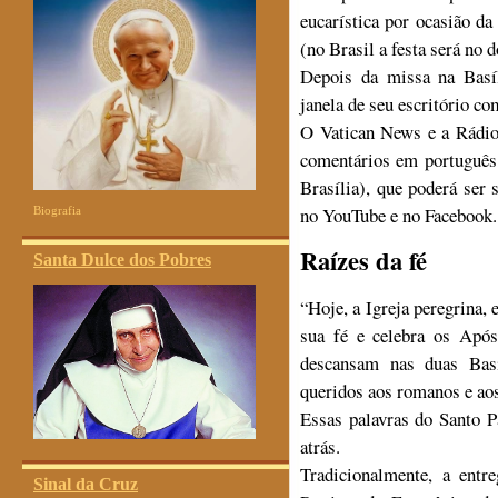
eucarística por ocasião d
(no Brasil a festa será no 
Depois da missa na Basíl
janela de seu escritório co
O Vatican News e a Rádio 
comentários em português,
Brasília), que poderá ser 
no YouTube e no Facebook.
Biografia
Raízes da fé
Santa Dulce dos Pobres
“Hoje, a Igreja peregrina,
sua fé e celebra os Após
descansam nas duas Bas
queridos aos romanos e ao
Essas palavras do Santo 
atrás.
Tradicionalmente, a entr
Sinal da Cruz