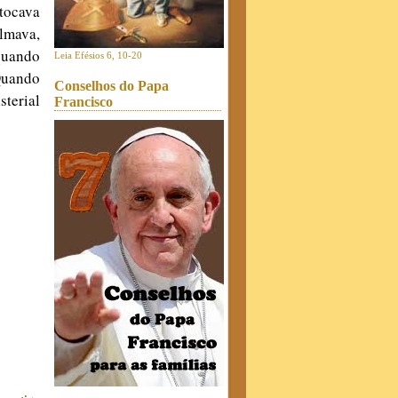
tocava
almava,
quando
Leia Efésios 6, 10-20
uando
Conselhos do Papa
terial
Francisco