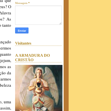
ia que
Mensagem
*
eus? O
alavra
os? As
 tanto
ançado
Visitantes
cermos
 quanto
A ARMADURA DO
 jejum,
CRISTÃO
mos as
ção da
darmos
beleza
o, uma
assim,