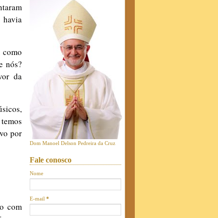
entaram
 havia
m como
e nós?
vor da
sicos,
 temos
vo por
Dom Manoel Delson Pedreira da Cruz
Fale conosco
Nome
E-mail
*
ro com