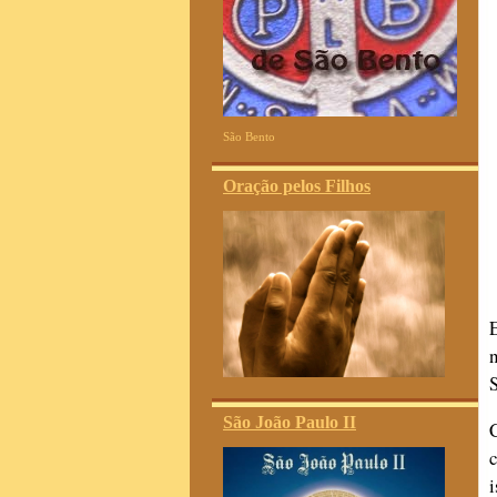
São Bento
Oração pelos Filhos
São João Paulo II