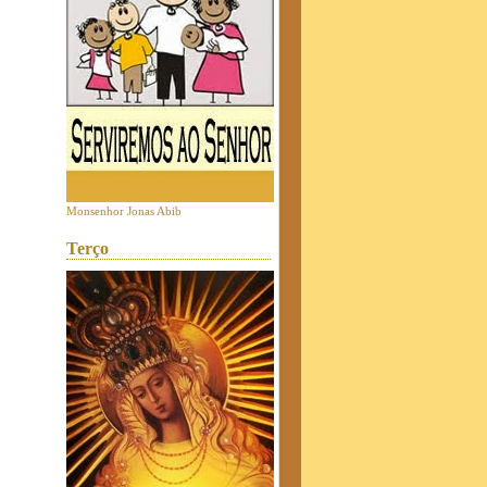
Monsenhor Jonas Abib
Terço