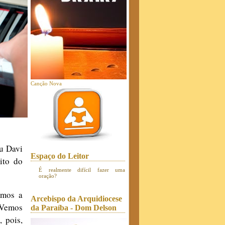
Canção Nova
u Davi
Espaço do Leitor
ito do
É realmente difícil fazer uma
oração?
amos a
Arcebispo da Arquidiocese
 Vemos
da Paraíba - Dom Delson
 pois,