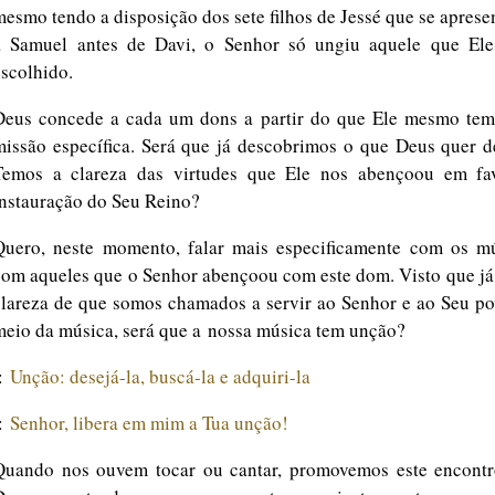
mesmo tendo a disposição dos sete ﬁlhos de Jessé que se apres
a Samuel antes de Davi, o Senhor só ungiu aquele que Ele
escolhido.
Deus concede a cada um dons a partir do que Ele mesmo te
missão especíﬁca. Será que já descobrimos o que Deus quer d
Temos a clareza das virtudes que Ele nos abençoou em fa
instauração do Seu Reino?
Quero, neste momento, falar mais especiﬁcamente com os mú
com aqueles que o Senhor abençoou com este dom. Visto que já
clareza de que somos chamados a servir ao Senhor e ao Seu po
meio da música, será que a
nossa música tem unção?
::
Unção: desejá-la, buscá-la e adquiri-la
::
Senhor, libera em mim a Tua unção!
Quando nos ouvem tocar ou cantar, promovemos este encont