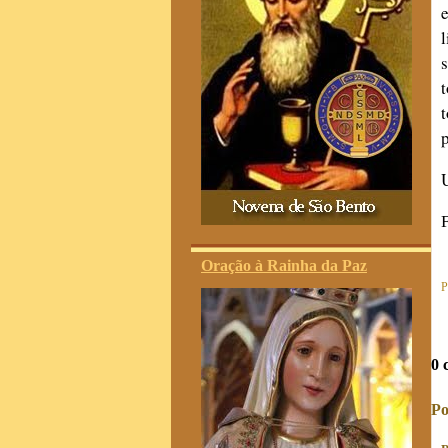
Oração à Rainha da Paz
P
0 
Po