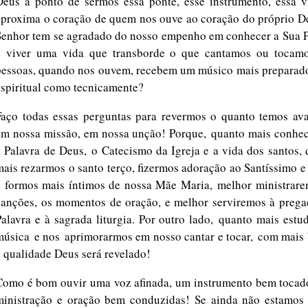
Deus a ponto de sermos essa ponte, esse instrumento, essa v
aproxima o coração de quem nos ouve ao coração do próprio D
Senhor tem se agradado do nosso empenho em conhecer a Sua P
e viver uma vida que transborde o que cantamos ou tocam
pessoas, quando nos ouvem, recebem um músico mais preparado
espiritual como tecnicamente?
Faço todas essas perguntas para revermos o quanto temos av
em nossa missão, em nossa unção! Porque,
quanto mais conhe
a Palavra de Deus,
o Catecismo da Igreja e a vida dos santos,
mais rezarmos o santo terço, fizermos adoração ao Santíssimo e
e formos mais íntimos de nossa Mãe Maria,
melhor ministrare
canções
, os momentos de oração, e melhor serviremos à prega
Palavra e à sagrada liturgia. Por outro lado,
quanto mais estu
música
e nos
aprimorarmos em nosso cantar e tocar,
com mais 
e qualidade Deus será revelado!
Como é bom ouvir uma voz aﬁnada, um instrumento bem tocad
ministração e oração bem conduzidas! Se ainda não estamos 