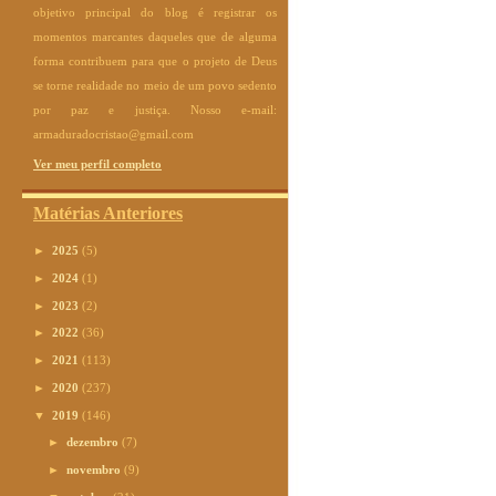
objetivo principal do blog é registrar os
momentos marcantes daqueles que de alguma
forma contribuem para que o projeto de Deus
se torne realidade no meio de um povo sedento
por paz e justiça. Nosso e-mail:
armaduradocristao@gmail.com
Ver meu perfil completo
Matérias Anteriores
►
2025
(5)
►
2024
(1)
►
2023
(2)
►
2022
(36)
►
2021
(113)
►
2020
(237)
▼
2019
(146)
►
dezembro
(7)
►
novembro
(9)