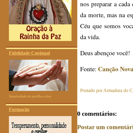
nos preparar a cada
da morte, mas na esp
Céu que somos voca
da vida.
Deus abençoe você!
Fidelidade Conjugal
Canção Nov
Fonte:
Postado por
Armadura do Cr
Simplicidade da partilha a dois
Formação
0 comentários:
Postar um comentár