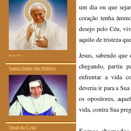
um dia ou que seja
coração tenha ânim
desejo pelo Céu, v
aquilo de tristeza qu
Jesus, sabendo que 
Biografia
chegando, partiu p
Santa Dulce dos Pobres
enfrentar a vida c
deveria ir para a Sua
os opositores, aque
vida, contra Sua pr
Sinal da Cruz
Somos chamados a