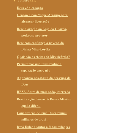
▼
outubro
(21)
Deus vê o coração
Oração a São Miguel Arcanjo para
alcançar libertação
Reze a oração ao Anjo da Guarda,
poderoso protetor
Reze com confiança a novena da
Divina Misericórdia
Quais são os efeitos da Misericórdia?
Permitamos que Jesus realize a
separação entre nós
A ganância nos afasta da presença de
Deus
REZE! Antes de mais nada, interceda
Beatificação, Servo de Deus e Mártir:
qual a difer...
Canonização de irmã Dulce reuniu
milhares de brasi...
Irmã Dulce é santa: a fé faz milagres