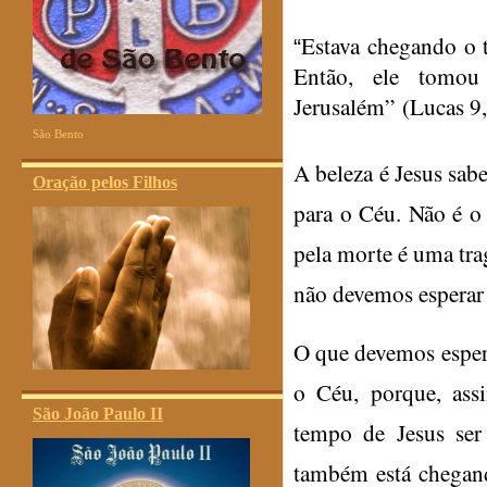
Estava chegando o t
“
Então, ele tomou
Jerusalém”
(Lucas 9,
São Bento
A beleza é Jesus sab
Oração pelos Filhos
para o Céu. Não é o
pela morte é uma trag
não devemos esperar 
O que devemos esperar
o Céu, porque, as
São João Paulo II
tempo de Jesus ser
também está chegand