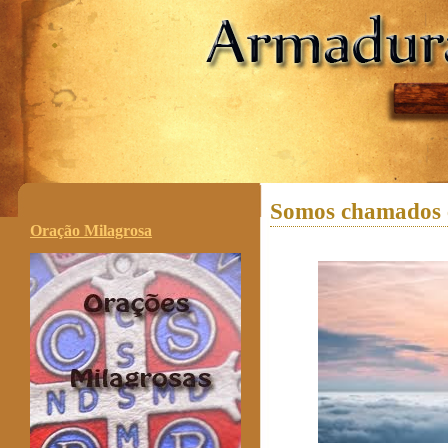
.
Somos chamados e
Oração Milagrosa