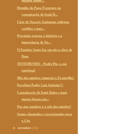
quando saímo...
Homilia do Papa Francisco na
canonização de Irmã D...
Círio de Nazaré: fenômeno religioso
católico e mar...
Procissão resgata a história e a
importância de No...
O Espírito Santo faz em nós a obra de
Deus
TESTEMUNHO - Padre Pio, o pai
espiritual
Mês das missões: anunciai o Evangelho!
Parabéns Padre Luiz Antônio!!!
Canonização de Irmã Dulce e mais
quatro beatos ser...
Por que outubro é o mês das missões?
Somos chamados e vocacionados para
o Céu
►
setembro
(14)