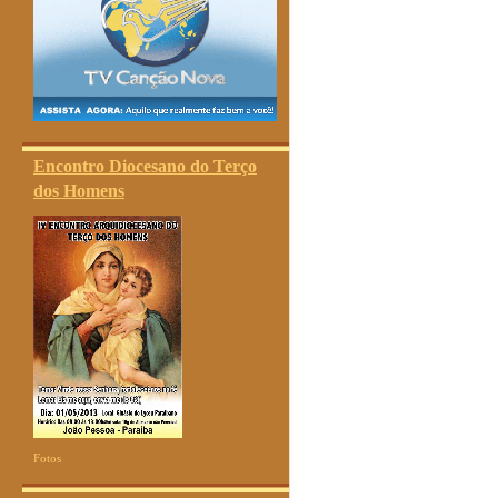
Encontro Diocesano do Terço
dos Homens
Fotos