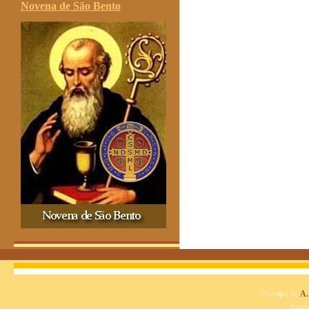
Novena de São Bento
Dise�o de
A.
Spon