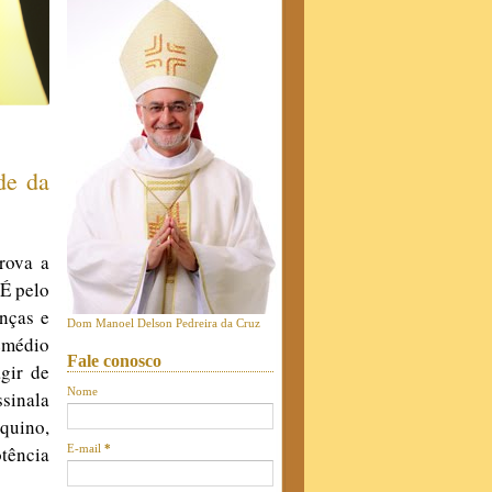
de da
rova a
 É pelo
nças e
Dom Manoel Delson Pedreira da Cruz
emédio
Fale conosco
gir de
Nome
ssinala
Aquino,
otência
E-mail
*