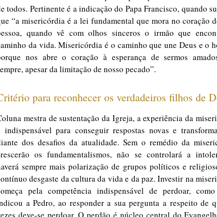
de todos. Pertinente é a indicação do Papa Francisco, quando s
que “a misericórdia é a lei fundamental que mora no coração 
pessoa, quando vê com olhos sinceros o irmão que encon
caminho da vida. Misericórdia é o caminho que une Deus e o 
porque nos abre o coração à esperança de sermos amado
sempre, apesar da limitação de nosso pecado”.
Critério para reconhecer os verdadeiros filhos de 
Coluna mestra de sustentação da Igreja, a experiência da miser
é indispensável para conseguir respostas novas e transforma
diante dos desafios da atualidade. Sem o remédio da miseric
crescerão os fundamentalismos, não se controlará a intoler
haverá sempre mais polarização de grupos políticos e religio
contínuo desgaste da cultura da vida e da paz. Investir na miser
começa pela competência indispensável de perdoar, como
indicou a Pedro, ao responder a sua pergunta a respeito de q
vezes deve-se perdoar. O perdão é núcleo central do Evangelh