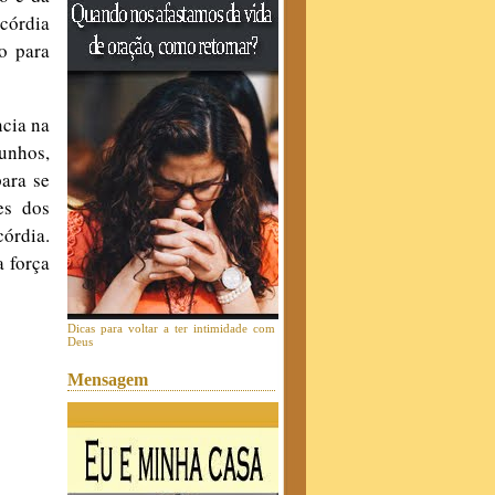
icórdia
o para
ncia na
unhos,
para se
es dos
órdia.
a força
Dicas para voltar a ter intimidade com
Deus
Mensagem