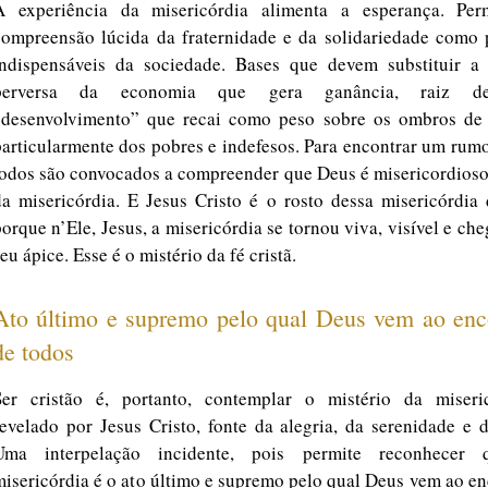
A experiência da misericórdia alimenta a esperança. Per
compreensão lúcida da fraternidade e da solidariedade como p
indispensáveis da sociedade. Bases que devem substituir a 
perversa da economia que gera ganância, raiz 
“desenvolvimento” que recai como peso sobre os ombros de 
particularmente dos pobres e indefesos. Para encontrar um rum
todos são convocados a compreender que Deus é misericordioso
da misericórdia. E Jesus Cristo é o rosto dessa misericórdia
porque n’Ele, Jesus, a misericórdia se tornou viva, visível e ch
eu ápice. Esse é o mistério da fé cristã.
Ato último e supremo pelo qual Deus vem ao enc
de todos
Ser cristão é, portanto, contemplar o mistério da miseric
revelado por Jesus Cristo, fonte da alegria, da serenidade e 
Uma interpelação incidente, pois permite reconhecer
misericórdia é o ato último e supremo pelo qual Deus vem ao e