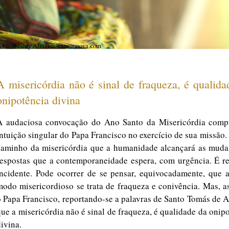
oto: Wesley Almeida/cancaonova.com
A misericórdia não é sinal de fraqueza, é qualida
onipotência divina
A audaciosa convocação do Ano Santo da Misericórdia comp
intuição singular do Papa Francisco no exercício de sua missão.
caminho da misericórdia que a humanidade alcançará as muda
respostas que a contemporaneidade espera, com urgência. É r
incidente. Pode ocorrer de se pensar, equivocadamente, que a
modo misericordioso se trata de fraqueza e conivência. Mas, a
o Papa Francisco, reportando-se a palavras de Santo Tomás de 
que a misericórdia não é sinal de fraqueza, é qualidade da onip
ivina.