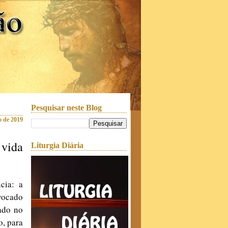
Pesquisar neste Blog
o de 2019
 vida
Liturgia Diária
cia: a
vocado
ado no
, para