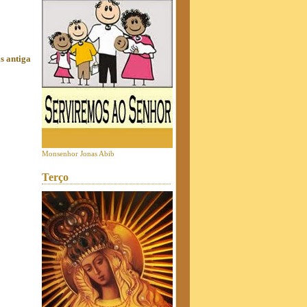
s antiga
Monsenhor Jonas Abib
Terço