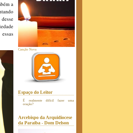
ambém a
ntando
a desse
iedade
 essas
Canção Nova
Espaço do Leitor
É realmente difícil fazer uma
oração?
Arcebispo da Arquidiocese
da Paraíba - Dom Delson