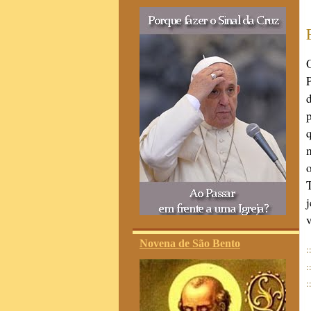
v
Novena de São Bento
:
:
: