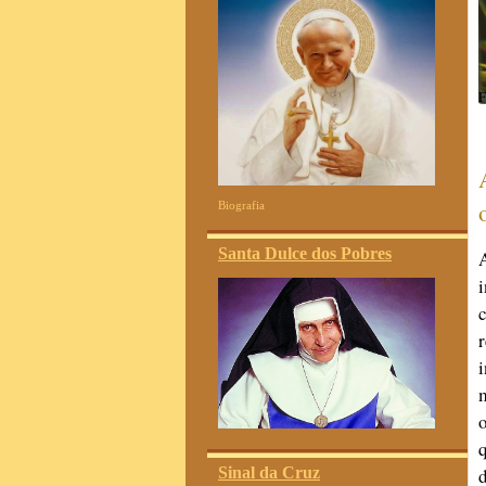
F
Biografia
Santa Dulce dos Pobres
Sinal da Cruz
d