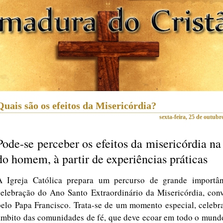
Quais são os efeitos da Misericórdia?
sexta-feira, 25 de outubr
Pode-se perceber os efeitos da misericórdia na
do homem, à partir de experiências práticas
A Igreja Católica prepara um percurso de grande importân
celebração do Ano Santo Extraordinário da Misericórdia, con
pelo Papa Francisco. Trata-se de um momento especial, celebr
âmbito das comunidades de fé, que deve ecoar em todo o mundo