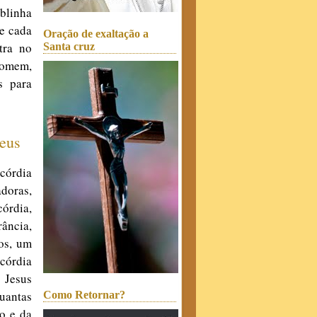
ublinha
de cada
Oração de exaltação a
tra no
Santa cruz
homem,
s para
Deus
icórdia
doras,
órdia,
ância,
sos, um
icórdia
 Jesus
uantas
Como Retornar?
o e da