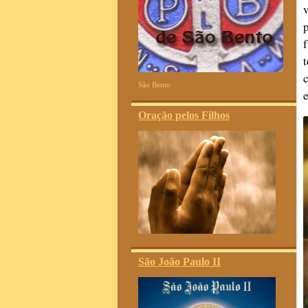
São Bento
Oração pelos Filhos
São João Paulo II