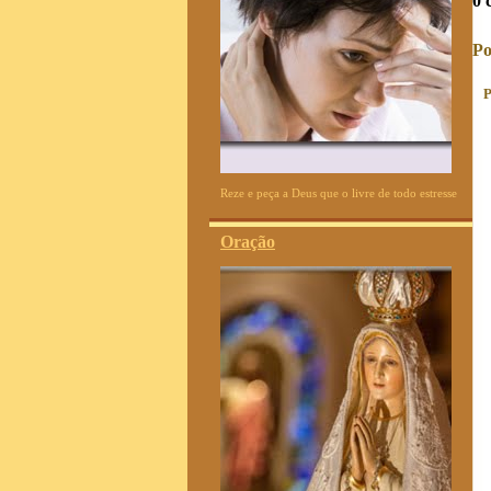
0 
Po
P
Reze e peça a Deus que o livre de todo estresse
Oração