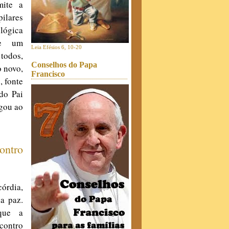
mite a
ilares
lógica
de um
Leia Efésios 6, 10-20
todos,
Conselhos do Papa
o novo,
Francisco
, fonte
 do Pai
egou ao
ontro
órdia,
da paz.
 que a
ncontro