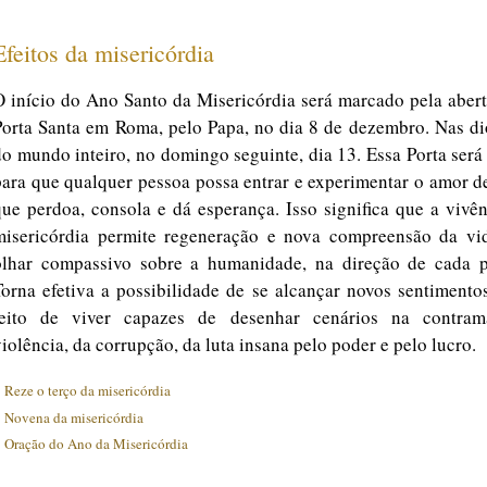
Efeitos da misericórdia
O início do Ano Santo da Misericórdia será marcado pela aber
Porta Santa em Roma, pelo Papa, no dia 8 de dezembro. Nas di
do mundo inteiro, no domingo seguinte, dia 13. Essa Porta será
para que qualquer pessoa possa entrar e experimentar o amor 
que perdoa, consola e dá esperança. Isso significa que a vivê
misericórdia permite regeneração e nova compreensão da vi
olhar compassivo sobre a humanidade, na direção de cada p
Torna efetiva a possibilidade de se alcançar novos sentiment
jeito de viver capazes de desenhar cenários na contra
iolência, da corrupção, da luta insana pelo poder e pelo lucro.
: Reze o terço da misericórdia
: Novena da misericórdia
: Oração do Ano da Misericórdia