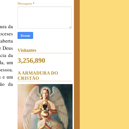
Mensagem
*
tura da
oceses
 aberta
de Deus
Visitantes
ncia da
3,256,890
da, um
essoa.
A ARMADURA DO
os e um
CRISTÃO
mão da