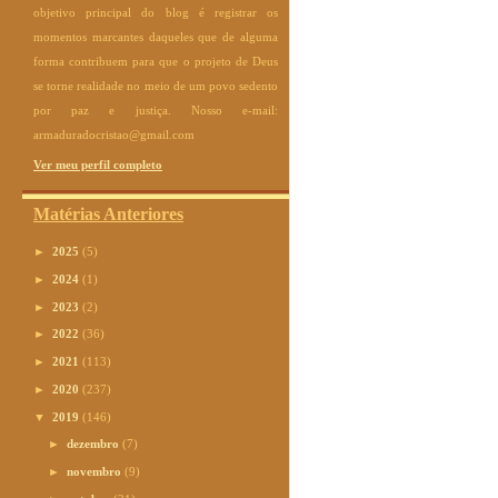
objetivo principal do blog é registrar os
momentos marcantes daqueles que de alguma
forma contribuem para que o projeto de Deus
se torne realidade no meio de um povo sedento
por paz e justiça. Nosso e-mail:
armaduradocristao@gmail.com
Ver meu perfil completo
Matérias Anteriores
►
2025
(5)
►
2024
(1)
►
2023
(2)
►
2022
(36)
►
2021
(113)
►
2020
(237)
▼
2019
(146)
►
dezembro
(7)
►
novembro
(9)