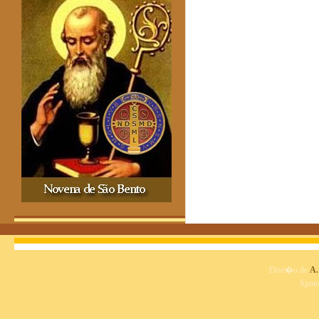
Dise�o de
A.
Spon