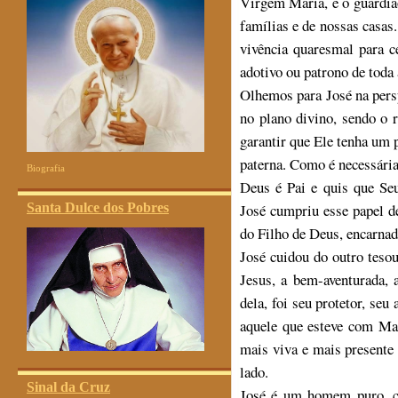
Virgem Maria, é o guardião
famílias e de nossas casas.
vivência quaresmal para c
adotivo ou patrono de toda 
Olhemos para José na pers
no plano divino, sendo o 
garantir que Ele tenha um p
paterna. Como é necessária
Biografia
Deus é Pai e quis que Se
José cumpriu esse papel d
Santa Dulce dos Pobres
do Filho de Deus, encarna
José cuidou do outro teso
Jesus, a bem-aventurada,
dela, foi seu protetor, seu
aquele que esteve com Mar
mais viva e mais presente
lado.
Sinal da Cruz
José é um homem puro, ca