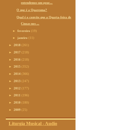
entendemos um pouc...
O que é a Quaresma?
Qual é o convite que a Quarta-feira de
Cinzas nos ...
►
fevereiro
(19)
►
janeiro
(11)
►
2018
(261)
►
2017
(218)
►
2016
(218)
►
2015
(352)
►
2014
(366)
►
2013
(247)
►
2012
(177)
►
2011
(196)
►
2010
(180)
►
2009
(25)
Liturgia Musical - Audio