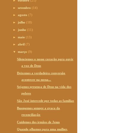
►
outubro
(21)
►
setembro
(14)
►
agosto
(7)
►
julho
(18)
►
junho
(11)
►
maio
(13)
►
abril
(7)
▼
março
(9)
Silenciemos o nosso coração para ouvir
a voz de Deus
Deixemos a verdadeira conversão
acontecer na nossa...
Sejamos presença de Deus na vida dos
pobres
São José intercede por todas as famílias
Busquemos sempre a graça da
reconciliação
Cuidemos dos irmãos de Jesus
Quando olhamos para uma mulher,