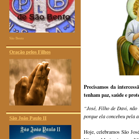
São Bento
Oração pelos Filhos
Precisamos da intercess
tenham paz, saúde e pro
“
José, Filho de Davi, não
porque ela concebeu pela 
São João Paulo II
Hoje, celebramos São José.