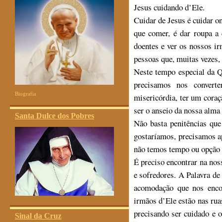
Jesus cuidando d’Ele.
Cuidar de Jesus é cuidar o
que comer, é dar roupa a 
doentes e ver os nossos ir
pessoas que, muitas vezes,
Neste tempo especial da Q
precisamos nos converte
Biografia
misericórdia, ter um cora
ser o anseio da nossa alma
Santa Dulce dos Pobres
Não basta penitências que
gostaríamos, precisamos a
não temos tempo ou opção d
É preciso encontrar na nos
e sofredores. A Palavra de
acomodação que nos enco
irmãos d’Ele estão nas ruas
precisando ser cuidado e o
Sinal da Cruz