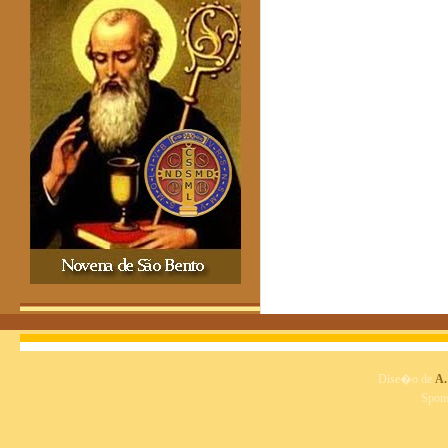
Dise�o de
A.
Spon