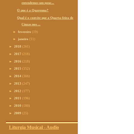
entendemos um pouc...
O que é a Quaresma?
Qual é o convite que a Quarta-feira de
Cinzas nos ...
►
fevereiro
(19)
►
janeiro
(11)
►
2018
(261)
►
2017
(218)
►
2016
(218)
►
2015
(352)
►
2014
(366)
►
2013
(247)
►
2012
(177)
►
2011
(196)
►
2010
(180)
►
2009
(25)
Liturgia Musical - Audio