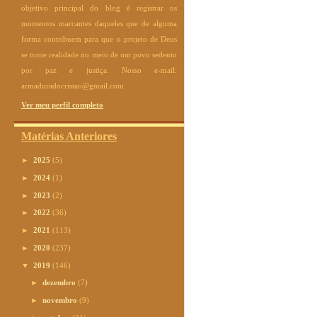
objetivo principal do blog é registrar os
momentos marcantes daqueles que de alguma
forma contribuem para que o projeto de Deus
se torne realidade no meio de um povo sedento
por paz e justiça. Nosso e-mail:
armaduradocristao@gmail.com
Ver meu perfil completo
Matérias Anteriores
►
2025
(5)
►
2024
(1)
►
2023
(2)
►
2022
(36)
►
2021
(113)
►
2020
(237)
▼
2019
(146)
►
dezembro
(7)
►
novembro
(9)