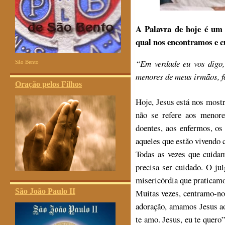
A Palavra de hoje é um
qual nos encontramos e c
“Em verdade eu vos digo,
São Bento
menores de meus irmãos, fo
Oração pelos Filhos
Hoje, Jesus está nos most
não se refere aos menore
doentes, aos enfermos, os
aqueles que estão vivendo
Todas as vezes que cuida
precisa ser cuidado. O jul
misericórdia que praticamo
São João Paulo II
Muitas vezes, centramo-n
adoração, amamos Jesus ao
te amo. Jesus, eu te quero