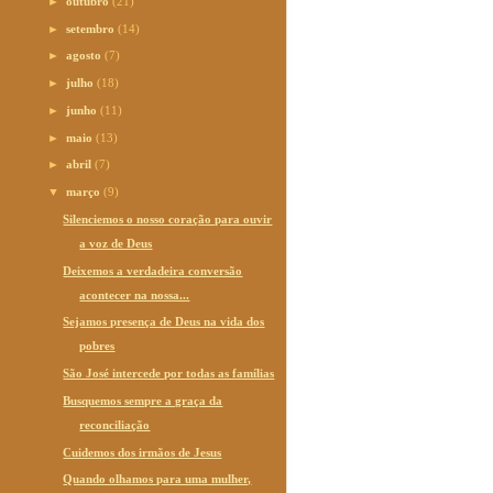
►
outubro
(21)
►
setembro
(14)
►
agosto
(7)
►
julho
(18)
►
junho
(11)
►
maio
(13)
►
abril
(7)
▼
março
(9)
Silenciemos o nosso coração para ouvir
a voz de Deus
Deixemos a verdadeira conversão
acontecer na nossa...
Sejamos presença de Deus na vida dos
pobres
São José intercede por todas as famílias
Busquemos sempre a graça da
reconciliação
Cuidemos dos irmãos de Jesus
Quando olhamos para uma mulher,