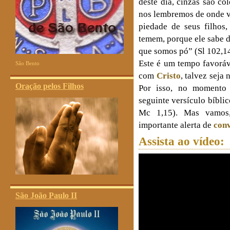
deste dia, cinzas são co
nos lembremos de onde 
piedade de seus filhos
temem, porque ele sabe d
que somos pó” (Sl 102,14
Este é um tempo favoráv
São Bento
com
Cristo
, talvez seja
Oração pelos Filhos
Por isso, no momento
seguinte versículo bíbli
Mc 1,15). Mas vamos, 
importante alerta de
con
Assista ao vídeo:
São João Paulo II