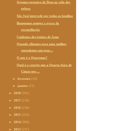
Sejamos presença de Deus na vida dos
pobres
São José intercede por todas as famílias
Busquemos sempre a graça da
reconciliação
Cuidemos dos irmãos de Jesus
Quando olhamos para uma mulher,
entendemos um pouc...
O que é a Quaresma?
Qual é o convite que a Quarta-feira de
Cinzas nos ...
►
fevereiro
(19)
►
janeiro
(11)
►
2018
(261)
►
2017
(218)
►
2016
(218)
►
2015
(352)
►
2014
(366)
►
2013
(247)