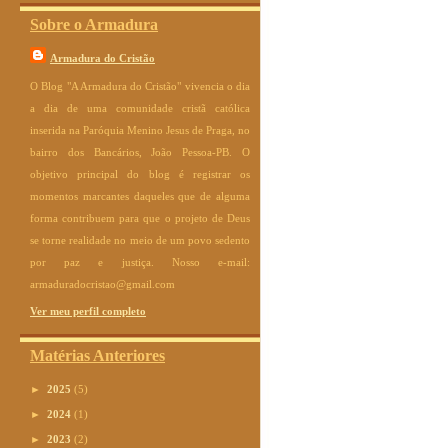
Sobre o Armadura
Armadura do Cristão
O Blog "A Armadura do Cristão" vivencia o dia
a dia de uma comunidade cristã católica
inserida na Paróquia Menino Jesus de Praga, no
bairro dos Bancários, João Pessoa-PB. O
objetivo principal do blog é registrar os
momentos marcantes daqueles que de alguma
forma contribuem para que o projeto de Deus
se torne realidade no meio de um povo sedento
por paz e justiça. Nosso e-mail:
armaduradocristao@gmail.com
Ver meu perfil completo
Matérias Anteriores
►
2025
(5)
►
2024
(1)
►
2023
(2)