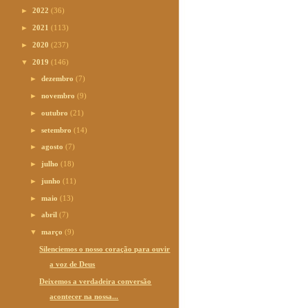
►
2022
(36)
►
2021
(113)
►
2020
(237)
▼
2019
(146)
►
dezembro
(7)
►
novembro
(9)
►
outubro
(21)
►
setembro
(14)
►
agosto
(7)
►
julho
(18)
►
junho
(11)
►
maio
(13)
►
abril
(7)
▼
março
(9)
Silenciemos o nosso coração para ouvir
a voz de Deus
Deixemos a verdadeira conversão
acontecer na nossa...