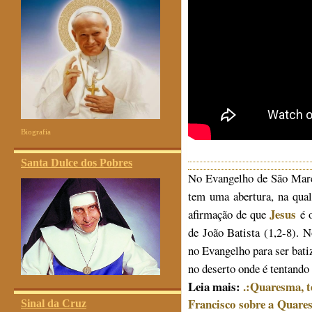
Biografia
Santa Dulce dos Pobres
No Evangelho de São Marco
tem uma abertura, na qual
Jesus
afirmação de que
é o
de João Batista (1,2-8). N
no Evangelho para ser batiz
no deserto onde é tentando
Leia mais:
.:Quaresma, t
Francisco sobre a Quare
Sinal da Cruz