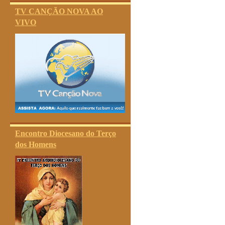
TV CANÇÃO NOVA AO
VIVO
Encontro Diocesano do Terço
dos Homens