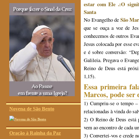
estar com Ele
.:O sign
Santa
São Mar
No Evangelho de
que se ouça a voz de Jes
conhecemos de outros Evan
Jesus colocada por esse eva
e é sobre conversão: “Dep
Galileia. Pregava o Evang
Reino de Deus está próxi
1,15).
Essa primeira fal
Marcos, pode ser d
1) Cumpriu-se o tempo –
Novena de São Bento
relacionadas à vinda do sal
2) O Reino de Deus está p
vem ao encontro de cada u
Oração à Rainha da Paz
3) Convertei-vos e crede 