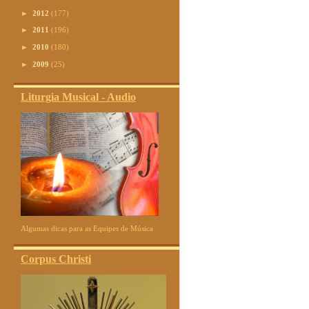
►
2012
(177)
►
2011
(196)
►
2010
(180)
►
2009
(25)
Liturgia Musical - Audio
Algumas dicas para as Equipes de Música
Corpus Christi