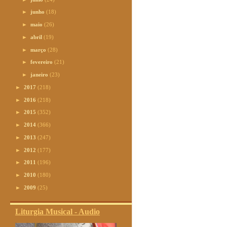
►
junho
(18)
►
maio
(26)
►
abril
(19)
►
março
(28)
►
fevereiro
(21)
►
janeiro
(23)
►
2017
(218)
►
2016
(218)
►
2015
(352)
►
2014
(366)
►
2013
(247)
►
2012
(177)
►
2011
(196)
►
2010
(180)
►
2009
(25)
Liturgia Musical - Audio