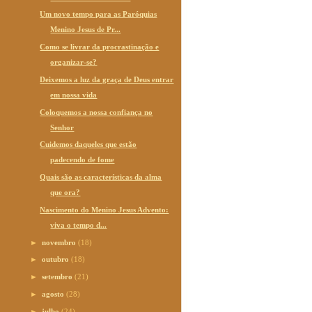
Um novo tempo para as Paróquias
Menino Jesus de Pr...
Como se livrar da procrastinação e
organizar-se?
Deixemos a luz da graça de Deus entrar
em nossa vida
Coloquemos a nossa confiança no
Senhor
Cuidemos daqueles que estão
padecendo de fome
Quais são as características da alma
que ora?
Nascimento do Menino Jesus Advento:
viva o tempo d...
►
novembro
(18)
►
outubro
(18)
►
setembro
(21)
►
agosto
(28)
►
julho
(24)