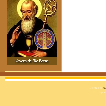
Dise�o de
A.
Spon