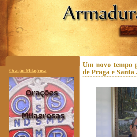
.
Um novo tempo p
Oração Milagrosa
de Praga e Santa 