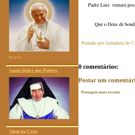
Padre Luiz tomará poss
Que o Deus de bondad
Postado por
Armadura do Cr
Biografia
0 comentários:
Santa Dulce dos Pobres
Postar um comentár
Postagem mais recente
Sinal da Cruz