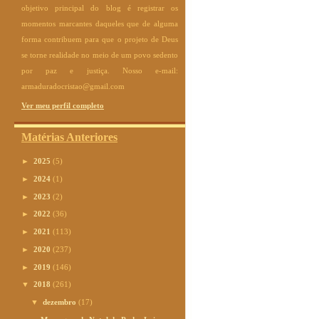
objetivo principal do blog é registrar os
momentos marcantes daqueles que de alguma
forma contribuem para que o projeto de Deus
se torne realidade no meio de um povo sedento
por paz e justiça. Nosso e-mail:
armaduradocristao@gmail.com
Ver meu perfil completo
Matérias Anteriores
►
2025
(5)
►
2024
(1)
►
2023
(2)
►
2022
(36)
►
2021
(113)
►
2020
(237)
►
2019
(146)
▼
2018
(261)
▼
dezembro
(17)