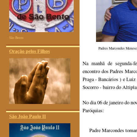
São Bento
Padres Marcondes Meneses
Oração pelos Filhos
Na manhã de segunda-fei
encontro dos Padres Marc
Praga - Bancários ) e Luiz
Socorro - bairro do Altip
No dia 06 de janeiro do no
Paróquias:
São João Paulo II
Padre Marcondes tomará 