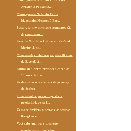
Mensagem de Natal do Padre Luiz
Antônio à Paróquia...
Mensagem de Natal do Padre
Marcondes Meneses à Par...
Pastorais, movimentos e segmentos são
Apresentados...
Auto de Natal das Crianças - Paróquia
Menino Jesu...
Missa em Ação de Graças pelos 18 anos
de Sacerdóci...
Jantar de Confraternização coroa os
10 anos de Tra...
As desculpas nos afastam da presença
do Senhor
Três cuidados para não perder a
produtividade no f...
Como se dividem as festas e os tempos
litúrgicos e...
Você sabe qual foi o primeiro
acontecimento do Adv...