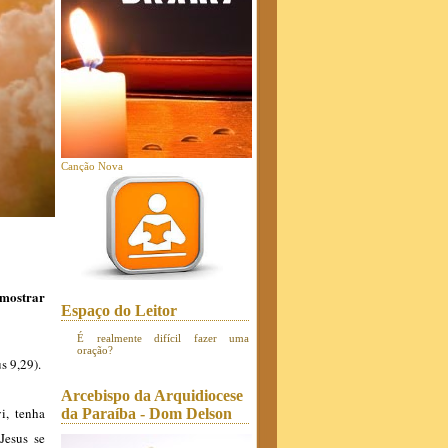
Canção Nova
 mostrar
Espaço do Leitor
É realmente difícil fazer uma
oração?
s 9,29).
Arcebispo da Arquidiocese
i, tenha
da Paraíba - Dom Delson
Jesus se