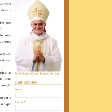
ode fazer
s deles e
bre para
.
tão como
é, porque
 física,
 estavam
idão, às
Dom Manoel Delson Pedreira da Cruz
da, Jesus
Fale conosco
 coração
Nome
u ser, a
E-mail
*
gar o que