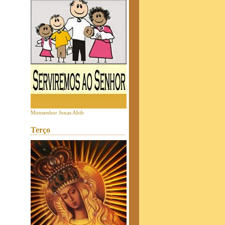
Monsenhor Jonas Abib
Terço