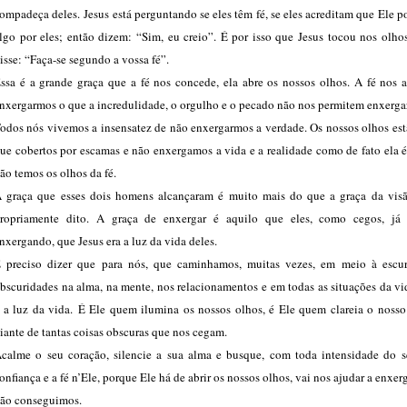
ompadeça deles. Jesus está perguntando se eles têm fé, se eles acreditam que Ele p
lgo por eles; então dizem: “Sim, eu creio”. É por isso que Jesus tocou nos olho
isse: “Faça-se segundo a vossa fé”.
ssa é a grande graça que a fé nos concede, ela abre os nossos olhos. A fé nos a
nxergarmos o que a incredulidade, o orgulho e o pecado não nos permitem enxergar
odos nós vivemos a insensatez de não enxergarmos a verdade. Os nossos olhos es
ue cobertos por escamas e não enxergamos a vida e a realidade como de fato ela 
ão temos os olhos da fé.
 graça que esses dois homens alcançaram é muito mais do que a graça da visão
ropriamente dito. A graça de enxergar é aquilo que eles, como cegos, já
nxergando, que Jesus era a luz da vida deles.
 preciso dizer que para nós, que caminhamos, muitas vezes, em meio à escur
bscuridades na alma, na mente, nos relacionamentos e em todas as situações da vi
 a luz da vida. É Ele quem ilumina os nossos olhos, é Ele quem clareia o nosso
iante de tantas coisas obscuras que nos cegam.
calme o seu coração, silencie a sua alma e busque, com toda intensidade do se
onfiança e a fé n’Ele, porque Ele há de abrir os nossos olhos, vai nos ajudar a enxer
ão conseguimos.