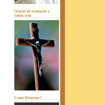
Oração de exaltação a
Santa cruz
Como Retornar?