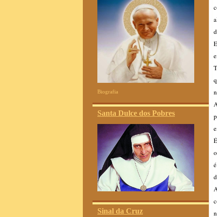
c
a
d
E
e
T
q
n
Biografia
A
Santa Dulce dos Pobres
p
e
É
o
é
d
A
c
Sinal da Cruz
n