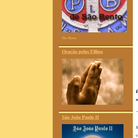
São Bento
Oração pelos Filhos
É
a
“
São João Paulo II
S
c