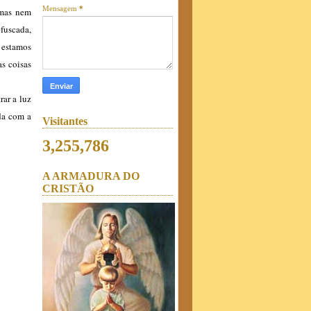
Mensagem
*
 mas nem
fuscada,
 estamos
s coisas
rar a luz
da com a
Visitantes
3,255,786
A ARMADURA DO
CRISTÃO