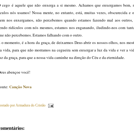
 cego é aquele que não enxerga a si mesmo. Achamos que enxergamos bem,
culos nós usamos! Nossa mente, no entanto, está, muitas vezes, obscurecida e o
em nos enxergamos, não percebemos quando estamos fazendo mal aos outros,
endo ridículos com nós mesmos, estamos nos enganando, iludindo-nos com tanta
ue não percebemos. Estamos falhando com o outro.
 o momento, é a hora da graça, de deixarmos Deus abrir os nossos olhos, nos most
a vida, para que não morramos na cegueira sem enxergar a luz da vida e ver a vi
uz da graça, para que a nossa vida caminhe na direção do Céu e da eternidade.
eus abençoe você!
Canção Nova
onte:
ostado por
Armadura do Cristão
comentários: