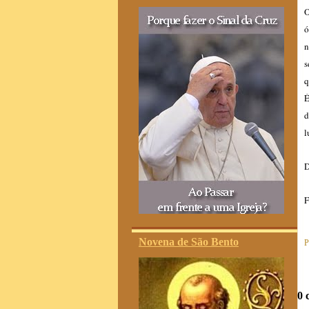
O
ó
n
s
q
É
d
l
D
F
Novena de São Bento
P
0 