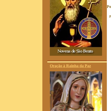
Po
P
Oração à Rainha da Paz