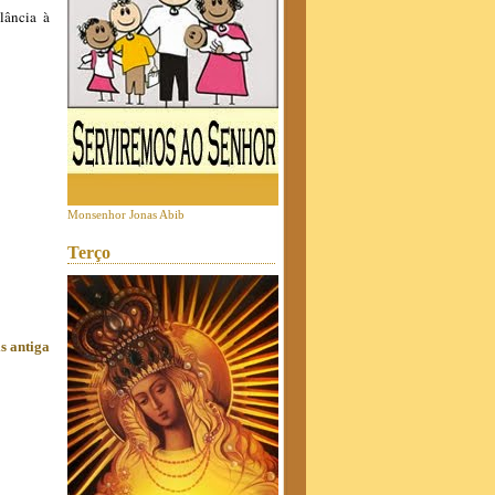
lância à
Monsenhor Jonas Abib
Terço
s antiga