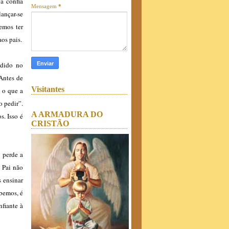
a confia
Mensagem
*
ançar-se
vemos ter
os pais.
edido no
Antes de
Visitantes
 o que a
o pedir”.
A ARMADURA DO
. Isso é
CRISTÃO
 perde a
 Pai não
s ensinar
bemos, é
fiante à