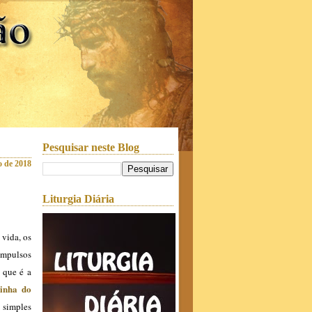
Pesquisar neste Blog
o de 2018
Liturgia Diária
 vida, os
 impulsos
 que é a
inha do
 simples