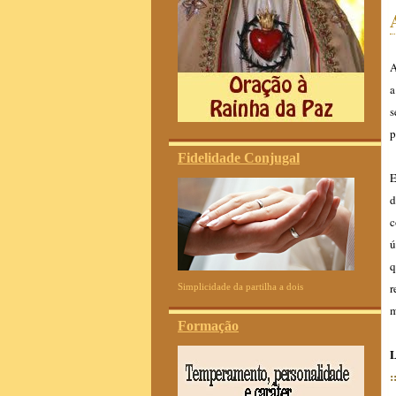
A
a
s
p
Fidelidade Conjugal
E
d
c
ú
q
r
Simplicidade da partilha a dois
m
Formação
L
: