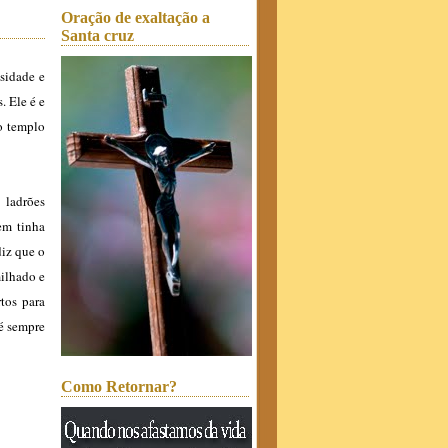
Oração de exaltação a
Santa cruz
sidade e
 Ele é e
o templo
 ladrões
em tinha
diz que o
milhado e
tos para
 é sempre
Como Retornar?