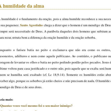
A humildade da alma
 humildade é o fundamento da oração, pois a alma humilde reconhece a sua neces
Santo Agostinho
 sua pequenez.
chega a dizer que o homem é um mendigo de Deus.
empre será necessitado de Deus. A parábola daqueles dois homens que subiram a
ara rezar, retrata bem a diferença da oração humilde e da oração soberba.
nquanto o fariseu batia no peito e exclamava que não era como os outros,
esonestos, adúlteros e nem como aquele publicano. Ao contrário, o publicano n
oragem de levantar os olhos e batia no peito pedindo perdão pelos pecados. Jesus 
ltimo voltou para casa justificado e o outro não, pois aquele que se exalta será hu
uem se humilha será exaltado (cf. Lc 18,9-14). Somente os humildes estão aber
eceber algo, porque os soberbos já estão cheios e não precisam de nada. O humilde
endigo de Deus e de seus dons.
eia mais:
:Quantas vezes você mesmo foi o seu maior inimigo?