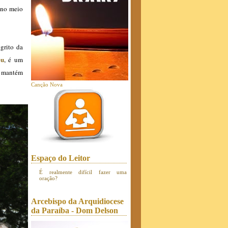
 no meio
grito da
éu
, é um
e mantém
Canção Nova
Espaço do Leitor
É realmente difícil fazer uma
oração?
Arcebispo da Arquidiocese
da Paraíba - Dom Delson