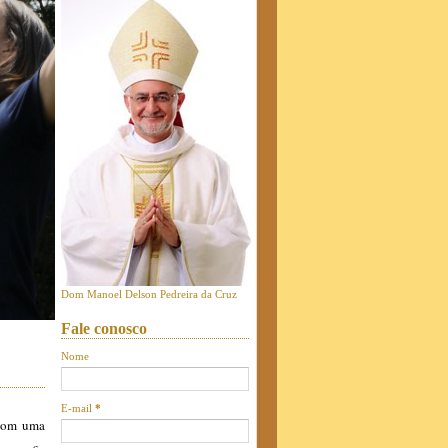
Dom Manoel Delson Pedreira da Cruz
Fale conosco
Nome
E-mail
*
 com uma