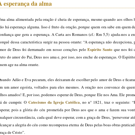
A esperança da alma
ma alma alimentada pela oração é cheia de esperança, mesmo quando aos olhos
ão há esperança alguma. Isso é fruto da oração, porque quem ora sabe em quem de
onfiança que gera a esperança. A Carta aos Romanos (cf.: Rm 5,5) ajuda-nos a en
orquê dessa característica surgir na pessoa orante: “A esperança não decepciona,
Espírito Santo
mor de Deus foi derramado em nosso corações pelo
que nos foi 
ruto do amor do Pai, Deus nos ama e, por isso, nos enche de esperanças. O Espírit
uem age na alma orante.
uando Adão e Eva pecaram, eles deixaram de escolher pelo amor de Deus e ficara
m um amor egoísta, voltados para eles mesmos. A oração nos convence de que
ilhos amados! E, por isso, podemos esperar de Deus, porque Ele nos Ama. Ele prom
Catecismo da Igreja Católica
á de cumprir. O
, no n° 1821, traz o seguinte: 
sperar, pois a glória do céu prometida por Deus aos que o ama e fazem sua von
ualquer circunstância, cada qual deve esperar, com a graça de Deus, ‘perseverar até
lcançar a alegria do céu como recompensa eterna de Deus pelas boas obras pratica
raça de Cristo”.