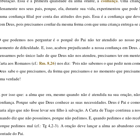
confiança
ribulação. Essa é a primeira qualidade da alma orante, a
. Uma crianç
lenamente nos seus pais, porque, ela, durante sua vida, experimentou que pode l
uma confiança filial por conta das atitudes dos pais. Essa é a confiança que de
om Deus, pois precisamos confiar da mesma forma com que uma criança entrega-se a
 que podemos nos perguntar é o porquê do Pai não ter atendido ao nosso p
omento de dificuldade. E, isso, acabou prejudicando a nossa confiança em Deus. 
ensarmos pelo único lado de que Deus não nos atendeu, precisamos ter em mente
Rm. 8,26
arta aos Romanos (cf.:
) nos diz: ‘Pois não sabemos o que pedir nem com
eus sabe o que precisamos, da forma que precisamos e no momento que precisamos
ma verdade!
 por isso que: a alma que ora, mesmo quando não é atendida na sua oração, não
onfiança. Porque sabe que Deus conhece as suas necessidades. Deus é Pai e como
aria algo que não fosse levar seu filho à salvação. A Carta de Tiago continua a no
uando diz que não possuímos, porque não pedimos. E, quando pedimos e não rece
orque pedimos mal (cf.: Tg 4,2-3). A oração deve lançar a alma ao abandono con
ontade do Pai.