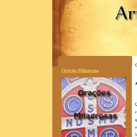
.
Oração Milagrosa
A
Q
e
q
o
M