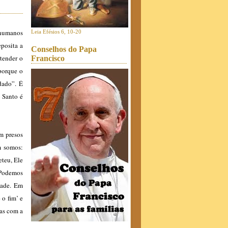
 humanos
Leia Efésios 6, 10-20
posita a
Conselhos do Papa
tender o
Francisco
 porque o
dado”. É
o Santo é
m presos
m somos:
eteu, Ele
“Podemos
tade. Em
 o fim’ e
das com a