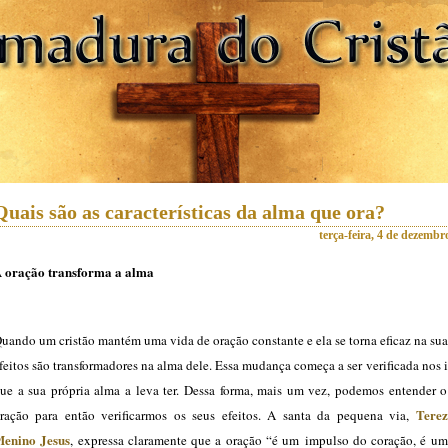
Quais são as características da alma que ora?
terça-feira, 4 de dezembr
 oração transforma a alma
uando um cristão mantém uma vida de oração constante e ela se torna eficaz na sua
feitos são transformadores na alma dele. Essa mudança começa a ser verificada nos
ue a sua própria alma a leva ter. Dessa forma, mais um vez, podemos entender o
Terez
ração para então verificarmos os seus efeitos. A santa da pequena via,
enino Jesus
, expressa claramente que a oração “é um impulso do coração, é um