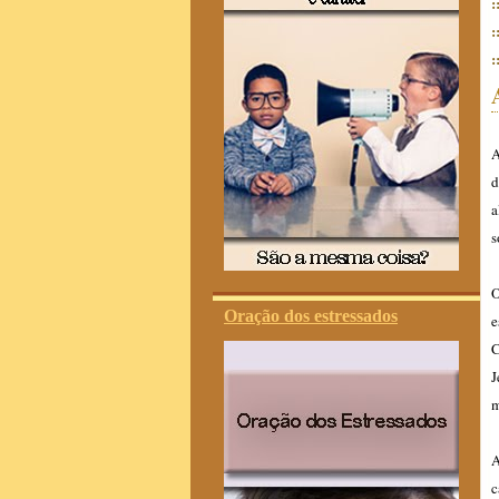
:
:
:
A
d
a
s
Oração dos estressados
e
C
J
m
A
c