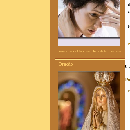
d
e
F
P
Reze e peça a Deus que o livre de todo estresse
Oração
0 
Po
P