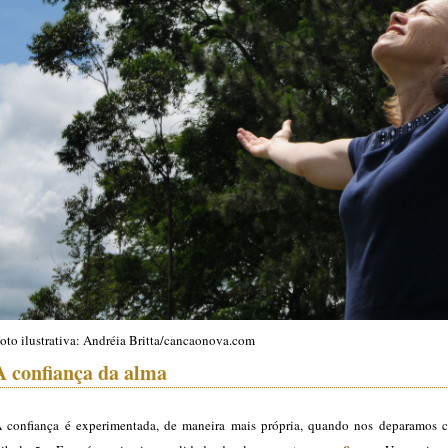
oto ilustrativa: Andréia Britta/cancaonova.com
A confiança da alma
 confiança é experimentada, de maneira mais própria, quando nos deparamos