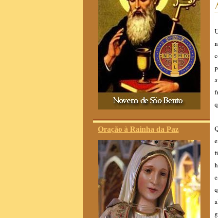
U
n
c
p
a
f
q
Q
Oração à Rainha da Paz
e
f
h
e
q
a
g