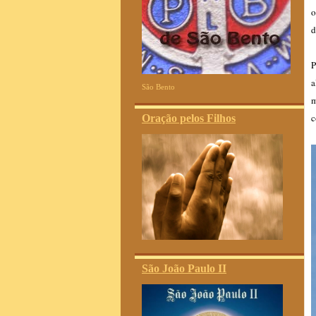
o
d
P
a
São Bento
m
c
Oração pelos Filhos
São João Paulo II