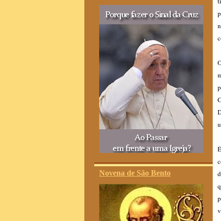
t
p
n
c
O
m
p
C
D
u
É
c
Novena de São Bento
d
q
p
v