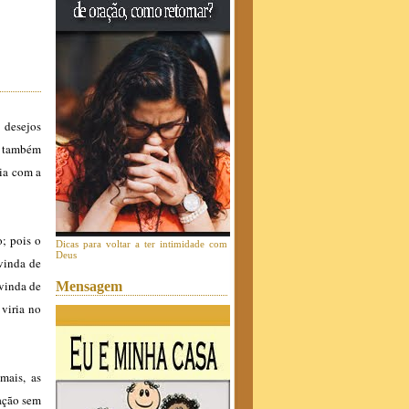
 desejos
, também
cia com a
; pois o
Dicas para voltar a ter intimidade com
Deus
 vinda de
 vinda de
Mensagem
viria no
mais, as
ração sem