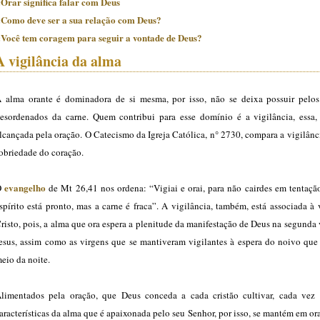
:Orar significa falar com Deus
:Como deve ser a sua relação com Deus?
:Você tem coragem para seguir a vontade de Deus?
A vigilância da alma
 alma orante é dominadora de si mesma, por isso, não se deixa possuir pelos
esordenados da carne. Quem contribui para esse domínio é a vigilância, essa
lcançada pela oração. O Catecismo da Igreja Católica, n° 2730, compara a vigilân
obriedade do coração.
evangelho
O
de Mt 26,41 nos ordena: “Vigiai e orai, para não cairdes em tentação
spírito está pronto, mas a carne é fraca”. A vigilância, também, está associada à
risto, pois, a alma que ora espera a plenitude da manifestação de Deus na segunda
esus, assim como as virgens que se mantiveram vigilantes à espera do noivo que 
eio da noite.
limentados pela oração, que Deus conceda a cada cristão cultivar, cada vez 
aracterísticas da alma que é apaixonada pelo seu Senhor, por isso, se mantém em o