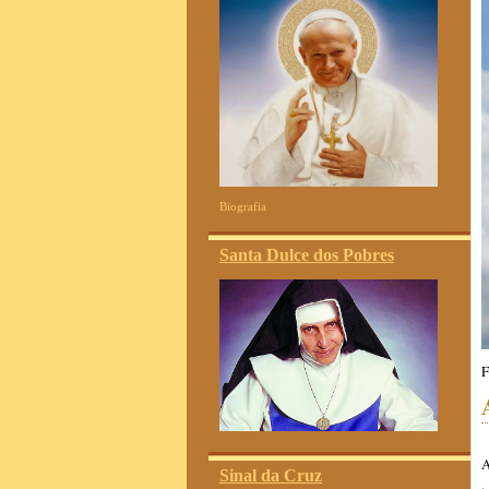
Biografia
Santa Dulce dos Pobres
F
A
Sinal da Cruz