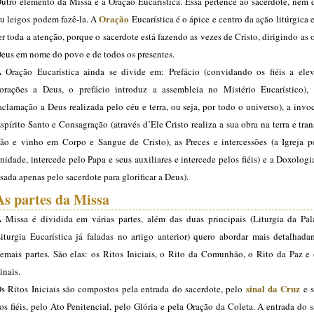
utro elemento da Missa é a Oração Eucarística. Essa pertence ao sacerdote, nem 
Oração
u leigos podem fazê-la. A
Eucarística é o ápice e centro da ação litúrgica 
er toda a atenção, porque o sacerdote está fazendo as vezes de Cristo, dirigindo as 
eus em nome do povo e de todos os presentes.
 Oração Eucarística ainda se divide em: Prefácio (convidando os fiéis a ele
orações a Deus, o prefácio introduz a assembleia no Mistério Eucarístico),
aclamação a Deus realizada pelo céu e terra, ou seja, por todo o universo), a inv
spírito Santo e Consagração (através d’Ele Cristo realiza a sua obra na terra e tra
ão e vinho em Corpo e Sangue de Cristo), as Preces e intercessões (a Igreja p
nidade, intercede pelo Papa e seus auxiliares e intercede pelos fiéis) e a Doxologia
sada apenas pelo sacerdote para glorificar a Deus).
As partes da Missa
 Missa é dividida em várias partes, além das duas principais (Liturgia da Pal
iturgia Eucarística já faladas no artigo anterior) quero abordar mais detalhada
emais partes. São elas: os Ritos Iniciais, o Rito da Comunhão, o Rito da Paz e 
inais.
sinal da Cruz
s Ritos Iniciais são compostos pela entrada do sacerdote, pelo
e s
os fiéis, pelo Ato Penitencial, pelo Glória e pela Oração da Coleta. A entrada do 