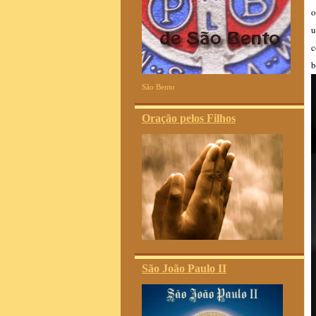
o
u
c
b
São Bento
Oração pelos Filhos
São João Paulo II