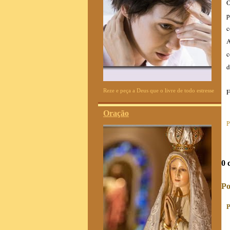
O
p
c
A
c
d
F
Reze e peça a Deus que o livre de todo estresse
Oração
P
0 
Po
P