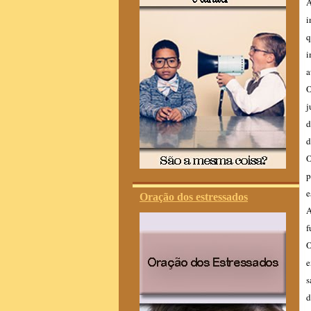
A
i
q
i
a
O
j
d
d
O
p
e
Oração dos estressados
A
f
O
e
s
d