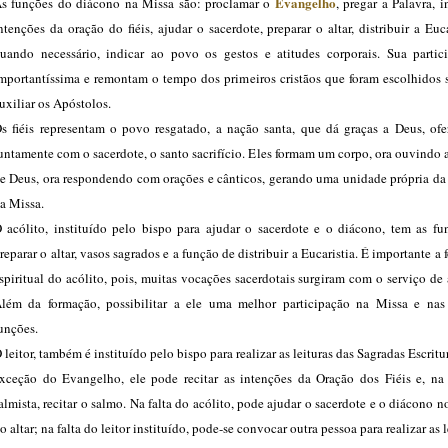
Evangelho
s funções do diácono na Missa são: proclamar o
, pregar a Palavra, i
ntenções da oração do fiéis, ajudar o sacerdote, preparar o altar, distribuir a Euca
uando necessário, indicar ao povo os gestos e atitudes corporais. Sua partic
mportantíssima e remontam o tempo dos primeiros cristãos que foram escolhidos s
uxiliar os Apóstolos.
s fiéis representam o povo resgatado, a nação santa, que dá graças a Deus, ofe
untamente com o sacerdote, o santo sacrifício. Eles formam um corpo, ora ouvindo 
e Deus, ora respondendo com orações e cânticos, gerando uma unidade própria da 
a Missa.
 acólito, instituído pelo bispo para ajudar o sacerdote e o diácono, tem as fu
reparar o altar, vasos sagrados e a função de distribuir a Eucaristia. É importante a
spiritual do acólito, pois, muitas vocações sacerdotais surgiram com o serviço de 
lém da formação, possibilitar a ele uma melhor participação na Missa e nas
unções.
 leitor, também é instituído pelo bispo para realizar as leituras das Sagradas Escrit
xceção do Evangelho, ele pode recitar as intenções da Oração dos Fiéis e, na 
almista, recitar o salmo. Na falta do acólito, pode ajudar o sacerdote e o diácono n
o altar; na falta do leitor instituído, pode-se convocar outra pessoa para realizar as l