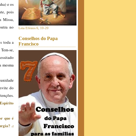
nha) e os
te, pois
a Missa,
ontra no
Leia Efésios 6, 10-20
Conselhos do Papa
is toda a
Francisco
. Tem-se,
cessitado
 a mesma
a unidade
onvite do
ntenções.
Espírito
or que é
turgia?
.: