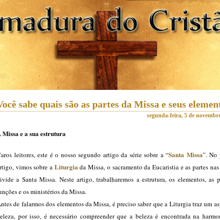
Você sabe quais são as partes da Missa e seus elemen
segunda-feira, 5 de novembr
 Missa e a sua estrutura
Santa Missa
aros leitores, este é o nosso segundo artigo da série sobre a “
”. No 
Liturgia
rtigo, vimos sobre a
da Missa, o sacramento da Eucaristia e as partes nas
ivide a Santa Missa. Neste artigo, trabalharemos a estrutura, os elementos, as p
unções e os ministérios da Missa.
ntes de falarmos dos elementos da Missa, é preciso saber que a Liturgia traz um a
eleza, por isso, é necessário compreender que a beleza é encontrada na harmo