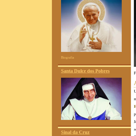
Biografia
Santa Dulce dos Pobres
F
U
m
E
p
J
s
Sinal da Cruz