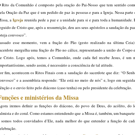
 Rito da Comunhão é composto pela oração do Pai-Nosso que tem sentido comu
ela Oração da Paz que é um pedido de paz às pessoas e para a Igreja. Nessa parte
Igreja
issa, a
reunida pede a paz e a unidade para si e para toda a humanidade.
eguido de Cristo que, após a ressurreição, deu aos seus apóstolos a saudação da pa
steja convosco”.
assado esse momento, vem a fração do Pão (gesto realizado na última Ceia
acerdote mergulha uma fração do Pão no cálice, representando a união do Corpo 
e Cristo. Logo após, temos a Comunhão, onde cada fiel recebe Jesus, é um
mportantíssimo, sendo assim, é necessário a consciência de tal atitude.
or fim, acontecem os Ritos Finais com a saudação do sacerdote que diz: “O Senho
onvosco” e a assembleia responde: “Ele está no meio de nós” e, logo em seguida,
ênção e o envio feito pelo diácono (caso tenha) ou pelo presidente da celebração.
Funções e ministérios da Missa
gora iremos definir as funções do diácono, do povo de Deus, do acólito, do le
almista e do coral. Como estamos entendendo que a Missa é, também, um banquete
 somos todos convidados d’Ele, nada melhor do que entender a função de ca
elebração.