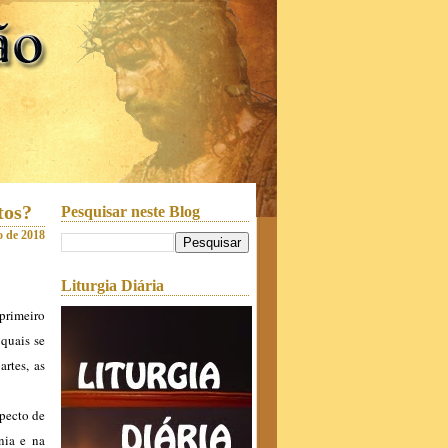
tos?
Pesquisar neste Blog
o de 2018
Liturgia Diária
primeiro
 quais se
artes, as
specto de
nia e na