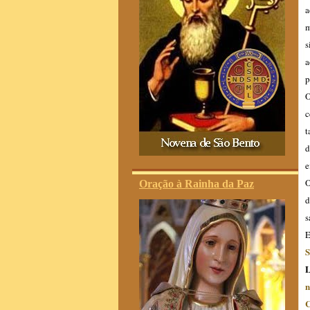
a
m
s
a
p
O
c
t
d
e
O
Oração à Rainha da Paz
d
s
E
S
L
n
C