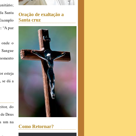
nitário;
 da Santa
Oração de exaltação a
 Exemplo
Santa cruz
z: “A paz
) onde o
e Sangue
 momento
r esteja
 se dá a
itor, do
 de Deus
da um na
Como Retornar?