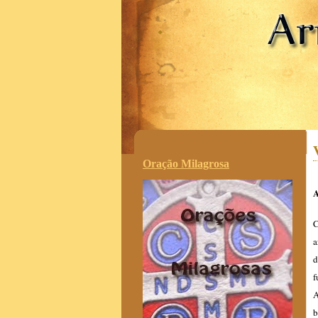
.
Oração Milagrosa
A
C
a
d
f
A
b