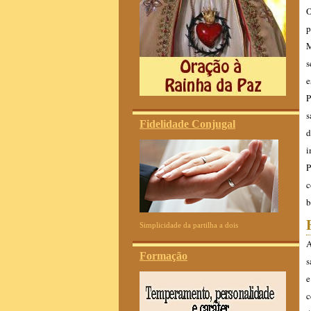
O
p
M
s
e
P
s
Fidelidade Conjugal
d
i
P
c
b
Simplicidade da partilha a dois
A
Formação
s
e
c