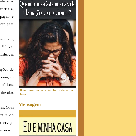
ndicar as
ristia e,
ipação é
ete para
recendo,
a Palavra
Liturgia
nções de
 formação
acólitos.
Dicas para voltar a ter intimidade com
 devidas
Deus
Mensagem
uras. Com
falta do
o serviço
eituras.