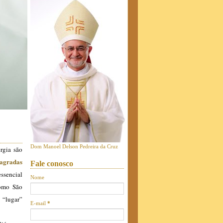
Dom Manoel Delson Pedreira da Cruz
rgia são
agradas
Fale conosco
essencial
Nome
como São
 “lugar”
E-mail
*