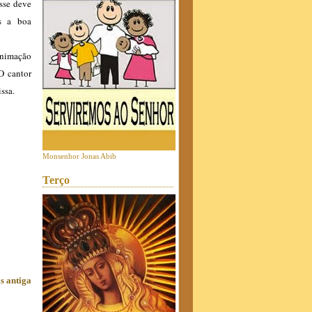
Esse deve
os a boa
 animação
 O cantor
ssa.
Monsenhor Jonas Abib
Terço
s antiga