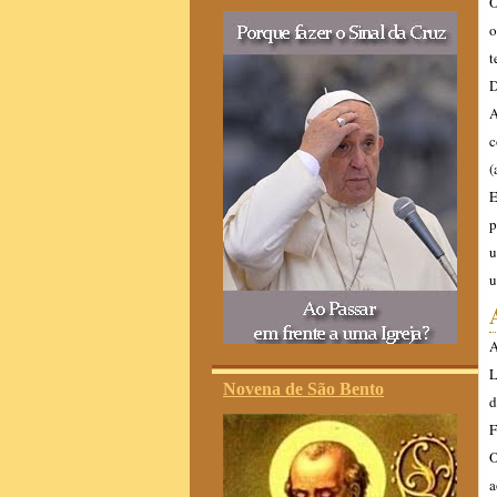
O
o
t
D
A
c
(
E
p
u
u
A
L
Novena de São Bento
d
F
O
a