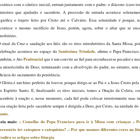
contece com o cântico inicial, entram juntamente com o padre: o diácono (caso te
inistros que ajudarão o sacerdote. A procissão de entrada acontece solenemen
ignifica o trajeto feito por Cristo até o Calvário. Essa solenidade é porque, n
contece o mesmo sacrifício de Jesus, porém, agora, sobre o altar que se enc
resbitério.
 sinal da Cruz e saudação aos fiéis são os ritos introdutórios da Santa Missa, po
Santíssima Trindade
elebração acontece no espaço da
, afirma o Papa Francisco
Penitencial
ambém, o Ato
que é um convite ao fiel para reconhecer-se pecador e ne
a misericórdia de Deus; terminando com a absolvição do padre, no entanto, sem
ficácia do sacramento da penitência.
 Glória é um hino perfeito de louvor, porque dirige-se ao Pai e a Jesus Cristo pel
o Espírito Santo. E, finalizando os ritos iniciais, temos a Oração da Coleta, c
acerdote à oração e, nesse momento, cada fiel pode colocar interiormente suas i
ssa oração feita pelo sacerdote sempre é dirigida a Deus, por Cristo, na unidade do
anto
.
eia mais:
.: Conselho do Papa Francisco para ir à Missa com crianças
.: P
ecessário ter catequese e catequistas?
.: Por que usamos diferentes cores na li
onfira os artigos sobre liturgia