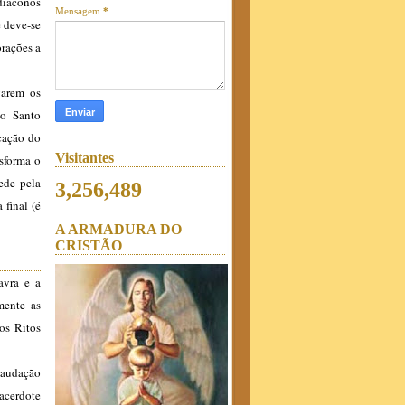
diáconos
Mensagem
*
e deve-se
orações a
varem os
 o Santo
ocação do
Visitantes
nsforma o
ede pela
3,256,489
 final (é
A ARMADURA DO
CRISTÃO
avra e a
mente as
os Ritos
audação
sacerdote