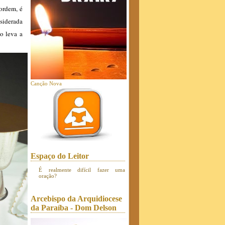
 ordem, é
siderada
o leva a
Canção Nova
Espaço do Leitor
É realmente difícil fazer uma
oração?
Arcebispo da Arquidiocese
da Paraíba - Dom Delson