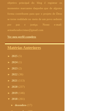
objetivo principal do blog é registrar os
momentos marcantes daqueles que de alguma
forma contribuem para que o projeto de Deus
se torne realidade no meio de um povo sedento
por paz e justiça. Nosso e-mail:
armaduradocristao@gmail.com
Ver meu perfil completo
Matérias Anteriores
►
2025
(5)
►
2024
(1)
►
2023
(2)
►
2022
(36)
►
2021
(113)
►
2020
(237)
►
2019
(146)
▼
2018
(261)
►
dezembro
(17)