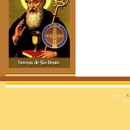
Dise�o de
A.
Spon