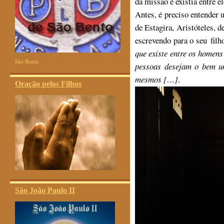
da missão e existia entre 
Antes, é preciso entender 
de Estagira, Aristóteles, d
escrevendo para o seu filh
que existe entre os homens
São Bento
pessoas desejam o bem u
mesmos […]
.
Oração pelos Filhos
São João Paulo II