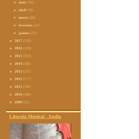
►
maio
(26)
►
abril
(19)
►
março
(28)
►
fevereiro
(21)
►
janeiro
(23)
►
2017
(218)
►
2016
(218)
►
2015
(352)
►
2014
(366)
►
2013
(247)
►
2012
(177)
►
2011
(196)
►
2010
(180)
►
2009
(25)
Liturgia Musical - Audio