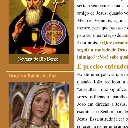
seria o seu bem e a sua sal
amigo de Jesus, quando vo
Mestre. Vejamos, agora,
mestre, para que passasse
am
para ser uma relação de
Leia mais:
::Que pecado
seguir a vontade de Deus
inimigo?
::Você sabe qual
É preciso entende
Existe uma palavra que de
Oração à Rainha da Paz
quando João reclinou a 
“auscultar”, que significa
vezes, utilizando aparel
João em direção a Jesus. 
examinar o Senhor por de
Jesus. Essa atitude já era 
coração, o de ter uma amiz