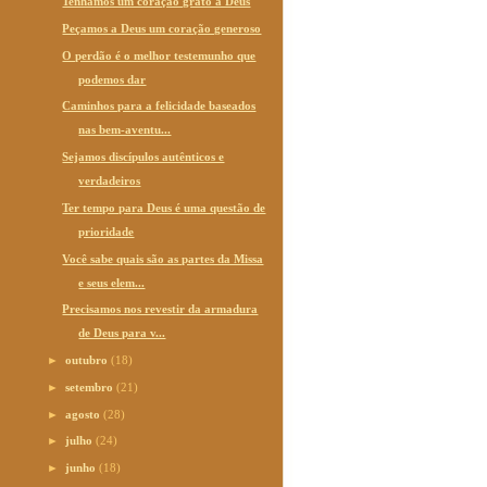
Tenhamos um coração grato a Deus
Peçamos a Deus um coração generoso
O perdão é o melhor testemunho que
podemos dar
Caminhos para a felicidade baseados
nas bem-aventu...
Sejamos discípulos autênticos e
verdadeiros
Ter tempo para Deus é uma questão de
prioridade
Você sabe quais são as partes da Missa
e seus elem...
Precisamos nos revestir da armadura
de Deus para v...
►
outubro
(18)
►
setembro
(21)
►
agosto
(28)
►
julho
(24)
►
junho
(18)