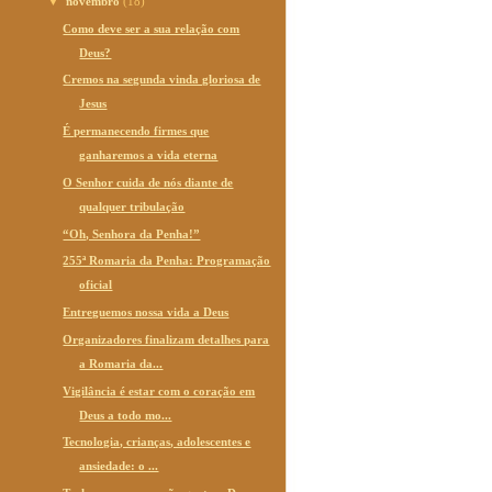
▼
novembro
(18)
Como deve ser a sua relação com
Deus?
Cremos na segunda vinda gloriosa de
Jesus
É permanecendo firmes que
ganharemos a vida eterna
O Senhor cuida de nós diante de
qualquer tribulação
“Oh, Senhora da Penha!”
255ª Romaria da Penha: Programação
oficial
Entreguemos nossa vida a Deus
Organizadores finalizam detalhes para
a Romaria da...
Vigilância é estar com o coração em
Deus a todo mo...
Tecnologia, crianças, adolescentes e
ansiedade: o ...