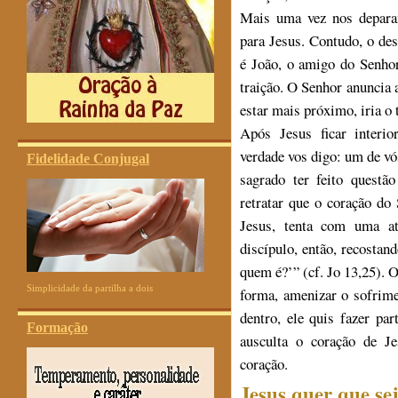
Mais uma vez nos depar
para Jesus. Contudo, o de
é João, o amigo do Senho
traição. O Senhor anuncia 
estar mais próximo, iria o t
Após Jesus ficar interi
verdade vos digo: um de vós
Fidelidade Conjugal
sagrado ter feito questão
retratar que o coração do
Jesus, tenta com uma a
discípulo, então, recostan
quem é?’” (cf. Jo 13,25). 
Simplicidade da partilha a dois
forma, amenizar o sofrime
dentro, ele quis fazer pa
Formação
ausculta o coração de J
coração.
Jesus quer que se