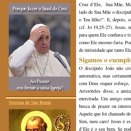
Cruz d’Ele, Sua Mãe, Ma
lado de Sua Mãe o discípu
o Teu filho!”. E, depois, 
(cf. Jo 19,25-27). Jesus,
para quem Ele confiava e t
como Ele mesmo faria. Pod
de intimidade que tanto El
Sigamos o exemplo
O discípulo João não cr
automática, mas certament
com Deus requer esforço, 
Aristóteles disse, a ami
exercitada. Um amigo sem
Novena de São Bento
busca de prazer ou inter
Aquele que foi chamado de
Sim, meu caro! Jesus é es
d’Ele é o seu bem. Se pod