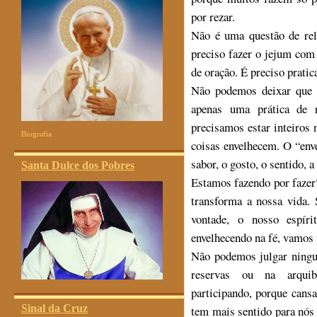
por rezar.
Não é uma questão de rela
preciso fazer o jejum com 
de oração. É preciso pratic
Não podemos deixar que a
apenas uma prática de ri
precisamos estar inteiros
Biografia
coisas envelhecem. O “enve
sabor, o gosto, o sentido, a 
Santa Dulce dos Pobres
Estamos fazendo por fazer
transforma a nossa vida.
vontade, o nosso espír
envelhecendo na fé, vamos p
Não podemos julgar ningu
reservas ou na arquib
participando, porque cans
Sinal da Cruz
tem mais sentido para nós