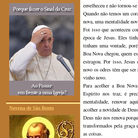
envelheceu e não tornou-se
Quando não temos um cora
nova, uma mentalidade nov
Foi isso que aconteceu co
época de Jesus. Eles tin
tinham uma vontade, poré
Boa Nova chegou, quem est
estragou. Por isso, Jesus
novo os odres têm que ser 
vinho novo.
Para acolher a Boa Nova 
Espírito nos traz, é pre
mentalidade, renovar aq
Novena de São Bento
acolher a novidade de Deus
Deus não nos renova porqu
transformados pela graça 
as coisas.