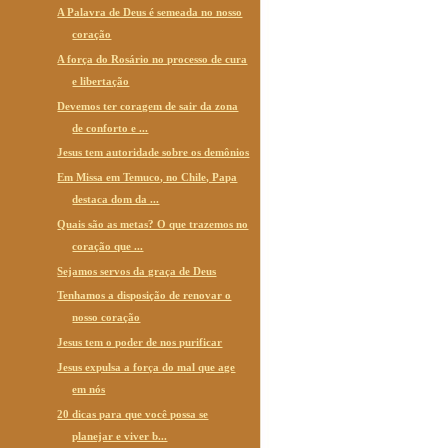
A Palavra de Deus é semeada no nosso
coração
A força do Rosário no processo de cura
e libertação
Devemos ter coragem de sair da zona
de conforto e ...
Jesus tem autoridade sobre os demônios
Em Missa em Temuco, no Chile, Papa
destaca dom da ...
Quais são as metas? O que trazemos no
coração que ...
Sejamos servos da graça de Deus
Tenhamos a disposição de renovar o
nosso coração
Jesus tem o poder de nos purificar
Jesus expulsa a força do mal que age
em nós
20 dicas para que você possa se
planejar e viver b...