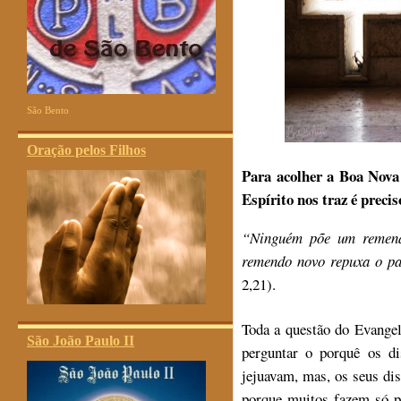
São Bento
Oração pelos Filhos
Para acolher a Boa Nova 
Espírito nos traz é precis
“
Ninguém põe um remend
remendo novo repuxa o pa
2,21).
Toda a questão do Evangel
São João Paulo II
perguntar o porquê os di
jejuavam, mas, os seus di
porque muitos fazem só po