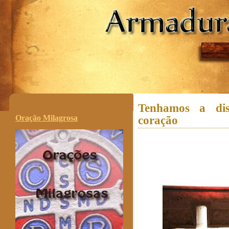
.
Tenhamos a dis
Oração Milagrosa
coração