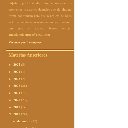
objetivo principal do blog é registrar os
momentos marcantes daqueles que de alguma
forma contribuem para que o projeto de Deus
se torne realidade no meio de um povo sedento
por paz e justiça. Nosso e-mail:
armaduradocristao@gmail.com
Ver meu perfil completo
Matérias Anteriores
►
2025
(5)
►
2024
(1)
►
2023
(2)
►
2022
(36)
►
2021
(113)
►
2020
(237)
►
2019
(146)
▼
2018
(261)
►
dezembro
(17)