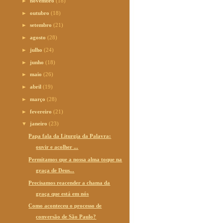
►
novembro
(18)
►
outubro
(18)
►
setembro
(21)
►
agosto
(28)
►
julho
(24)
►
junho
(18)
►
maio
(26)
►
abril
(19)
►
março
(28)
►
fevereiro
(21)
▼
janeiro
(23)
Papa fala da Liturgia da Palavra:
ouvir e acolher ...
Permitamos que a nossa alma toque na
graça de Deus...
Precisamos reacender a chama da
graça que está em nós
Como aconteceu o processo de
conversão de São Paulo?