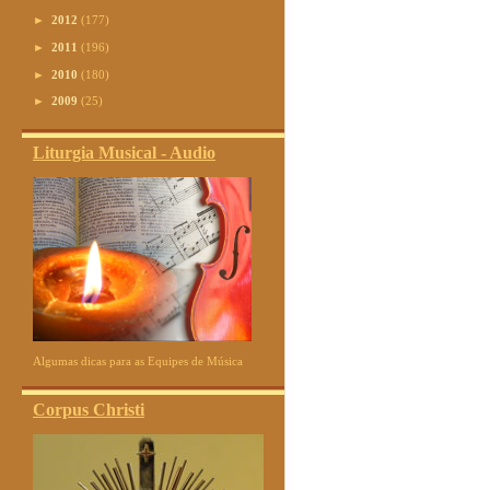
►
2012
(177)
►
2011
(196)
►
2010
(180)
►
2009
(25)
Liturgia Musical - Audio
Algumas dicas para as Equipes de Música
Corpus Christi