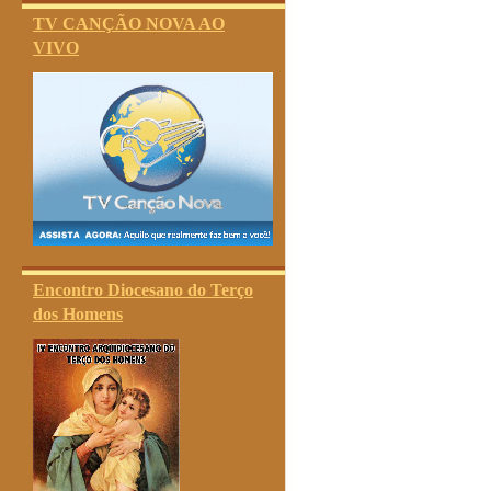
TV CANÇÃO NOVA AO
VIVO
Encontro Diocesano do Terço
dos Homens