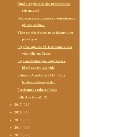
Qual o significado dos presentes dos
reis magos?
Um novo ano começou e quais são seus
planos, sonho...
Vício em eletrônicos pode desenvolver
patologias
Peçamos que em 2018 tenhamos uma
vida feliz em Cristo
Peça ao Senhor paz, esperança e
bênçãos para sua vida
Primeiro Angelus de 2018: Papa
lembra celebração d...
Precisamos conhecer Jesus
Feliz Ano Novo!!!!!!
►
2017
(218)
►
2016
(218)
►
2015
(352)
►
2014
(366)
►
2013
(247)