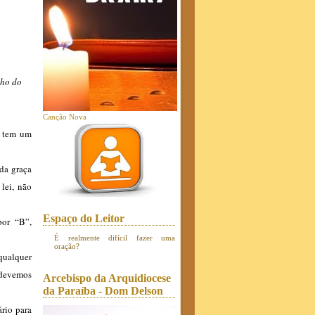
lho do
Canção Nova
do tem um
 da graça
lei, não
Espaço do Leitor
por “B”,
É realmente difícil fazer uma
oração?
 qualquer
 devemos
Arcebispo da Arquidiocese
da Paraíba - Dom Delson
ário para