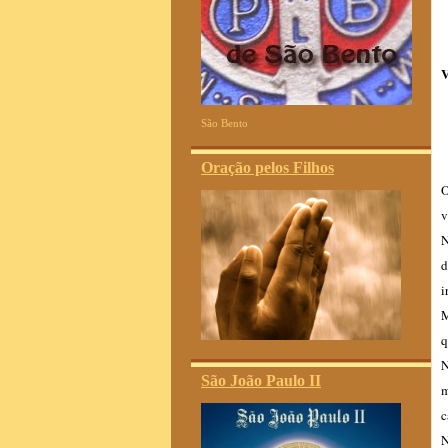
V
São Bento
Oração pelos Filhos
O
v
N
d
i
M
q
N
São João Paulo II
m
c
N