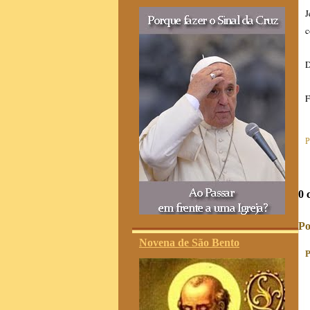
J
c
D
F
P
0 
Po
Novena de São Bento
P