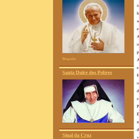
i
h
s
e
A
o
p
A
Biografia
e
Santa Dulce dos Pobres
H
o
d
c
P
É
n
d
Sinal da Cruz
v