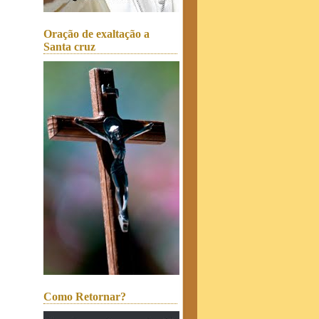
Oração de exaltação a
Santa cruz
Como Retornar?