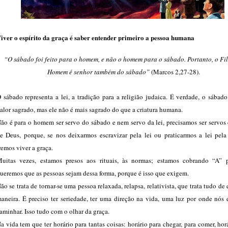
iver o espírito da graça é saber entender primeiro a pessoa humana
“
O sábado foi feito para o homem, e não o homem para o sábado. Portanto, o Fi
Homem é senhor também do sábado”
(Marcos 2,27-28).
 sábado representa a lei, a tradição para a religião judaica. É verdade, o sába
alor sagrado, mas ele não é mais sagrado do que a criatura humana.
ão é para o homem ser servo do sábado e nem servo da lei, precisamos ser servos
e Deus, porque, se nos deixarmos escravizar pela lei ou praticarmos a lei pela 
remos viver a graça.
uitas vezes, estamos presos aos rituais, às normas; estamos cobrando “A” 
ueremos que as pessoas sejam dessa forma, porque é isso que exigem.
ão se trata de tornar-se uma pessoa relaxada, relapsa, relativista, que trata tudo de
aneira. É preciso ter seriedade, ter uma direção na vida, uma luz por onde nós
aminhar. Isso tudo com o olhar da graça.
a vida tem que ter horário para tantas coisas: horário para chegar, para comer, hor