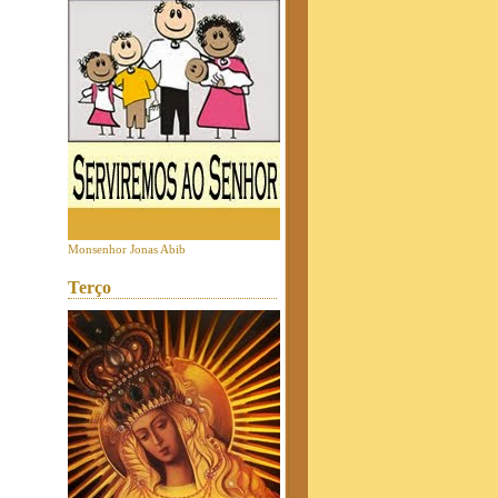
Monsenhor Jonas Abib
Terço