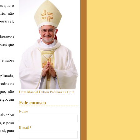
mos que o
ário, não
ossível;
relaxamos
issos que
 é saber
iplinada,
todos os
que, não
Dom Manoel Delson Pedreira da Cruz
terço, um
Fale conosco
Nome
salvar ou
a, o peso
E-mail
*
 si, para