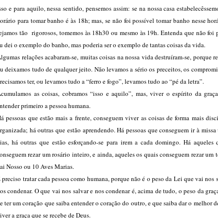
sso e para aquilo, nessa sentido, pensemos assim: se na nossa casa estabelecêsse
orário para tomar banho é às 18h; mas, se não foi possível tomar banho nesse hor
ejamos tão rigorosos, tomemos às 18h30 ou mesmo às 19h. Entenda que não foi p
u dei o exemplo do banho, mas poderia ser o exemplo de tantas coisas da vida.
lgumas relações acabaram-se, muitas coisas na nossa vida destruíram-se, porque 
u deixamos tudo de qualquer jeito. Não levamos a sério os preceitos, os comprom
recisamos ter, ou levamos tudo a “ferro e fogo”, levamos tudo ao “pé da letra”.
cumulamos as coisas, cobramos “isso e aquilo”, mas, viver o espírito da graça
ntender primeiro a pessoa humana.
á pessoas que estão mais a frente, conseguem viver as coisas de forma mais disc
rganizada; há outras que estão aprendendo. Há pessoas que conseguem ir à missa 
ias, há outras que estão esforçando-se para irem a cada domingo. Há aqueles 
onseguem rezar um rosário inteiro, e ainda, aqueles os quais conseguem rezar um 
ai Nosso ou 10 Aves Marias.
 preciso tratar cada pessoa como humana, porque não é o peso da Lei que vai nos 
os condenar. O que vai nos salvar e nos condenar é, acima de tudo, o peso da graç
e ter um coração que saiba entender o coração do outro, e que saiba dar o melhor de
iver a graça que se recebe de Deus.