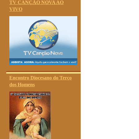
TV CANÇÃO NOVA AO
VIVO
Encontro Diocesano do Terço
dos Homens