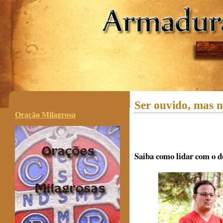
.
Ser ouvido, mas 
Oração Milagrosa
Saiba como lidar com o d