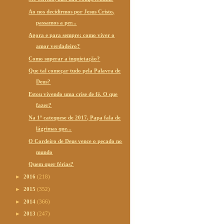
Ao nos decidirmos por Jesus Cristo,
passamos a per...
Agora e para sempre: como viver o
amor verdadeiro?
Como superar a inquietação?
Que tal começar tudo pela Palavra de
Deus?
Estou vivendo uma crise de fé. O que
fazer?
Na 1º catequese de 2017, Papa fala de
lágrimas que...
O Cordeiro de Deus vence o pecado no
mundo
Quem quer férias?
►
2016
(218)
►
2015
(352)
►
2014
(366)
►
2013
(247)