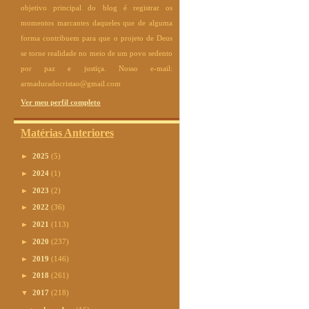
objetivo principal do blog é registrar os
momentos marcantes daqueles que de alguma
forma contribuem para que o projeto de Deus
se torne realidade no meio de um povo sedento
por paz e justiça. Nosso e-mail:
armaduradocristao@gmail.com
Ver meu perfil completo
Matérias Anteriores
►
2025
(5)
►
2024
(1)
►
2023
(2)
►
2022
(36)
►
2021
(113)
►
2020
(237)
►
2019
(146)
►
2018
(261)
▼
2017
(218)