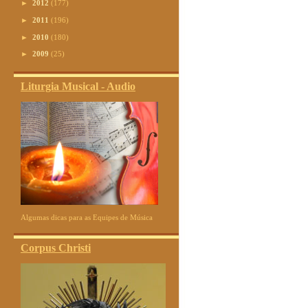
►
2012
(177)
►
2011
(196)
►
2010
(180)
►
2009
(25)
Liturgia Musical - Audio
Algumas dicas para as Equipes de Música
Corpus Christi