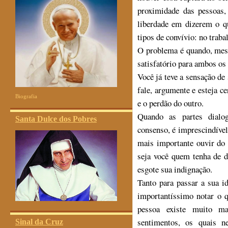
proximidade das pessoas,
liberdade em dizerem o 
tipos de convívio: no trab
O problema é quando, mes
satisfatório para ambos os 
Você já teve a sensação de
fale, argumente e esteja ce
Biografia
e o perdão do outro.
Quando as partes dialo
Santa Dulce dos Pobres
consenso, é imprescindíve
mais importante ouvir do 
seja você quem tenha de d
esgote sua indignação.
Tanto para passar a sua i
importantíssimo notar o 
pessoa existe muito m
sentimentos, os quais 
Sinal da Cruz