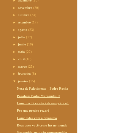
►
dezembro
(16)
►
novembro
(20)
►
outubro
(24)
►
setembro
(17)
►
agosto
(23)
►
julho
(17)
►
junho
(10)
►
maio
(27)
►
abril
(16)
►
março
(25)
►
fevereiro
(8)
▼
janeiro
(15)
Nota de Falecimento - Pedro Rocha
Parabéns Padre Marcondes!!!
Como ter fé e colocá-la em prática?
Por que preciso rezar?
Como lidar com o desânimo
Deus quer você como luz no mundo
Ser ouvido, mas não compreendido