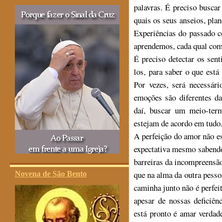
palavras. É preciso buscar
quais os seus anseios, plan
Experiências do passado c
aprendemos, cada qual com
É preciso detectar os sen
los, para saber o que está
Por vezes, será necessár
emoções são diferentes da
daí, buscar um meio-ter
estejam de acordo em tudo
A perfeição do amor não es
expectativa mesmo sabendo 
barreiras da incompreensã
que na alma da outra pesso
Novena de São Bento
caminha junto não é perfe
apesar de nossas deficiê
está pronto é amar verda