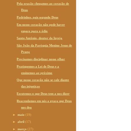
Pela oração chegamos ao coração de
Deus
Padrinhos, pais segundo Deus
Em nosso coração não pode haver
espaço para o ódio
Santo Antônio, doutor da Igreja
São João da Paróquia Menino Jesus de
Praga
Precisamos disciplinar nosso olhar
Pratiquemos a Lei de Deus e a
ensinemos ao próximo
Que nosso coração não se cale diante
das injustiças
Escutemos o que Deus tem a nos dizer
Reacendamos em nós a graça que Deus
nos deu
►
maio
(19)
►
abril
(17)
►
março
(27)