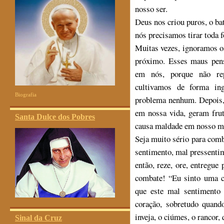
nosso ser.
Deus nos criou puros, o ba
nós precisamos tirar toda 
Muitas vezes, ignoramos 
próximo. Esses maus pen
em nós, porque não rep
cultivamos
de
forma in
Biografia
problema nenhum. Depois,
em nossa vida, geram frut
Santa Dulce dos Pobres
causa maldade em nosso m
Seja muito sério para com
sentimento, mal pressenti
então, reze, ore, entreg
combate! “Eu sinto uma c
que este mal sentimento
coração, sobretudo quand
inveja, o ciúmes, o rancor,
Sinal da Cruz