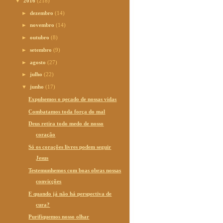
▼
2016
(218)
►
dezembro
(14)
►
novembro
(14)
►
outubro
(8)
►
setembro
(9)
►
agosto
(27)
►
julho
(22)
▼
junho
(17)
Expulsemos o pecado de nossas vidas
Combatamos toda força do mal
Deus retira todo medo de nosso
coração
Só os corações livres podem seguir
Jesus
Testemunhemos com boas obras nossas
convicções
E quando já não há perspectiva de
cura?
Purifiquemos nosso olhar