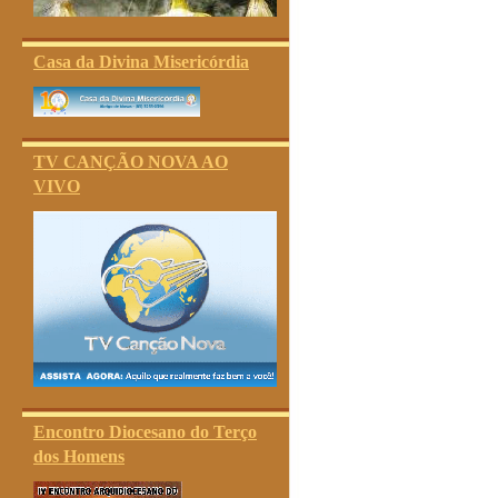
Casa da Divina Misericórdia
TV CANÇÃO NOVA AO
VIVO
Encontro Diocesano do Terço
dos Homens