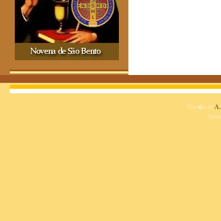
Dise�o de
A.
Spon