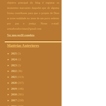
objetivo principal do blog é registrar os
momentos marcantes daqueles que de alguma
forma contribuem para que o projeto de Deus
se torne realidade no meio de um povo sedento
por paz e justiça. Nosso e-mail:
armaduradocristao@gmail.com
Ver meu perfil completo
Matérias Anteriores
►
2025
(5)
►
2024
(1)
►
2023
(2)
►
2022
(36)
►
2021
(113)
►
2020
(237)
►
2019
(146)
►
2018
(261)
►
2017
(218)